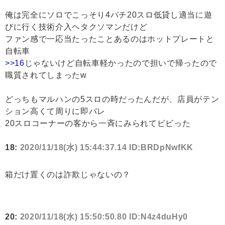
俺は完全にソロでこっそり4パチ20スロ低貸し適当に遊
びに行く技術介入ヘタクソマンだけど
ファン感で一応当たったことあるのはホットプレートと
自転車
>>16
じゃないけど自転車軽かったので担いで帰ったので
職質されてしまったw
どっちもマルハンの5スロの時だったんだが、店員がテン
ション高くて周りに即バレ
20スロコーナーの客から一斉にみられてビビった
18:
2020/11/18(水) 15:44:37.14 ID:BRDpNwfKK
箱だけ置くのは詐欺じゃないの？
20:
2020/11/18(水) 15:50:50.80 ID:N4z4duHy0