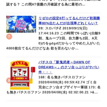
認する？ この間AT後朧の月確認する為に最初の…
リゼロの設定6打ってるんだけど初期勝
率80%出たんだが出現率どれくらい？
39: スロパチℤ 2019/09/15(日)
17:44:16.23 この時間で6っぽい(白鯨9
割、鬼ループ2回、自力勝ち2回、A天
0)のをgdgdだからってやめた人がいた
4000枚出てるんだけどなあ 欲を言わないか…
パチスロ「新鬼武者～DAWN OF
DREAMS～」のクソ台っぷりがヤバい
件・・・
168: 名も無きパチスロファン
2020/04/08(水) 00:59:42.74 ゴミ台
完全にクソ台オブザイヤー筆頭 173: 名
も無きパチスロファン 2020/04/08(水) 02:02:00.21 >&…