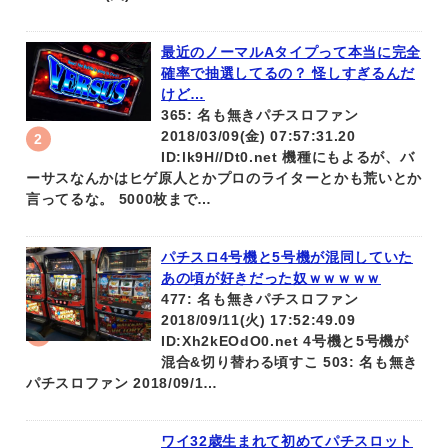
最近のノーマルAタイプって本当に完全
確率で抽選してるの？ 怪しすぎるんだ
けど…
365: 名も無きパチスロファン
2018/03/09(金) 07:57:31.20
ID:lk9H//Dt0.net 機種にもよるが、バ
ーサスなんかはヒゲ原人とかプロのライターとかも荒いとか
言ってるな。 5000枚まで…
パチスロ4号機と5号機が混同していた
あの頃が好きだった奴ｗｗｗｗｗ
477: 名も無きパチスロファン
2018/09/11(火) 17:52:49.09
ID:Xh2kEOdO0.net 4号機と5号機が
混合&切り替わる頃すこ 503: 名も無き
パチスロファン 2018/09/1…
ワイ32歳生まれて初めてパチスロット