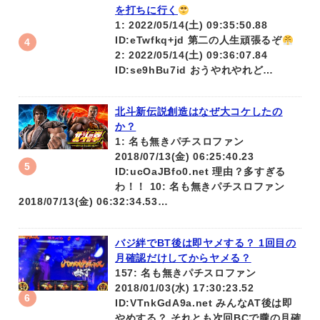
を打ちに行く
1: 2022/05/14(土) 09:35:50.88
ID:eTwfkq+jd 第二の人生頑張るぞ
2: 2022/05/14(土) 09:36:07.84
ID:se9hBu7id おうやれやれど…
北斗新伝説創造はなぜ大コケしたの
か？
1: 名も無きパチスロファン
2018/07/13(金) 06:25:40.23
ID:ucOaJBfo0.net 理由？多すぎる
わ！！ 10: 名も無きパチスロファン
2018/07/13(金) 06:32:34.53…
バジ絆でBT後は即ヤメする？ 1回目の
月確認だけしてからヤメる？
157: 名も無きパチスロファン
2018/01/03(水) 17:30:23.52
ID:VTnkGdA9a.net みんなAT後は即
やめする？ それとも次回BCで朧の月確