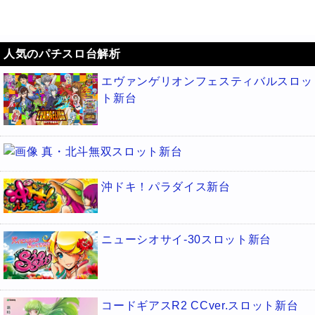
人気のパチスロ台解析
エヴァンゲリオンフェスティバルスロッ
ト新台
真・北斗無双スロット新台
沖ドキ！パラダイス新台
ニューシオサイ-30スロット新台
コードギアスR2 CCver.スロット新台