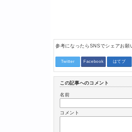
参考になったらSNSでシェアお願
Twitter
Facebook
はてブ
この記事へのコメント
名前
コメント