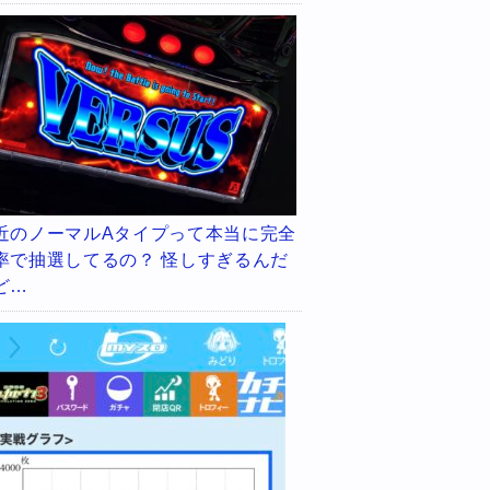
近のノーマルAタイプって本当に完全
率で抽選してるの？ 怪しすぎるんだ
ど…