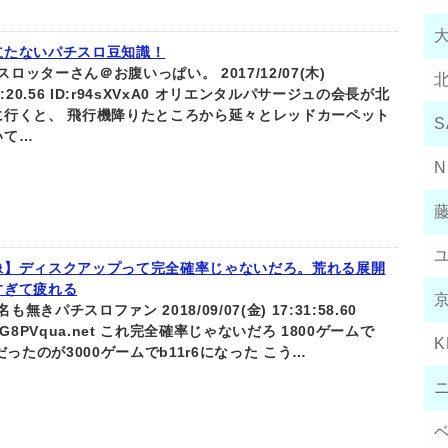
立たないパチスロ豆知識！
: スロッターさん＠お腹いっぱい。 2017/12/07(木)
03:20.56 ID:r94sXVxA0 オリエンタルパサージュの会長が北
に行くと、 飛行機降りたところから延々とレッドカーペット
S
いて…
N
像】ディスクアップって完全確率じゃないだろ。荒れる展開
すぎて疲れる
 名も無きパチスロファン 2018/09/07(金) 17:31:58.60
yVG8PVqua.net これ完全確率じゃないだろ 1800ゲームで
K
1だったのが3000ゲームでb11r6になった こう…