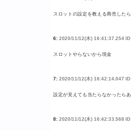
スロットの設定を教える商売した
6:
2020/11/12(木) 16:41:37.254 I
スロットやらないから現金
7:
2020/11/12(木) 16:42:14.047 
設定が見えても当たらなかったらあ
8:
2020/11/12(木) 16:42:33.568 I