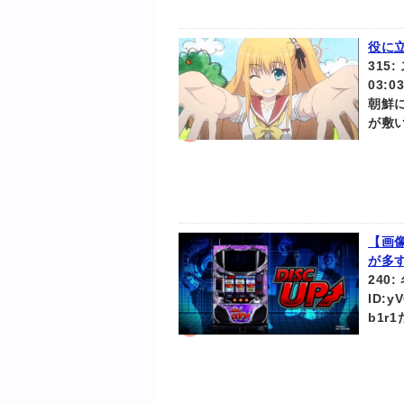
役に
315
03:
朝鮮
が敷
【画
が多
240:
ID:
b1r