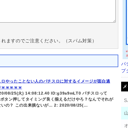
されますのでご注意ください。（スパム対策）
パ
プ
スロやったことない人のパチスロに対するイメージが面白過
メ
件ｗｗｗｗｗ
020/08/25(火) 14:08:12.40 ID:g39a9mLT0 パチスロって
7をボタン押してタイミング良く揃えるだけやろ？なんでそれが
S
いの？ この出来損ないが… 2: 2020/08/25(…