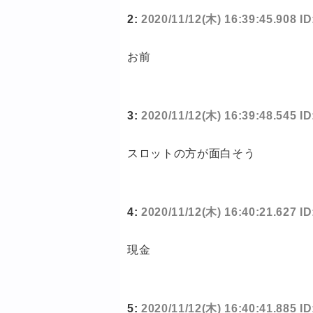
2:
2020/11/12(木) 16:39:45.908 I
お前
3:
2020/11/12(木) 16:39:48.545 I
スロットの方が面白そう
4:
2020/11/12(木) 16:40:21.627 ID
現金
5:
2020/11/12(木) 16:40:41.885 