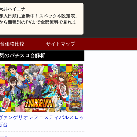
天井ハイエナ
導入日順に更新中！スペックや設定表、
から機種別のPVまで全部無料で見れま
台価格比較
サイトマップ
気のパチスロ台解析
ヴァンゲリオンフェスティバルスロッ
新台