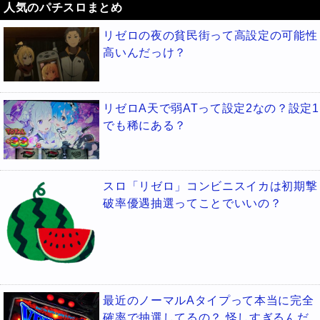
人気のパチスロまとめ
リゼロの夜の貧民街って高設定の可能性
高いんだっけ？
リゼロA天で弱ATって設定2なの？設定1
でも稀にある？
スロ「リゼロ」コンビニスイカは初期撃
破率優遇抽選ってことでいいの？
最近のノーマルAタイプって本当に完全
確率で抽選してるの？ 怪しすぎるんだ