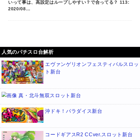
いって事は、高設定はループしやすい？で合ってる？ 113:
2020/08…
人気のパチスロ台解析
エヴァンゲリオンフェスティバルスロッ
ト新台
真・北斗無双スロット新台
沖ドキ！パラダイス新台
コードギアスR2 CCver.スロット新台