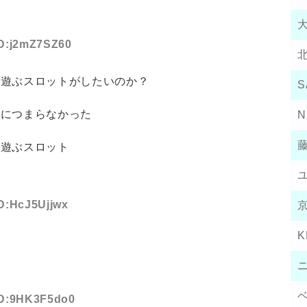
ID:j2mZ7SZ60
？遊ぶスロットがしたいのか？
S
常につまらなかった
N
ら遊ぶスロット
ID:HcJ5Ujjwx
K
 ID:9HK3F5do0