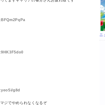
らってますキャリアの養分さんお疲れ様です
ID:BFQm2PqPa
ニ
ID:9HK3F5do0
D:yeoSi/g8d
はマジでやめられなくなるぞ