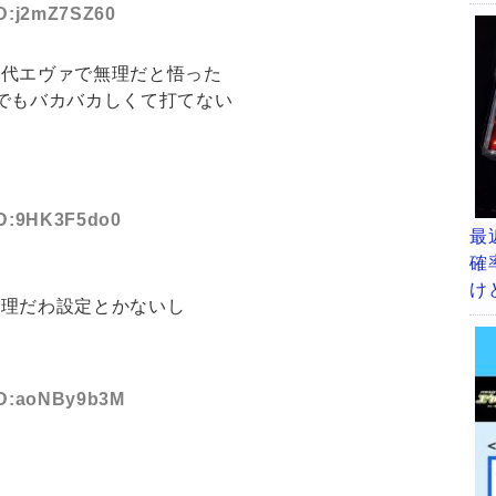
ID:j2mZ7SZ60
初代エヴァで無理だと悟った
でもバカバカしくて打てない
！
 ID:9HK3F5do0
最
確
け
無理だわ設定とかないし
 ID:aoNBy9b3M