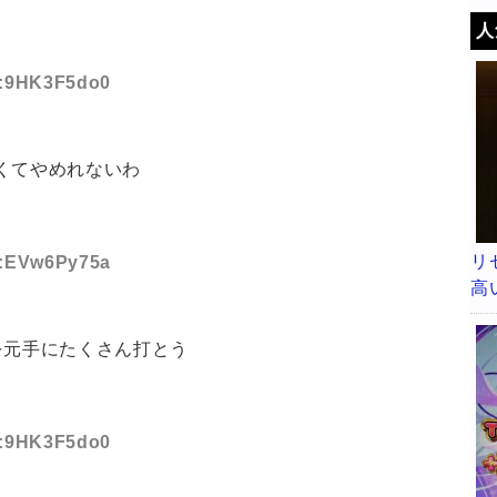
人
ID:9HK3F5do0
くてやめれないわ
リ
ID:EVw6Py75a
高
を元手にたくさん打とう
ID:9HK3F5do0