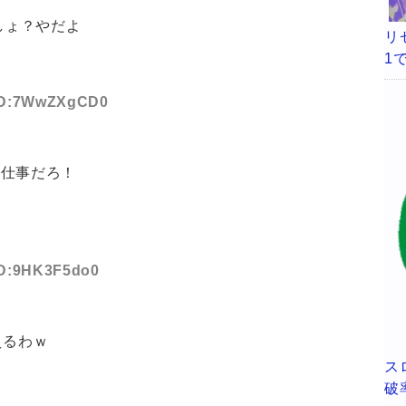
しょ？やだよ
リ
1
9 ID:7WwZXgCD0
の仕事だろ！
 ID:9HK3F5do0
えるわｗ
ス
破