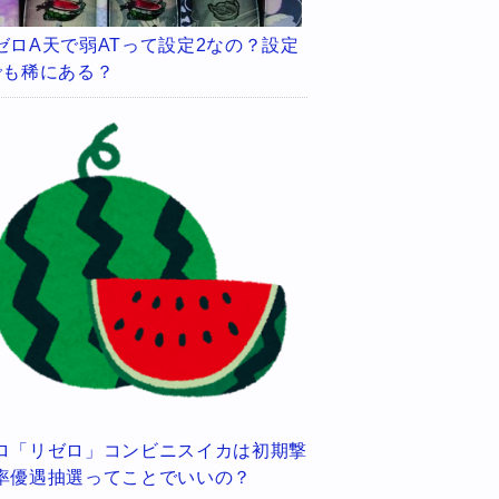
ゼロA天で弱ATって設定2なの？設定
でも稀にある？
ロ「リゼロ」コンビニスイカは初期撃
率優遇抽選ってことでいいの？