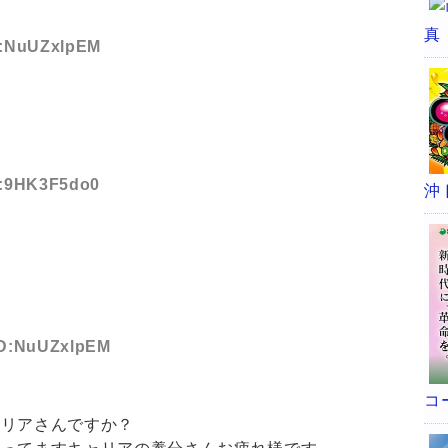
真
ID:NuUZxlpEM
ID:9HK3F5do0
沖
 ID:NuUZxlpEM
コ
ャリアさんですか？