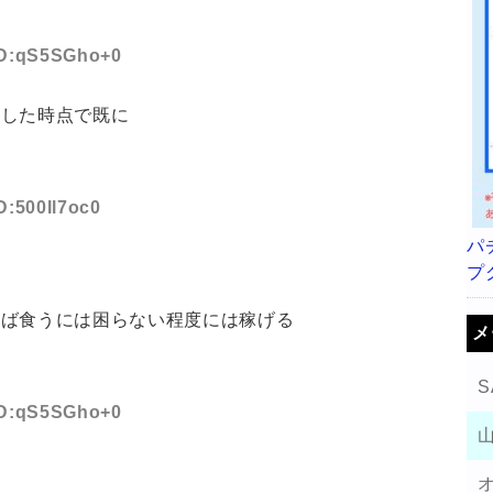
 ID:qS5SGho+0
出した時点で既に
D:500Il7oc0
パ
プ
れば食うには困らない程度には稼げる
メ
S
 ID:qS5SGho+0
分