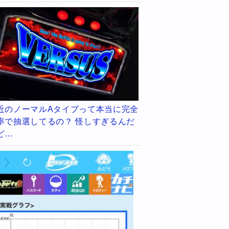
近のノーマルAタイプって本当に完全
率で抽選してるの？ 怪しすぎるんだ
ど…