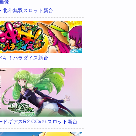
・北斗無双スロット新台
ドキ！パラダイス新台
ードギアスR2 CCver.スロット新台