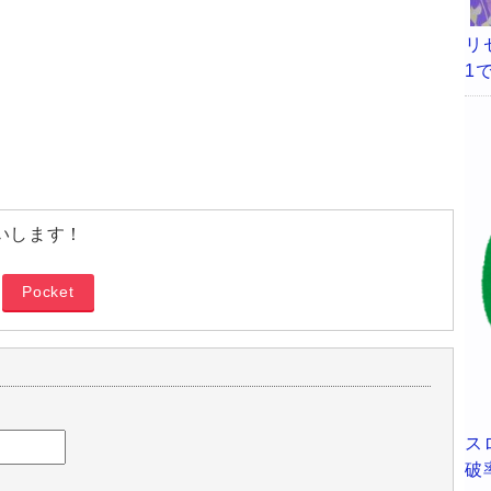
リ
1
いします！
Pocket
ス
破