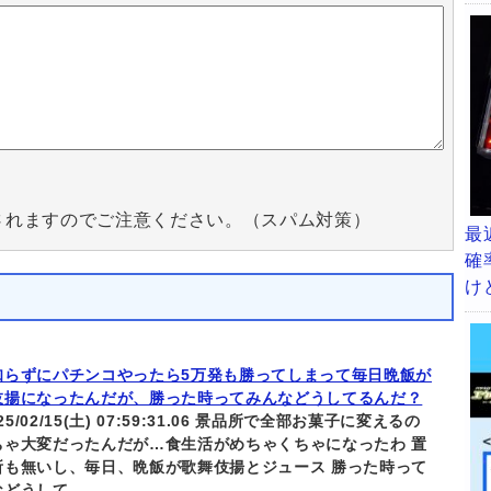
されますのでご注意ください。（スパム対策）
最
確
け
知らずにパチンコやったら5万発も勝ってしまって毎日晩飯が
伎揚になったんだが、勝った時ってみんなどうしてるんだ？
025/02/15(土) 07:59:31.06 景品所で全部お菓子に変えるの
ちゃ大変だったんだが…食生活がめちゃくちゃになったわ 置
所も無いし、毎日、晩飯が歌舞伎揚とジュース 勝った時って
などうして…