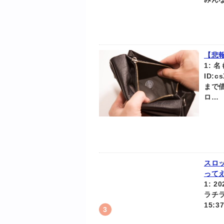
【悲
1: 名
ID:
まで借
ロ…
スロ
って
1: 2
ラチラ
15:37