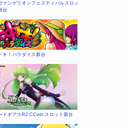
ヴァンゲリオンフェスティバルスロッ
新台
ドキ！パラダイス新台
ードギアスR2 CCver.スロット新台