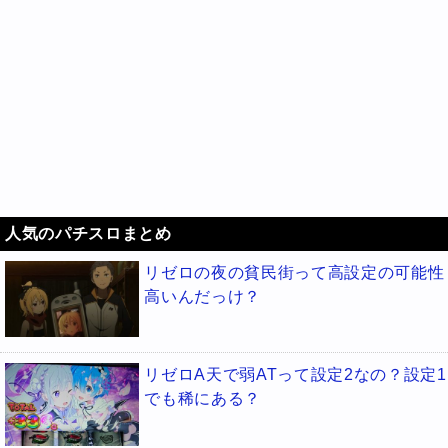
人気のパチスロまとめ
リゼロの夜の貧民街って高設定の可能性
高いんだっけ？
リゼロA天で弱ATって設定2なの？設定1
でも稀にある？