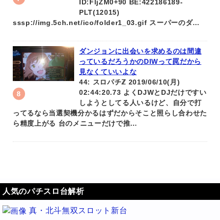
ID:FljZM0+90 BE:422186189-
PLT(12015)
sssp://img.5ch.net/ico/folder1_03.gif スーパーのダ…
ダンジョンに出会いを求めるのは間違
っているだろうかのDIWって罠だから
見なくていいよな
44: スロパチℤ 2019/06/10(月)
02:44:20.73 よくDJWとDJだけですい
しようとしてる人いるけど、自分で打
ってるなら当選契機分かるはずだからそこと照らし合わせた
ら精度上がる 台のメニューだけで推…
人気のパチスロ台解析
真・北斗無双スロット新台