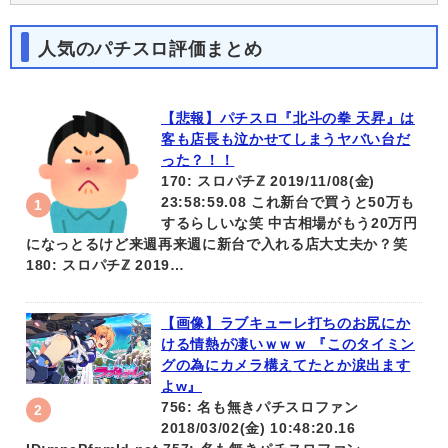
人気のパチスロ評価まとめ
【悲報】パチスロ『北斗の拳 天昇』は
客も店長も泣かせてしまうヤバい台だ
った？！！
170: スロパチℤ 2019/11/08(金)
23:58:59.08 これ新台で買うと50万も
するらしいな笑 中古相場がもう20万円
になっとるけど来週再来週に新台で入れる店大丈夫か？笑
180: スロパチℤ 2019…
【画像】ラブキューレ打ちのお尻にか
ける情熱が凄いｗｗｗ 『このタイミン
グの為にカメラ構えてたとか涙出ます
よw』
756: 名も無きパチスロファン
2018/03/02(金) 10:48:20.16