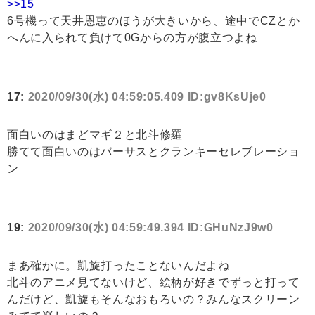
>>15
6号機って天井恩恵のほうが大きいから、途中でCZとか
へんに入られて負けて0Gからの方が腹立つよね
17:
2020/09/30(水) 04:59:05.409 ID:gv8KsUje0
面白いのはまどマギ２と北斗修羅
勝てて面白いのはバーサスとクランキーセレブレーショ
ン
19:
2020/09/30(水) 04:59:49.394 ID:GHuNzJ9w0
まあ確かに。凱旋打ったことないんだよね
北斗のアニメ見てないけど、絵柄が好きでずっと打って
んだけど、凱旋もそんなおもろいの？みんなスクリーン