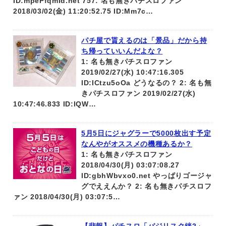
ID:mpePfqmId.net 757: 名も無きパチスロファン
2018/03/02(金) 11:20:52.75 ID:Mm7c…
パチ屋で貰えるのは「景品」だから持
ち帰っていいんだよな？
1: 名も無きパチスロファン
2019/02/27(水) 10:47:16.305
ID:ICtzu5oOa どうなるの？ 2: 名も無
きパチスロファン 2019/02/27(水)
10:47:46.833 ID:lQW…
5月5日にジャグラーで5000枚出す予定
なんやがオススメの機種あるか？
1: 名も無きパチスロファン
2018/04/30(月) 03:07:08.27
ID:gbhWbvxo0.net やっぱりゴージャ
グでええんか？ 2: 名も無きパチスロフ
ァン 2018/04/30(月) 03:07:5…