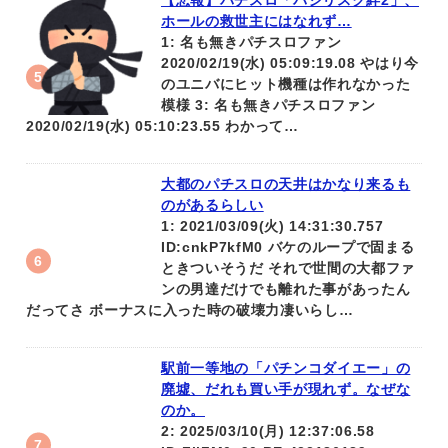
【悲報】パチスロ「バジリスク絆2」、
ホールの救世主にはなれず…
1: 名も無きパチスロファン
2020/02/19(水) 05:09:19.08 やはり今
のユニバにヒット機種は作れなかった
模様 3: 名も無きパチスロファン
2020/02/19(水) 05:10:23.55 わかって…
大都のパチスロの天井はかなり来るも
のがあるらしい
1: 2021/03/09(火) 14:31:30.757
ID:cnkP7kfM0 バケのループで固まる
ときついそうだ それで世間の大都ファ
ンの男達だけでも離れた事があったん
だってさ ボーナスに入った時の破壊力凄いらし…
駅前一等地の「パチンコダイエー」の
廃墟、だれも買い手が現れず。なぜな
のか。
2: 2025/03/10(月) 12:37:06.58