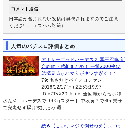
日本語が含まれない投稿は無視されますのでご注意
ください。（スパム対策）
人気のパチスロ評価まとめ
アナザーゴッドハーデス２ 冥王召喚 新
台評価・感想まとめ！ 一撃2000枚は
結構見るがハマりがキツすぎる！？
79: 名も無きパチスロファン
2018/12/17(月) 22:53:19.97
ID:e7TyX20Ud.net 全回転からセポ姉
さん×2、ハーデスで1000gスタート 中段黄７で30g乗せ
て完走せず駆け抜けたわ 通…
続６【こいつマジで倒せねえ】スロッ