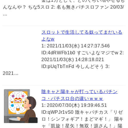
金は1万として、どのくらい増やせるも
んなんや？ ちな5スロ 2: 名も無きパチスロファン 20/03/
…
スロットで生活してる奴ってまだいる
よなw
1: 2021/11/03(水) 14:27:37.546
ID:4dRWFb1b0 すごいよなマジでw 2:
2021/11/03(水) 14:28:18.021
ID:pUqTbTnFd 今しんどそう 3:
2021…
陰キャと陽キャが打っているパチン
コ・パチスロ台の違いｗｗｗ
1: 2020/07/30(木) 19:39:46.51
ID:qWPJr1vS0 陰キャパチカス「リゼ
ロ！シンフォギア！まどマギ！」 陽キ
ャ「凱旋！星矢！無双！源さん！」陽