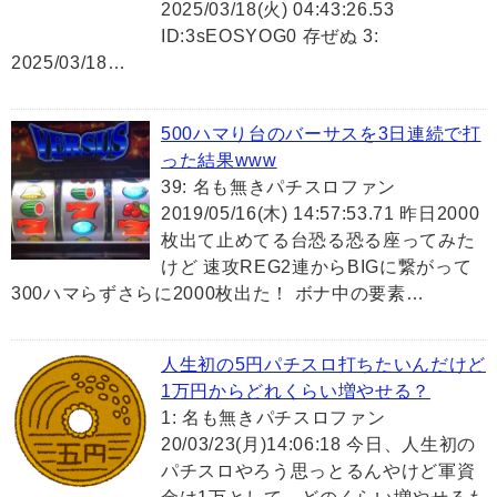
2025/03/18(火) 04:43:26.53
ID:3sEOSYOG0 存ぜぬ 3:
2025/03/18…
500ハマり台のバーサスを3日連続で打
った結果www
39: 名も無きパチスロファン
2019/05/16(木) 14:57:53.71 昨日2000
枚出て止めてる台恐る恐る座ってみた
けど 速攻REG2連からBIGに繋がって
300ハマらずさらに2000枚出た！ ボナ中の要素…
人生初の5円パチスロ打ちたいんだけど
1万円からどれくらい増やせる？
1: 名も無きパチスロファン
20/03/23(月)14:06:18 今日、人生初の
パチスロやろう思っとるんやけど軍資