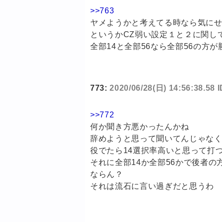
>>763
ヤメようかと考えてる時なら気に
というかCZ弱い設定１と２に関し
全部14と全部56なら全部56の方
773:
2020/06/28(日) 14:56:38.58
>>772
何か聞き方悪かったんかね
辞めようと思って聞いてんじゃなく
役でたら14選択率高いと思って打
それに全部14か全部56かで後者
ならん？
それは流石に言い過ぎだと思うわ