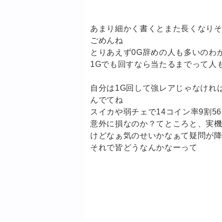
あまり細かく書くとまた長くなり
ごめんね
とりあえず0G辞めの人も多いのわ
1Gでも回すなら当たるまでって人
自分は1G回して強レアじゃなけれ
んでてね
スイカや弱チェで14コイン率9割56
意外に損なのか？てところと、実機
けどなぁ気のせいかなぁて疑問が
それで皆どうなんかなーって