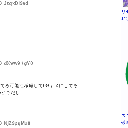
ID:JzqxDi9sd
リ
1
 ID:dXww9KgY0
てる可能性考慮して0Gヤメにしてる
のヒキだし
ス
破
 ID:NjZ9pqMu0