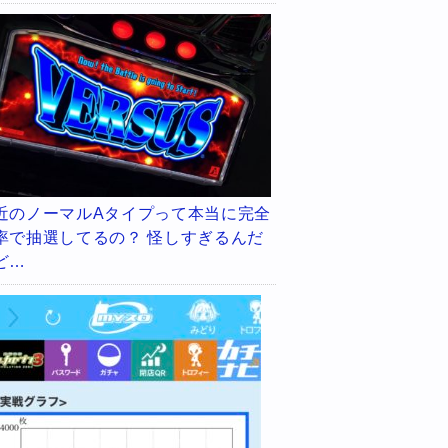
近のノーマルAタイプって本当に完全
率で抽選してるの？ 怪しすぎるんだ
ど…