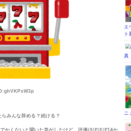
エ
ト
真
 ID:ghVKPxW3p
ニ
たらみんな辞める？続ける？
でかくないと聞いた気がしたけど、評価ほぼほぼ14か