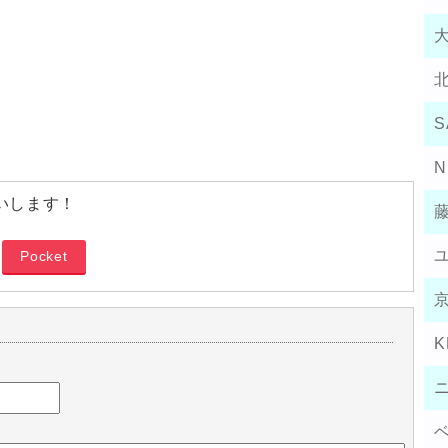
S
N
いします！
Pocket
K