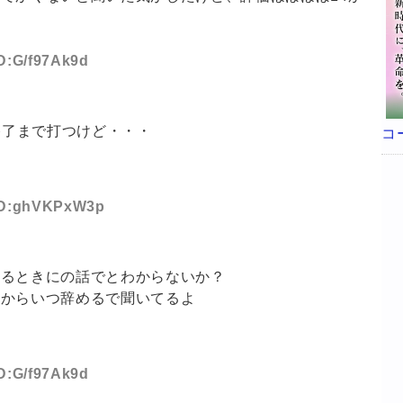
ID:G/f97Ak9d
終了まで打つけど・・・
コ
 ID:ghVKPxW3p
てるときにの話でとわからないか？
めからいつ辞めるで聞いてるよ
ID:G/f97Ak9d