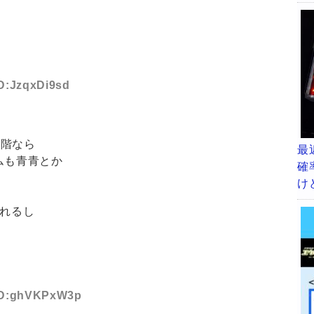
ID:JzqxDi9sd
段階なら
最
ムも青青とか
確
け
られるし
ら
 ID:ghVKPxW3p