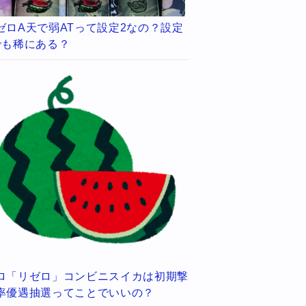
ゼロA天で弱ATって設定2なの？設定
でも稀にある？
ロ「リゼロ」コンビニスイカは初期撃
率優遇抽選ってことでいいの？