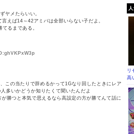
人
せずヤメたらいい。
て言えば14～42アミバは全部いらない子だよ。
が勝てるまである。
 ID:ghVKPxW3p
リ
高
、この当たりで辞めるかって1Gなり回したときにレア
つ人多いかどうか知りたくて聞いたんだよ
の方が勝つと本気で思えるなら高設定の方が勝てんて話に