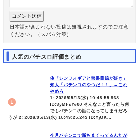
日本語が含まれない投稿は無視されますのでご注意
ください。（スパム対策）
人気のパチスロ評価まとめ
俺「シンフォギアと禁書目録が好き」
知人「パチンコのやつだ！！」←これ
やめろ
1: 2026/05/13(水) 10:48:55.868
ID:3yMFsYe00 そんなこと言ったら何
でもパチンコの話になってしまうだろ
うが 2: 2026/05/13(水) 10:49:25.243 ID:YjOK…
今月パチンコで勝ちまくってるんだが