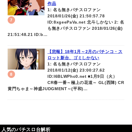
作品
1: 名も無きパチスロファン
2018/01/26(金) 21:50:57.78
ID:8xgeePaVa.net 北斗しかない 2: 名
も無きパチスロファン 2018/01/26(金)
21:51:48.21 ID:b…
【悲報】18年1月～2月のパチンコ・ス
ロット新台、ゴミしかない
1: 名も無きパチスロファン
2018/01/12(金) 23:00:27.62
ID:I6BLWPhc0.net ■1月9日（火）
CR春一番～極上の花道～ GL(西陣) CR
黄門ちゃま～神盛JUDGMENT～(平和)…
人気のパチスロ台解析