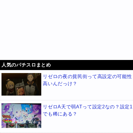
人気のパチスロまとめ
リゼロの夜の貧民街って高設定の可能性
高いんだっけ？
リゼロA天で弱ATって設定2なの？設定1
でも稀にある？