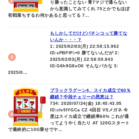
り勝ったことない 青7マジで通らない
から意識してみてくれ 75とかでもほぼ
初戦落ちするわ何かあると思ってる 7…
もしかしてだけどパチンコって勝てな
いんか・・・？
1: 2025/02/03(月) 22:58:15.962
ID:sPBFfFi+0 勝てないんだが 2:
2025/02/03(月) 22:58:50.843
ID:G6h9G8xO0 そんなバカな 3:
2025/0…
ブラックラグーン4、スイカ成立で60％
継続？中段チェリーの恩恵は？
734: 2020/07/24(金) 18:45:43.05
ID:cIv5IYGCa CZ 4回目 VSメガネ 今
度はスイカ成立で継続率60% これが通
ってようやく当たり AT 120Gスタート
で最終的に10G乗せでヤ…