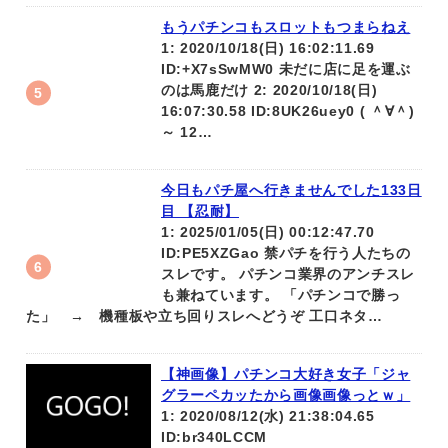
もうパチンコもスロットもつまらねえ
1: 2020/10/18(日) 16:02:11.69
ID:+X7sSwMW0 未だに店に足を運ぶ
のは馬鹿だけ 2: 2020/10/18(日)
16:07:30.58 ID:8UK26uey0 ( ＾∀＾)
～ 12…
今日もパチ屋へ行きませんでした133日
目 【忍耐】
1: 2025/01/05(日) 00:12:47.70
ID:PE5XZGao 禁パチを行う人たちの
スレです。 パチンコ業界のアンチスレ
も兼ねています。 「パチンコで勝っ
た」 → 機種板や立ち回りスレへどうぞ 工口ネタ…
【神画像】パチンコ大好き女子「ジャ
グラーペカッたから画像画像っとｗ」
1: 2020/08/12(水) 21:38:04.65
ID:br340LCCM