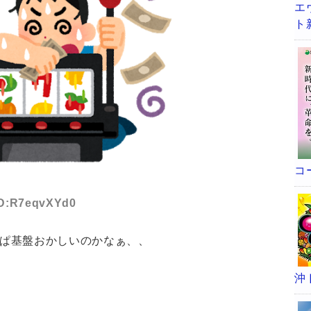
エ
ト
コ
 ID:R7eqvXYd0
っぱ基盤おかしいのかなぁ、、
沖