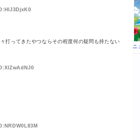
ID:HlJ3DjxK0
散々打ってきたやつならその程度何の疑問も持たない
ニ
 ID:XlZwAdNJ0
4 ID:NRDW0L83M