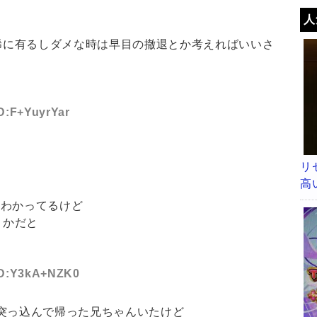
人
だって稀に有るしダメな時は早目の撤退とか考えればいいさ
ID:F+YuyrYar
リ
高
はわかってるけど
0とかだと
な
 ID:Y3kA+NZK0
突っ込んで帰った兄ちゃんいたけど