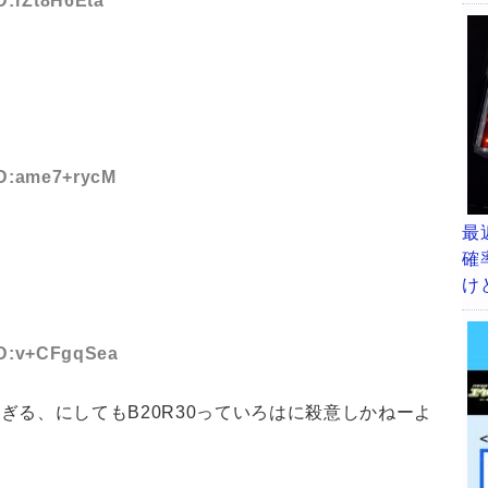
ID:rZt8H6Eta
 ID:ame7+rycM
最
確
け
 ID:v+CFgqSea
ぎる、にしてもB20R30っていろはに殺意しかねーよ