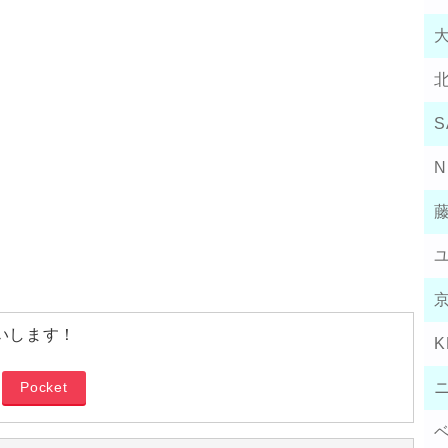
S
N
いします！
K
Pocket