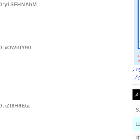
 ID:y1SFHNAbM
ID:xOWrIfY90
パ
プ
メ
ID:rZt8H6Eta
S