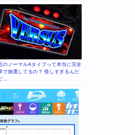
近のノーマルAタイプって本当に完全
率で抽選してるの？ 怪しすぎるんだ
ど…