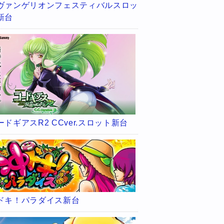
ヴァンゲリオンフェスティバルスロッ
新台
ードギアスR2 CCver.スロット新台
ドキ！パラダイス新台