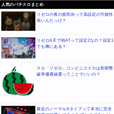
人気のパチスロまとめ
リゼロの夜の貧民街って高設定の可能性
高いんだっけ？
リゼロA天で弱ATって設定2なの？設定1
でも稀にある？
スロ「リゼロ」コンビニスイカは初期撃
破率優遇抽選ってことでいいの？
最近のノーマルAタイプって本当に完全