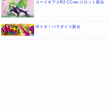
コードギアスR2 CCver.スロット新台
沖ドキ！パラダイス新台