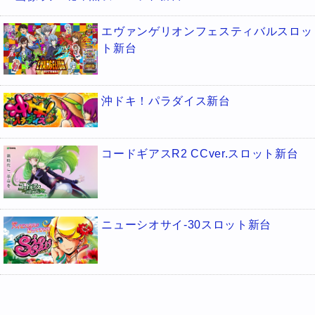
エヴァンゲリオンフェスティバルスロッ
ト新台
沖ドキ！パラダイス新台
コードギアスR2 CCver.スロット新台
ニューシオサイ-30スロット新台