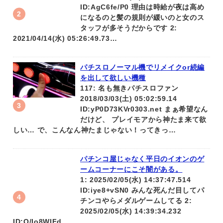
ID:AgC6fe/P0 理由は時給が夜は高め
になるのと髪の規則が緩いのと女のス
タッフが多そうだからです 2:
2021/04/14(水) 05:26:49.73…
パチスロノーマル機でリメイクor続編
を出して欲しい機種
117: 名も無きパチスロファン
2018/03/03(土) 05:02:59.14
ID:yP0D73KVr0303.net まぁ希望なん
だけど、 プレイモアから神たま来て欲
しい… で、こんなん神たまじゃない！ってきっ…
パチンコ屋じゃなく平日のイオンのゲ
ームコーナーにこそ闇がある。
1: 2025/02/05(水) 14:37:47.514
ID:iye8+vSN0 みんな死んだ目してパ
チンコやらメダルゲームしてる 2:
2025/02/05(水) 14:39:34.232
ID:O/Io8WIFd…