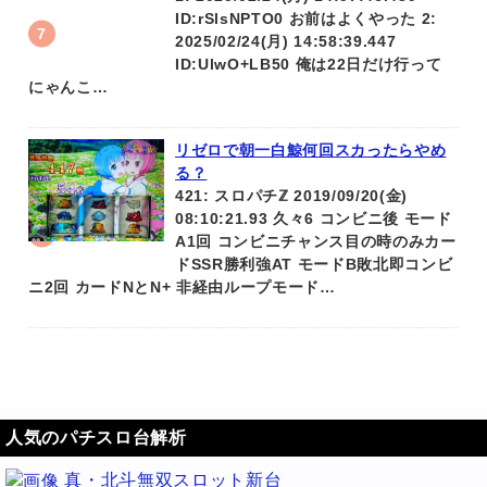
ID:rSlsNPTO0 お前はよくやった 2:
2025/02/24(月) 14:58:39.447
ID:UlwO+LB50 俺は22日だけ行って
にゃんこ…
リゼロで朝一白鯨何回スカったらやめ
る？
421: スロパチℤ 2019/09/20(金)
08:10:21.93 久々6 コンビニ後 モード
A1回 コンビニチャンス目の時のみカー
ドSSR勝利強AT モードB敗北即コンビ
ニ2回 カードNとN+ 非経由ループモード…
人気のパチスロ台解析
真・北斗無双スロット新台