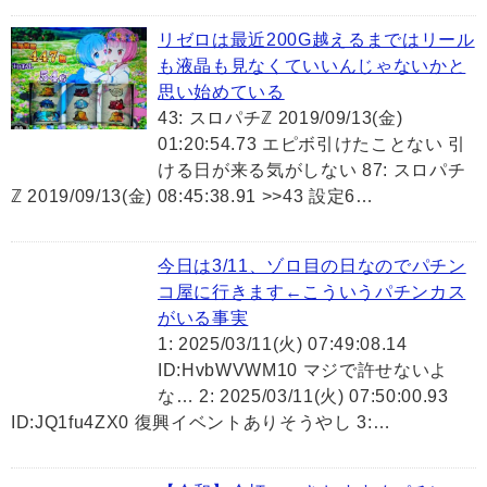
リゼロは最近200G越えるまではリール
も液晶も見なくていいんじゃないかと
思い始めている
43: スロパチℤ 2019/09/13(金)
01:20:54.73 エピボ引けたことない 引
ける日が来る気がしない 87: スロパチ
ℤ 2019/09/13(金) 08:45:38.91 >>43 設定6…
今日は3/11、ゾロ目の日なのでパチン
コ屋に行きます←こういうパチンカス
がいる事実
1: 2025/03/11(火) 07:49:08.14
ID:HvbWVWM10 マジで許せないよ
な… 2: 2025/03/11(火) 07:50:00.93
ID:JQ1fu4ZX0 復興イベントありそうやし 3:…