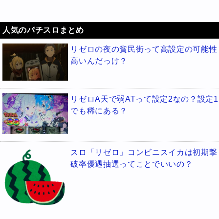
人気のパチスロまとめ
リゼロの夜の貧民街って高設定の可能性
高いんだっけ？
リゼロA天で弱ATって設定2なの？設定1
でも稀にある？
スロ「リゼロ」コンビニスイカは初期撃
破率優遇抽選ってことでいいの？