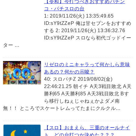
【令和】今打つべきおすすめパチン
コ・パチスロの台
1: 2019/11/26(火) 13:35:49.65
ID:sY9tZZeP 俺は甘セブンをおすすめ
する 2: 2019/11/26(火) 13:36:32.76
ID:sY9tZZeP スロなら初代ゴッドイー
ター …
リゼロのミニキャラって何かしら意味
あるの？何かの示唆？
40: スロパチℤ 2019/08/02(金)
22:46:21.25 朝イチ A天3戦目敗北 A天
勝利65 A天勝利85 A天3戦目敗北 Bす
ら移行しねぇじゃねぇかよダメ南
無！！ ところでスケートレムってたまにクルクル…
【スロ】おまえら、三重のオールナイ
ト、どの台打つか決めた？？？