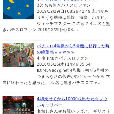
38: 名も無きパチスロファン
2019/12/29(日) 08:26:42.49 永パがあ
りそうな機種は凱旋、海皇、ハルヒ、
ウィッチマスター この辺？ 41: 名も無
きパチスロファン 2019/12/29(日) 08:…
パチスロ4号機から5号機に移行した時
の絶望感ｗｗｗｗｗ
4: 名も無きパチスロファン
2016/06/16(木) 14:46:35.54
ID:r45V9c7g.net 4号機→初期5号機の
つまらなさの落差がひどかったから 本
当に終わったと思った。 8: 名も無きパチスロファ…
446乗せてから10000枚出たわ☆ソウ
ルキャリバー
名無しさん＠お腹いっぱい。 ギリとり