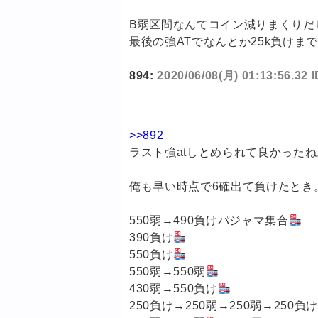
B弱区間なんてコイン減りまくりだ
最後の強ATでなんとか25k負けま
894:
2020/06/08(月) 01:13:56.32
>>892
ラスト強atしとめられて良かった
俺も早い時点で6確出て負けたとき。
550弱→490負けパジャマ集合
390負け
550負け
550弱→550弱
430弱→550負け
250負け→250弱→250弱→250負け