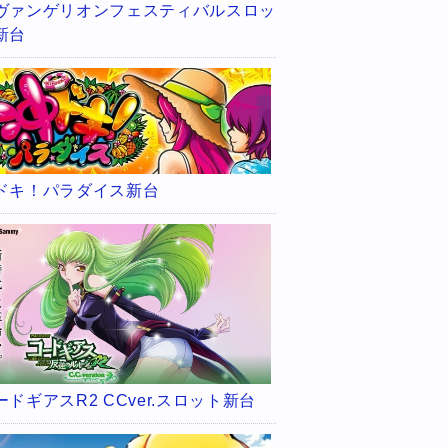
ヴァンゲリオンフェスティバルスロッ
新台
ドキ！パラダイス新台
ードギアスR2 CCver.スロット新台