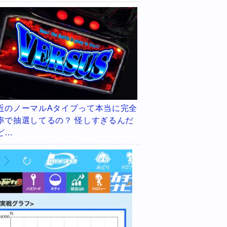
近のノーマルAタイプって本当に完全
率で抽選してるの？ 怪しすぎるんだ
ど…