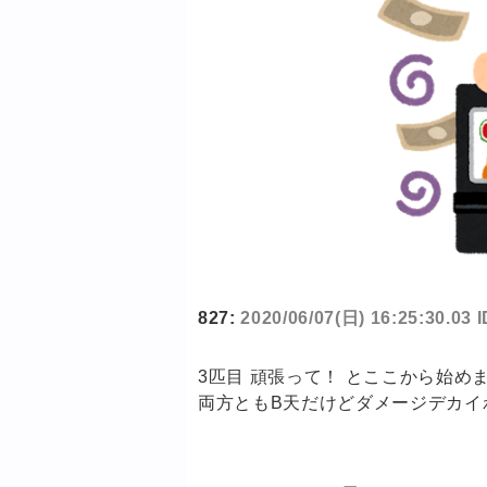
827:
2020/06/07(日) 16:25:30.03
3匹目 頑張って！ とここから始め
両方ともB天だけどダメージデカイ