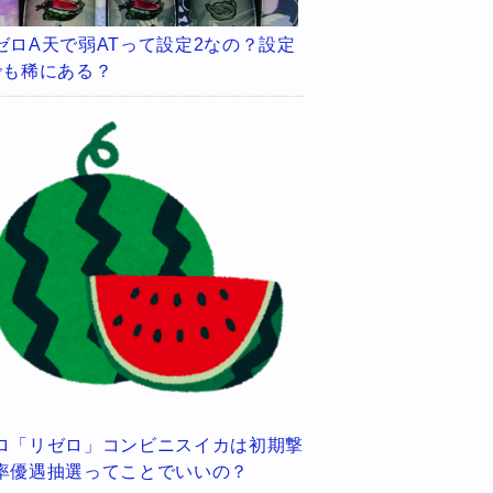
ゼロA天で弱ATって設定2なの？設定
でも稀にある？
ロ「リゼロ」コンビニスイカは初期撃
率優遇抽選ってことでいいの？