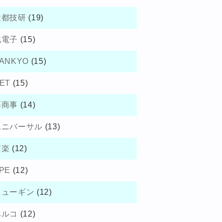
大都技研
(19)
北電子
(15)
ANKYO
(15)
ET
(15)
藤商事
(14)
ユニバーサル
(13)
京楽
(12)
PE
(12)
ニューギン
(12)
ベルコ
(12)