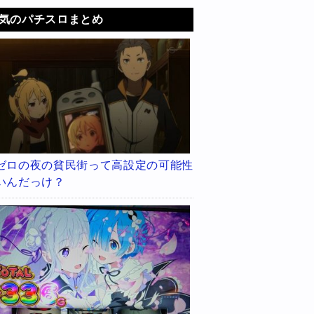
気のパチスロまとめ
ゼロの夜の貧民街って高設定の可能性
いんだっけ？