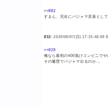
>>892
すまん、完全にパジャマ見落として
832:
2020/06/07(日) 17:15:48.6
>>828
俺なら最初の400負けコンビニで
その履歴でパジャマ出るのか…