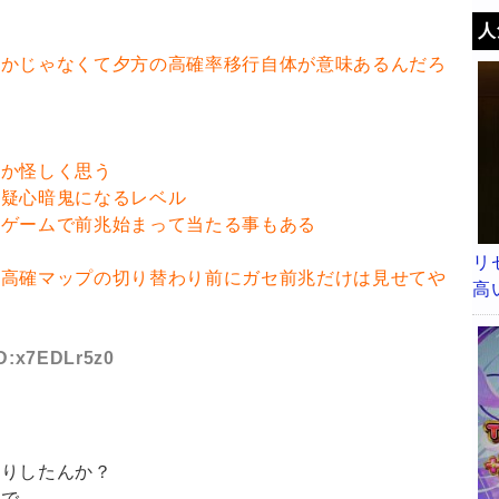
人
とかじゃなくて夕方の高確率移行自体が意味あるんだろ
るか怪しく思う
も疑心暗鬼になるレベル
数ゲームで前兆始まって当たる事もある
リ
は高確マップの切り替わり前にガセ前兆だけは見せてや
高
ID:x7EDLr5z0
たりしたんか？
作で