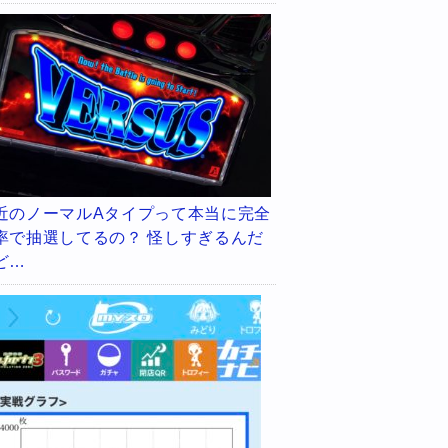
近のノーマルAタイプって本当に完全
率で抽選してるの？ 怪しすぎるんだ
ど…