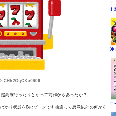
エ
ト
沖
8 ID:CHk2GqCXp0606
たり超高確行ったりとかって前作からあったか？
コ
ばかり状態をBのゾーンでも抽選って悪意以外の何があ