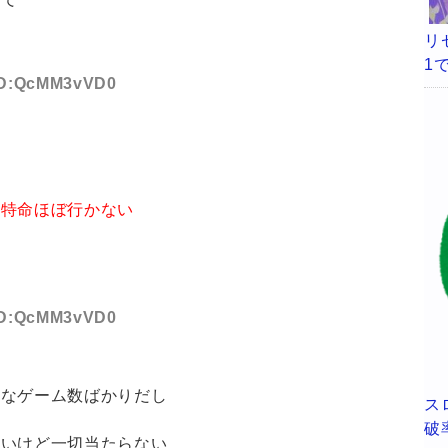
リ
1
 ID:QcMM3vVD0
に特命ほぼ行かない
い
 ID:QcMM3vVD0
うなゲーム数ばかりだし
ス
破
ないけど一切当たらない