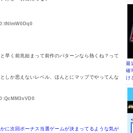
 ID:tNImW0Dq0
っと早く前兆始まって前作のパターンなら熱くね？って
最
確
るとしか思えないレベル、ほんとにマップでやってんな
け
 ID:QcMM3vVD0
とかに次回ボーナス当選ゲームが決まってるような気が