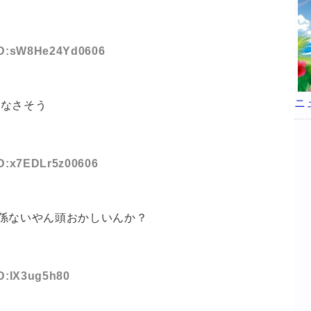
 ID:sW8He24Yd0606
ニ
てなさそう
 ID:x7EDLr5z00606
係ないやん頭おかしいんか？
ID:IX3ug5h80