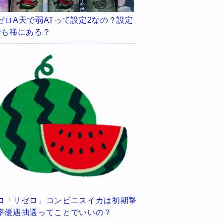
ゼロA天で弱ATって設定2なの？設定
でも稀にある？
ロ「リゼロ」コンビニスイカは初期撃
率優遇抽選ってことでいいの？