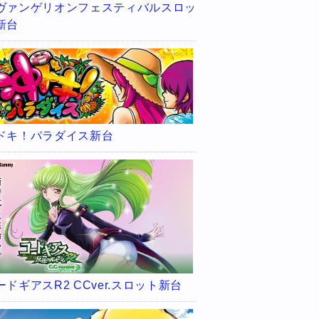
ヴァンゲリオンフェスティバルスロッ
新台
ドキ！パラダイス新台
ードギアスR2 CCver.スロット新台