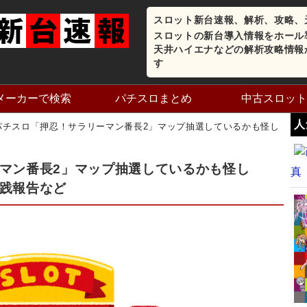
スロット新台速報、解析、攻略、
スロットの新台導入情報をホール
天井ハイエナなどの解析攻略情報
す
メーカーで検索
パチスロまとめ
中古スロット
人
パチスロ「押忍！サラリーマン番長2」マップ抽選しているかも怪し
マン番長2」マップ抽選しているかも怪し
真
践報告など