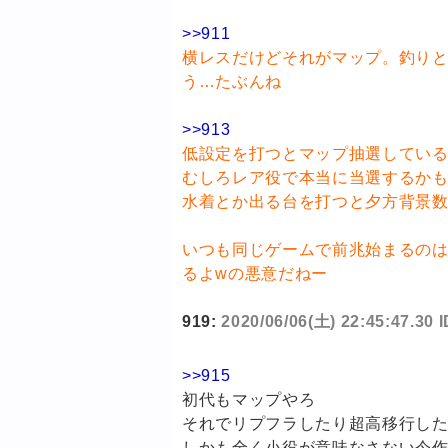
>>911
横レスだけどそれがマップ。釣り
う…たぶんね
>>913
低設定を打つとマップ抽選してい
むしろレア役で本当に当選するか
水着とか出る台を打つと夕方背景
いつも同じゲームで前兆始まるの
るよwの悪意だねー
919:
2020/06/06(土) 22:45:47.30 
>>915
初代もマップやろ
それでリプフラしたり超高移行し
しかも全く小役が意味なさない今