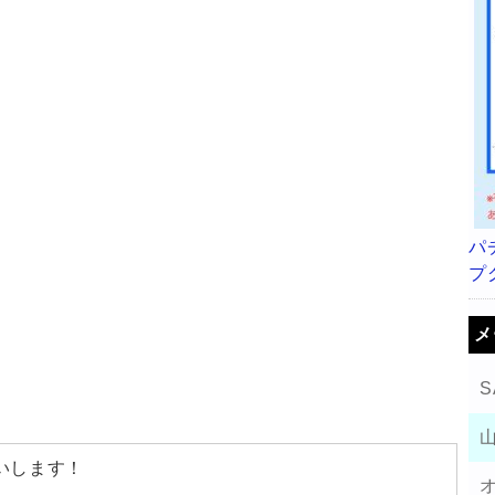
パ
プ
メ
S
いします！