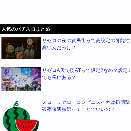
人気のパチスロまとめ
リゼロの夜の貧民街って高設定の可能性
高いんだっけ？
リゼロA天で弱ATって設定2なの？設定1
でも稀にある？
スロ「リゼロ」コンビニスイカは初期撃
破率優遇抽選ってことでいいの？