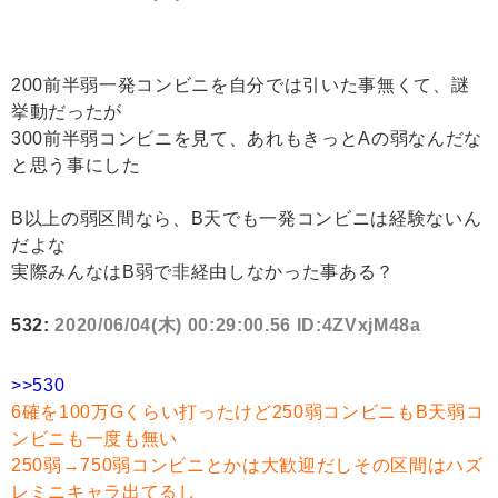
200前半弱一発コンビニを自分では引いた事無くて、謎
挙動だったが
300前半弱コンビニを見て、あれもきっとAの弱なんだな
と思う事にした
B以上の弱区間なら、B天でも一発コンビニは経験ないん
だよな
実際みんなはB弱で非経由しなかった事ある？
532:
2020/06/04(木) 00:29:00.56 ID:4ZVxjM48a
>>530
6確を100万Gくらい打ったけど250弱コンビニもB天弱コ
ンビニも一度も無い
250弱→750弱コンビニとかは大歓迎だしその区間はハズ
レミニキャラ出てるし