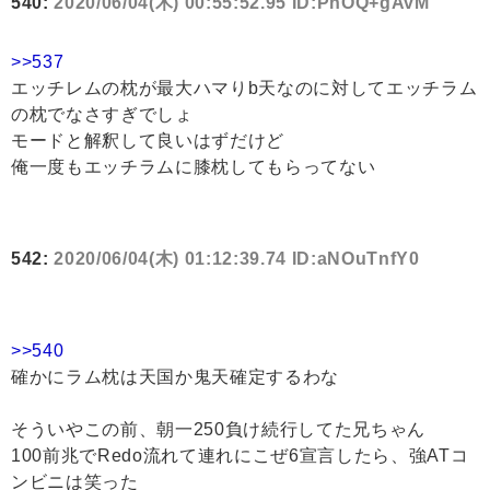
540:
2020/06/04(木) 00:55:52.95 ID:PnOQ+gAvM
>>537
エッチレムの枕が最大ハマりb天なのに対してエッチラム
の枕でなさすぎでしょ
モードと解釈して良いはずだけど
俺一度もエッチラムに膝枕してもらってない
542:
2020/06/04(木) 01:12:39.74 ID:aNOuTnfY0
>>540
確かにラム枕は天国か鬼天確定するわな
そういやこの前、朝一250負け続行してた兄ちゃん
100前兆でRedo流れて連れにこぜ6宣言したら、強ATコ
ンビニは笑った