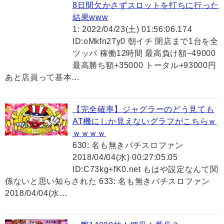
8日間欠かさずスロットを打ちに行った
結果www
1: 2022/04/23(土) 01:56:06.174
ID:oMkfn2Ty0 朝イチ 閉店まで1台を全
ツッパ 稼働12時間 最高負け額−49000
最高勝ち額+35000 トータル+93000円
あと店員って基本…
【完全確率】ジャグラーのどう見ても
AT機にしか見えないグラフがこちらｗ
ｗｗｗｗ
630: 名も無きパチスロファン
2018/04/04(水) 00:27:05.05
ID:C73kg+fK0.net もはや設定なんて関
係ないと思い知らされた 633: 名も無きパチスロファン
2018/04/04(水…