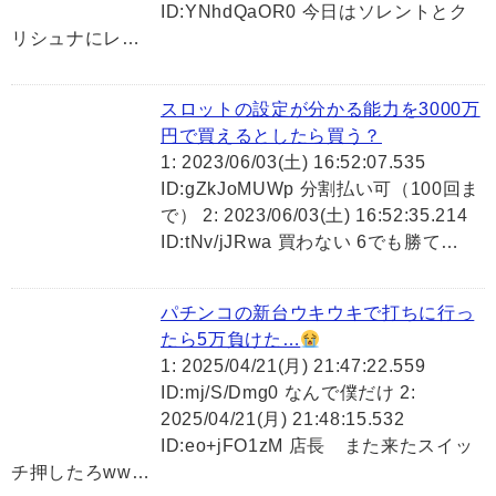
ID:YNhdQaOR0 今日はソレントとク
リシュナにレ…
スロットの設定が分かる能力を3000万
円で買えるとしたら買う？
1: 2023/06/03(土) 16:52:07.535
ID:gZkJoMUWp 分割払い可（100回ま
で） 2: 2023/06/03(土) 16:52:35.214
ID:tNv/jJRwa 買わない 6でも勝て…
パチンコの新台ウキウキで打ちに行っ
たら5万負けた…
1: 2025/04/21(月) 21:47:22.559
ID:mj/S/Dmg0 なんで僕だけ 2:
2025/04/21(月) 21:48:15.532
ID:eo+jFO1zM 店長 また来たスイッ
チ押したろww…