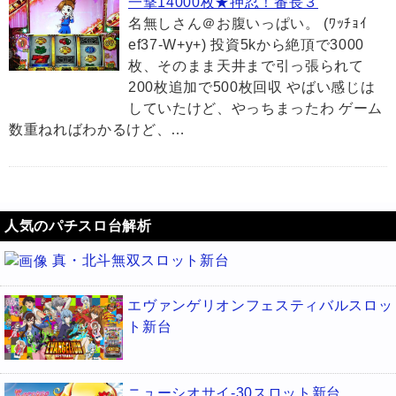
一撃14000枚★押忍！番長３
名無しさん＠お腹いっぱい。 (ﾜｯﾁｮｲ
ef37-W+y+) 投資5kから絶頂で3000
枚、そのまま天井まで引っ張られて
200枚追加で500枚回収 やばい感じは
していたけど、やっちまったわ ゲーム
数重ねればわかるけど、…
人気のパチスロ台解析
真・北斗無双スロット新台
エヴァンゲリオンフェスティバルスロッ
ト新台
ニューシオサイ-30スロット新台