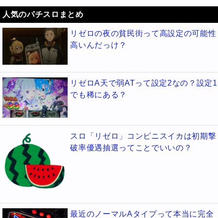
人気のパチスロまとめ
リゼロの夜の貧民街って高設定の可能性
高いんだっけ？
リゼロA天で弱ATって設定2なの？設定1
でも稀にある？
スロ「リゼロ」コンビニスイカは初期撃
破率優遇抽選ってことでいいの？
最近のノーマルAタイプって本当に完全