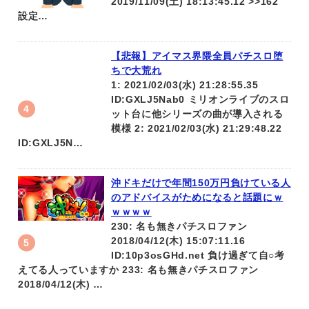
2019/11/09(土) 18:13:45.12 >>162
設定…
【悲報】アイマス界隈全員パチスロ堕
ちで大荒れ
1: 2021/02/03(水) 21:28:55.35
ID:GXLJ5Nab0 ミリオンライブのスロ
ット台に他シリーズの曲が導入される
模様 2: 2021/02/03(水) 21:29:48.22
ID:GXLJ5N…
沖ドキだけで年間150万円負けている人
のアドバイスがためになると話題にｗ
ｗｗｗｗ
230: 名も無きパチスロファン
2018/04/12(木) 15:07:11.16
ID:10p3osGHd.net 負け過ぎて自○考
えてる人っていますか 233: 名も無きパチスロファン
2018/04/12(木) …