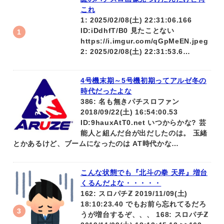
これ
1: 2025/02/08(土) 22:31:06.166
ID:iDdhfT/B0 見たことない
https://i.imgur.com/qGpMeEN.jpeg
2: 2025/02/08(土) 22:31:53.6…
4号機末期～5号機初期ってアルゼ冬の
時代だったよな
386: 名も無きパチスロファン
2018/09/22(土) 16:54:00.53
ID:9hauxAtT0.net いつからかな? 芸
能人と組んだ台が出だしたのは。 玉緒
とかあるけど、ブームになったのは AT時代かな…
こんな状態でも『北斗の拳 天昇』増台
くるんだよな・・・・・
162: スロパチℤ 2019/11/09(土)
18:10:23.40 でもお前ら忘れてるだろ
うが増台するぞ、、、 168: スロパチℤ