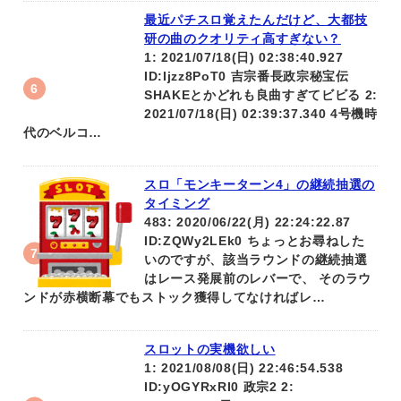
最近パチスロ覚えたんだけど、大都技
研の曲のクオリティ高すぎない？
1: 2021/07/18(日) 02:38:40.927
ID:Ijzz8PoT0 吉宗番長政宗秘宝伝
SHAKEとかどれも良曲すぎてビビる 2:
2021/07/18(日) 02:39:37.340 4号機時
代のベルコ…
スロ「モンキーターン4」の継続抽選の
タイミング
483: 2020/06/22(月) 22:24:22.87
ID:ZQWy2LEk0 ちょっとお尋ねした
いのですが、該当ラウンドの継続抽選
はレース発展前のレバーで、 そのラウ
ンドが赤横断幕でもストック獲得してなければレ…
スロットの実機欲しい
1: 2021/08/08(日) 22:46:54.538
ID:yOGYRxRI0 政宗2 2: