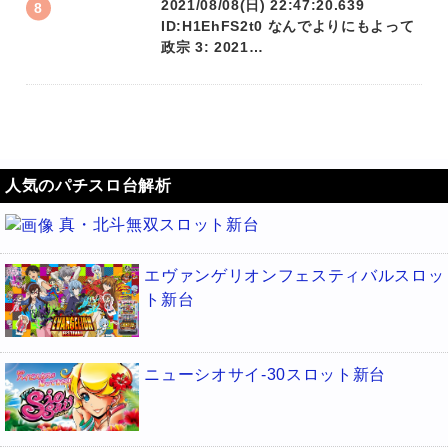
2021/08/08(日) 22:47:20.639
ID:H1EhFS2t0 なんでよりにもよって
政宗 3: 2021…
人気のパチスロ台解析
真・北斗無双スロット新台
エヴァンゲリオンフェスティバルスロッ
ト新台
ニューシオサイ-30スロット新台