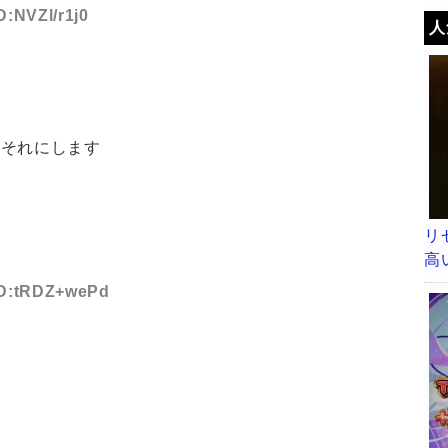
D:NVZl/r1j0
人
らそれにします
リ
高
 ID:tRDZ+wePd