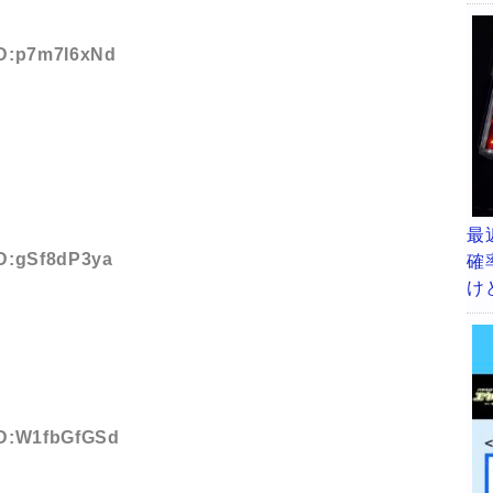
 ID:p7m7I6xNd
よ
最
ID:gSf8dP3ya
確
け
 ID:W1fbGfGSd