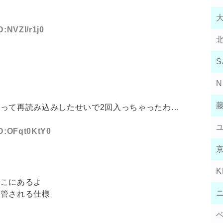
D:NVZl/r1j0
S
N
って再読み込みしたせいで2回入っちゃったわ…
ID:OFqt0KtY0
K
とこにあるよ
保管される仕様