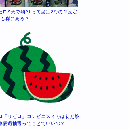
ゼロA天で弱ATって設定2なの？設定
でも稀にある？
ロ「リゼロ」コンビニスイカは初期撃
率優遇抽選ってことでいいの？