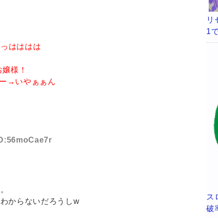
リ
1
！
あっはははは
お嬢様！
ぎー→いやぁぁん
！
 ID:56moCae7r
ね。
ス
わからないだろうしw
破