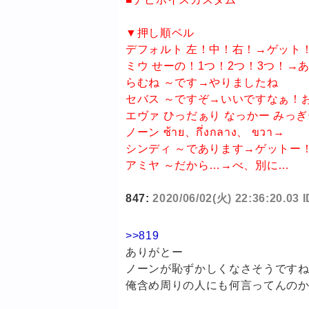
▼押し順ベル
デフォルト 左！中！右！→ゲット
ミウ せーの！1つ！2つ！3つ！→
らむね ～です→やりましたね
セバス ～ですぞ→いいですなぁ！
エヴァ ひっだぁり なっかー みっ
ノーン ซ้าย、กึ่งกลาง、 ขวา→
シンディ ～であります→ゲットー
アミヤ ～だから…→べ、別に…
847:
2020/06/02(火) 22:36:20.03
>>819
ありがとー
ノーンが恥ずかしくなさそうです
俺含め周りの人にも何言ってんのか