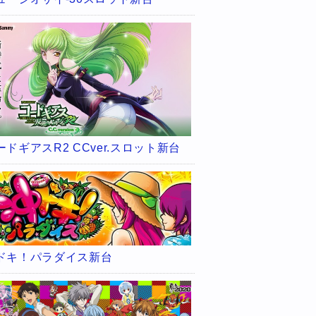
ードギアスR2 CCver.スロット新台
ドキ！パラダイス新台