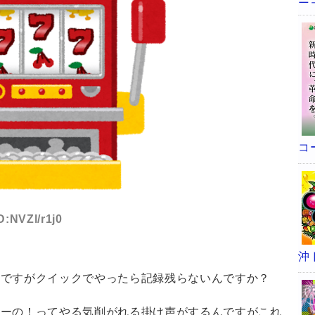
コ
D:NVZl/r1j0
沖
んですがクイックでやったら記録残らないんですか？
せーの！ってやる気削がれる掛け声がするんですがこれ