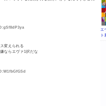
？
す
ID:gSf8dP3ya
エ
ト
イス変えられる
嫌ならエヴァ1択だな
 ID:W1fbGfGSd