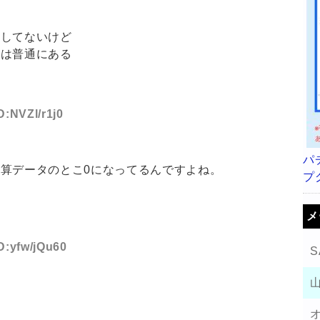
応してないけど
タは普通にある
D:NVZl/r1j0
パ
算データのとこ0になってるんですよね。
プ
メ
ID:yfw/jQu60
S