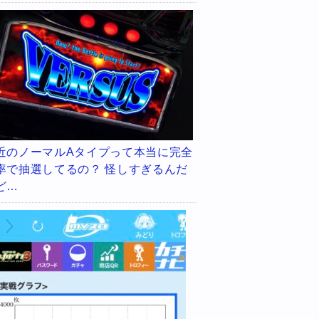
近のノーマルAタイプって本当に完全
率で抽選してるの？ 怪しすぎるんだ
ど…