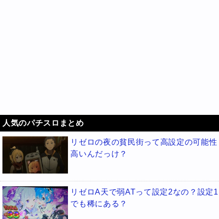
人気のパチスロまとめ
リゼロの夜の貧民街って高設定の可能性
高いんだっけ？
リゼロA天で弱ATって設定2なの？設定1
でも稀にある？