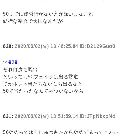
50までに優秀行かない方が熱いよなこれ
結構な割合で天国なんだが
829:
2020/06/02(火) 13:46:25.84 ID:D2L29Guo0
>>828
それ何度も既出
といっても50フェイクは出る常道
てかホント当たらないなら出るなと
50で当たったなんてやついないから
831:
2020/06/02(火) 13:51:59.14 ID:JTpNkxoNd
50やめってゆうしゅつきたからやめてるってことか