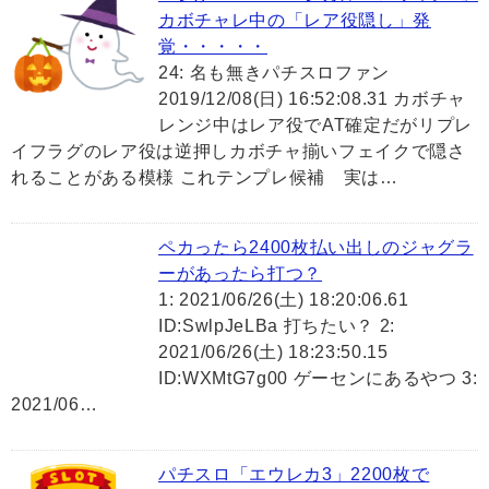
カボチャレ中の「レア役隠し」発
覚・・・・・
24: 名も無きパチスロファン
2019/12/08(日) 16:52:08.31 カボチャ
レンジ中はレア役でAT確定だがリプレ
イフラグのレア役は逆押しカボチャ揃いフェイクで隠さ
れることがある模様 これテンプレ候補 実は…
ペカったら2400枚払い出しのジャグラ
ーがあったら打つ？
1: 2021/06/26(土) 18:20:06.61
ID:SwlpJeLBa 打ちたい？ 2:
2021/06/26(土) 18:23:50.15
ID:WXMtG7g00 ゲーセンにあるやつ 3:
2021/06…
パチスロ「エウレカ3」2200枚で