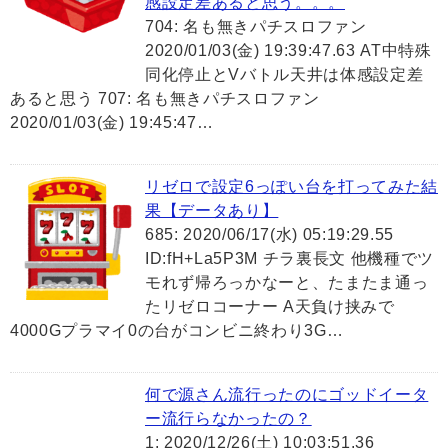
感設定差あると思う。。。
704: 名も無きパチスロファン
2020/01/03(金) 19:39:47.63 AT中特殊
同化停止とVバトル天井は体感設定差
あると思う 707: 名も無きパチスロファン
2020/01/03(金) 19:45:47…
リゼロで設定6っぽい台を打ってみた結
果【データあり】
685: 2020/06/17(水) 05:19:29.55
ID:fH+La5P3M チラ裏長文 他機種でツ
モれず帰ろっかなーと、たまたま通っ
たリゼロコーナー A天負け挟みで
4000Gプラマイ0の台がコンビニ終わり3G…
何で源さん流行ったのにゴッドイータ
ー流行らなかったの？
1: 2020/12/26(土) 10:03:51.36