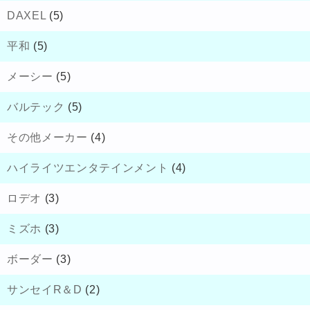
DAXEL
(5)
平和
(5)
メーシー
(5)
バルテック
(5)
その他メーカー
(4)
ハイライツエンタテインメント
(4)
ロデオ
(3)
ミズホ
(3)
ボーダー
(3)
サンセイR＆D
(2)