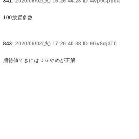
841:
2020/06/02(火) 16:26:44.28 ID:4wp9Gppba
100放置多数
843:
2020/06/02(火) 17:26:40.38 ID:9Gv8dj3T0
期待値てきには０Ｇやめが正解