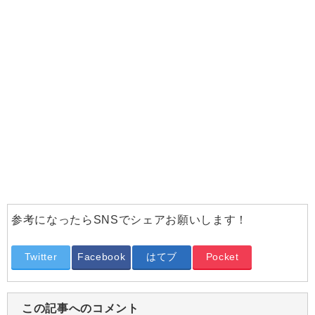
参考になったらSNSでシェアお願いします！
Twitter
Facebook
はてブ
Pocket
この記事へのコメント