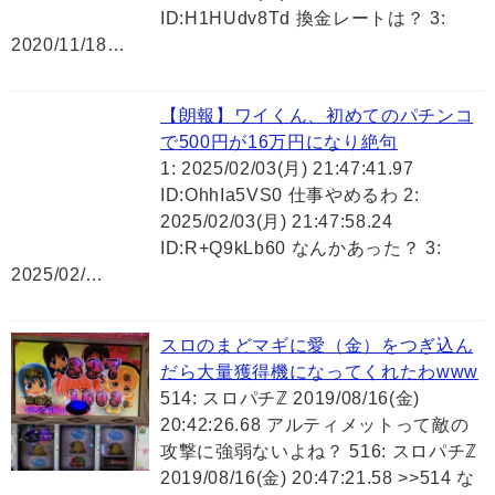
ID:H1HUdv8Td 換金レートは？ 3:
2020/11/18…
【朗報】ワイくん、初めてのパチンコ
で500円が16万円になり絶句
1: 2025/02/03(月) 21:47:41.97
ID:OhhIa5VS0 仕事やめるわ 2:
2025/02/03(月) 21:47:58.24
ID:R+Q9kLb60 なんかあった？ 3:
2025/02/…
スロのまどマギに愛（金）をつぎ込ん
だら大量獲得機になってくれたわwww
514: スロパチℤ 2019/08/16(金)
20:42:26.68 アルティメットって敵の
攻撃に強弱ないよね？ 516: スロパチℤ
2019/08/16(金) 20:47:21.58 >>514 な