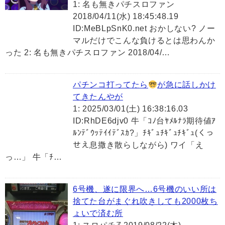
1: 名も無きパチスロファン
2018/04/11(水) 18:45:48.19
ID:MeBLpSnK0.net おかしない? ノー
マルだけでこんな負けるとは思わんか
った 2: 名も無きパチスロファン 2018/04/…
パチンコ打ってたら
が急に話しかけ
てきたんやが
1: 2025/03/01(土) 16:38:16.03
ID:RhDE6djv0 牛「ｺﾉ台ﾔﾒﾙﾅﾗ期待値ｱ
ﾙﾝﾃﾞｳｯﾃｲｲﾃﾞｽｶ?」ﾁｷﾞｭﾁｷﾞｭﾁｷﾞｭ(くっ
せえ息撒き散らしながら) ワイ「え
っ…」 牛「ﾁ…
6号機、遂に限界へ…6号機のいい所は
捨てた台がまぐれ吹きしても2000枚ち
ょいで済む所