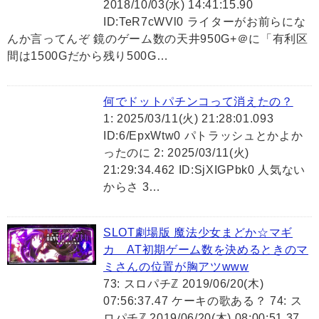
2018/10/03(水) 14:41:15.90
ID:TeR7cWVl0 ライターがお前らにな
んか言ってんぞ 鏡のゲーム数の天井950G+＠に「有利区
間は1500Gだから残り500G…
何でドットパチンコって消えたの？
1: 2025/03/11(火) 21:28:01.093
ID:6/EpxWtw0 パトラッシュとかよか
ったのに 2: 2025/03/11(火)
21:29:34.462 ID:SjXIGPbk0 人気ない
からさ 3…
SLOT劇場版 魔法少女まどか☆マギ
カ AT初期ゲーム数を決めるときのマ
ミさんの位置が胸アツwww
73: スロパチℤ 2019/06/20(木)
07:56:37.47 ケーキの歌ある？ 74: ス
ロパチℤ 2019/06/20(木) 08:00:51.37