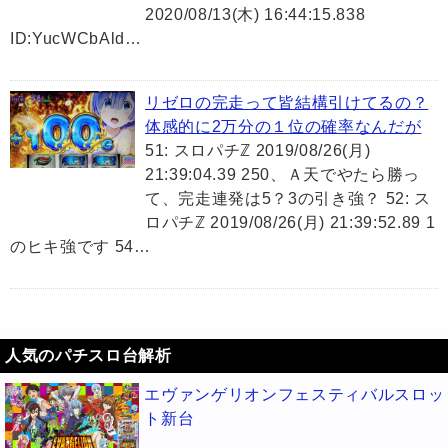
2020/08/13(木) 16:44:15.838
ID:YucWCbAld…
リゼロの完走って皆結構引けてるの？
体感的に2万分の１位の確率なんだが
51: スロパチℤ 2019/08/26(月)
21:39:04.39 250、Ａ天でやたら勝っ
て、完走連発は5？3の引き強？ 52: ス
ロパチℤ 2019/08/26(月) 21:39:52.89 1
のヒキ強です 54…
人気のパチスロ台解析
エヴァンゲリオンフェスティバルスロッ
ト新台