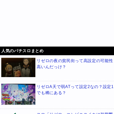
人気のパチスロまとめ
リゼロの夜の貧民街って高設定の可能性
高いんだっけ？
リゼロA天で弱ATって設定2なの？設定1
でも稀にある？