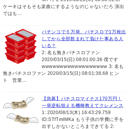
ケーキはそもそも楽曲にするようなのじゃないだろ 演出
ではも…
パチンコで５万発、パチスロで1万枚出
してから全部飲まれて負けた事ある人
いる？
2: 名も無きパチスロファン
2020/03/15(日) 08:01:00.36 僕です
wwwwwwwwwwwwwwwwww 3: 名も
無きパチスロファン 2020/03/15(日) 08:01:38.68 ヒン
ト 営業…
【急募】パチスロマイナス170万円！
一発逆転狙える機種教えてクレメンス
1: 2020/08/13(木) 16:43:29.759
ID:STfTmIMKa もう子供の学費に手を
出すしかないところまできてる 2: