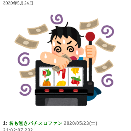
2020年5月24日
1:
名も無きパチスロファン
2020/05/23(土)
21:02:07.232