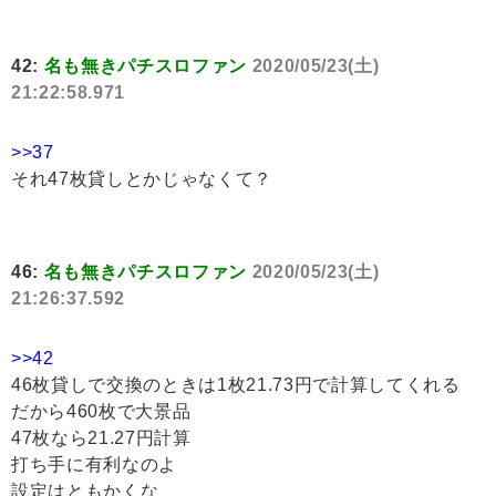
42:
名も無きパチスロファン
2020/05/23(土)
21:22:58.971
>>37
それ47枚貸しとかじゃなくて？
46:
名も無きパチスロファン
2020/05/23(土)
21:26:37.592
>>42
46枚貸しで交換のときは1枚21.73円で計算してくれる
だから460枚で大景品
47枚なら21.27円計算
打ち手に有利なのよ
設定はともかくな