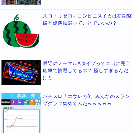
スロ「リゼロ」コンビニスイカは初期撃
破率優遇抽選ってことでいいの？
最近のノーマルAタイプって本当に完全
確率で抽選してるの？ 怪しすぎるんだ
けど…
パチスロ「エウレカ3」みんなのスラン
プグラフ集めてみたｗｗｗｗｗ