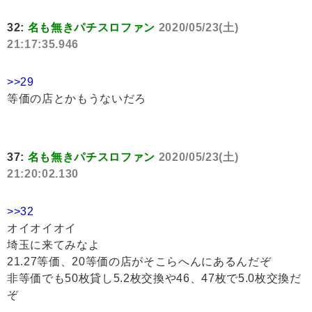
32:
名も無きパチスロファン
2020/05/23(土)
21:17:35.946
>>29
等価の店とかもうないだろ
37:
名も無きパチスロファン
2020/05/23(土)
21:20:02.130
>>32
オイオイオイ
埼玉に来てみなよ
21.27等価、20等価の店がそこらへんにあるんだぞ
非等価でも50枚貸し5.2枚交換や46、47枚で5.0枚交換だ
ぞ