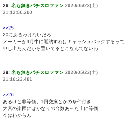
26:
名も無きパチスロファン
2020/05/23(土)
21:12:56.200
>>25
20にあるわけないだろ
メーカーが4月中に返納すればキャッシュバックするって
申し出たんだから置いてるとこなんてないわ
29:
名も無きパチスロファン
2020/05/23(土)
21:16:23.481
>>26
あるけど非等価、1回交換とかの条件付き
大宮の楽園にはかなりの台数あった上に等価
今はわからん