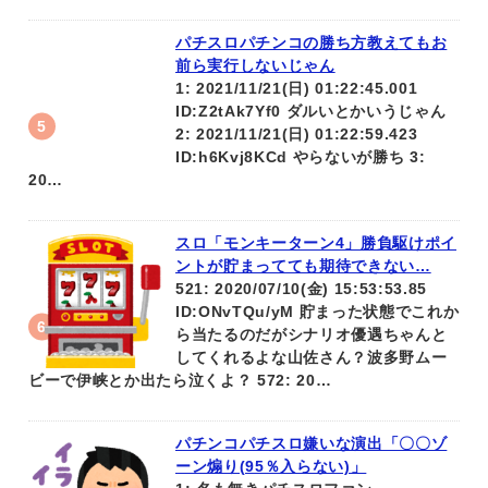
パチスロパチンコの勝ち方教えてもお
前ら実行しないじゃん
1: 2021/11/21(日) 01:22:45.001
ID:Z2tAk7Yf0 ダルいとかいうじゃん
2: 2021/11/21(日) 01:22:59.423
ID:h6Kvj8KCd やらないが勝ち 3:
20…
スロ「モンキーターン4」勝負駆けポイ
ントが貯まってても期待できない…
521: 2020/07/10(金) 15:53:53.85
ID:ONvTQu/yM 貯まった状態でこれか
ら当たるのだがシナリオ優遇ちゃんと
してくれるよな山佐さん？波多野ムー
ビーで伊峡とか出たら泣くよ？ 572: 20…
パチンコパチスロ嫌いな演出「〇〇ゾ
ーン煽り(95％入らない)」