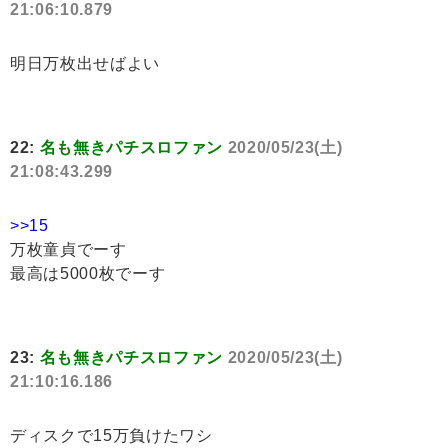
21:06:10.879
明日万枚出せばよい
22:
名も無きパチスロファン
2020/05/23(土)
21:08:43.299
>>15
万枚童貞でーす
最高は5000枚でーす
23:
名も無きパチスロファン
2020/05/23(土)
21:10:16.186
ディスクで15万負けたワシ