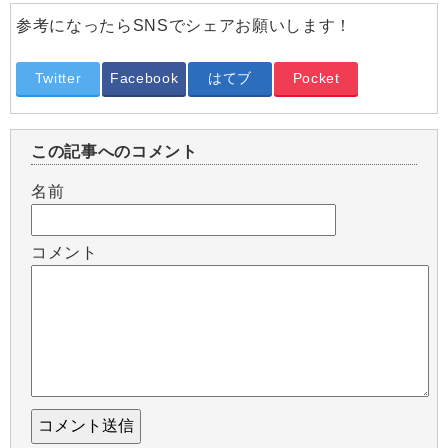
参考になったらSNSでシェアお願いします！
Twitter
Facebook
はてブ
Pocket
この記事へのコメント
名前
コメント