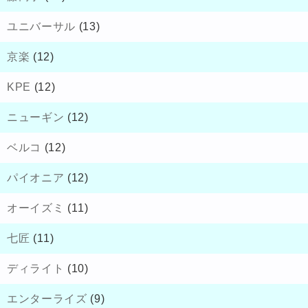
ユニバーサル
(13)
京楽
(12)
KPE
(12)
ニューギン
(12)
ベルコ
(12)
パイオニア
(12)
オーイズミ
(11)
七匠
(11)
ディライト
(10)
エンターライズ
(9)