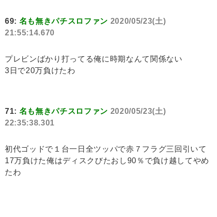
69:
名も無きパチスロファン
2020/05/23(土)
21:55:14.670
プレビンばかり打ってる俺に時期なんて関係ない
3日で20万負けたわ
71:
名も無きパチスロファン
2020/05/23(土)
22:35:38.301
初代ゴッドで１台一日全ツッパで赤７フラグ三回引いて
17万負けた俺はディスクびたおし90％で負け越してやめ
たわ