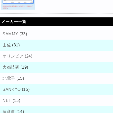
メーカー一覧
SAMMY
(33)
山佐
(31)
オリンピア
(24)
大都技研
(19)
北電子
(15)
SANKYO
(15)
NET
(15)
藤商事
(14)