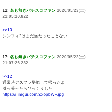
12:
名も無きパチスロファン
2020/05/23(土)
21:05:20.822
>>10
シンフォ2はまだ当たったことない
17:
名も無きパチスロファン
2020/05/23(土)
21:07:26.282
>>12
通常時デスフラ堪能して帰ったよ
引っ張ったらびっくりした
https://i.imgur.com/ZxopbWF.jpg