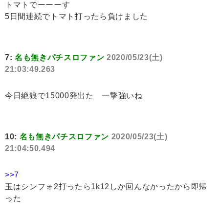
トマトでーーーす
5日間連続でトマト打ったら負けました
7:
名も無きパチスロファン
2020/05/23(土)
21:03:49.263
今日絶狼で15000発出た 一撃強いね
10:
名も無きパチスロファン
2020/05/23(土)
21:04:50.494
>>7
玉はシンフォ2打ったら1k12しか回んなかったから即帰
った