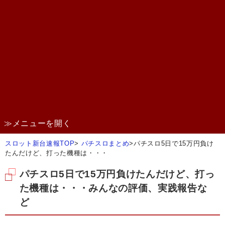
≫メニューを開く
スロット新台速報TOP
>
パチスロまとめ
>
パチスロ5日で15万円負け
たんだけど、打った機種は・・・
パチスロ5日で15万円負けたんだけど、打っ
た機種は・・・みんなの評価、実践報告な
ど