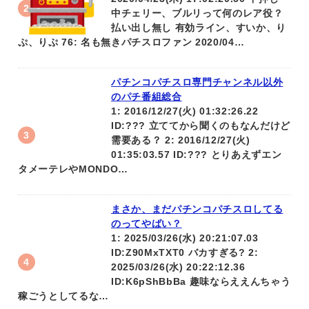
中チェリー、ブルリって何のレア役？
払い出し無し 有効ライン、すいか、り
ぷ、りぷ 76: 名も無きパチスロファン 2020/04…
パチンコパチスロ専門チャンネル以外
のパチ番組総合
1: 2016/12/27(火) 01:32:26.22
ID:??? 立ててから聞くのもなんだけど
需要ある？ 2: 2016/12/27(火)
01:35:03.57 ID:??? とりあえずエン
タメーテレやMONDO…
まさか、まだパチンコパチスロしてる
のってやばい？
1: 2025/03/26(水) 20:21:07.03
ID:Z90MxTXT0 バカすぎる? 2:
2025/03/26(水) 20:22:12.36
ID:K6pShBbBa 趣味ならええんちゃう
稼ごうとしてるな…