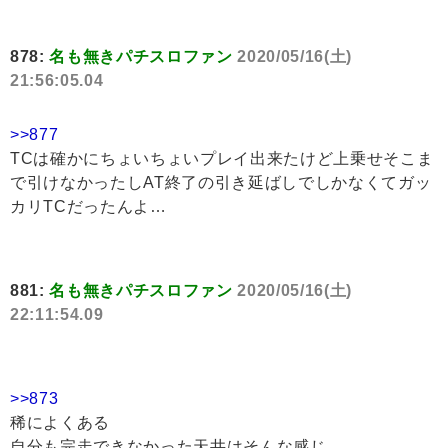
878:
名も無きパチスロファン
2020/05/16(土)
21:56:05.04
>>877
TCは確かにちょいちょいプレイ出来たけど上乗せそこま
で引けなかったしAT終了の引き延ばしでしかなくてガッ
カリTCだったんよ…
881:
名も無きパチスロファン
2020/05/16(土)
22:11:54.09
>>873
稀によくある
自分も完走できなかった天井はそんな感じ