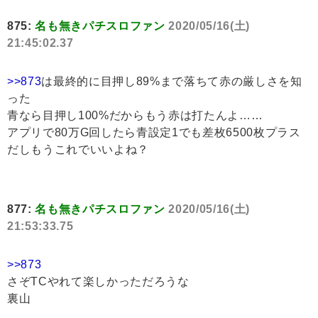
875:
名も無きパチスロファン
2020/05/16(土)
21:45:02.37
>>873
は最終的に目押し89%まで落ちて赤の厳しさを知
った
青なら目押し100%だからもう赤は打たんよ……
アプリで80万G回したら青設定1でも差枚6500枚プラス
だしもうこれでいいよね？
877:
名も無きパチスロファン
2020/05/16(土)
21:53:33.75
>>873
さぞTCやれて楽しかっただろうな
裏山