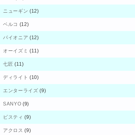
ニューギン
(12)
ベルコ
(12)
パイオニア
(12)
オーイズミ
(11)
七匠
(11)
ディライト
(10)
エンターライズ
(9)
SANYO
(9)
ビスティ
(9)
アクロス
(9)