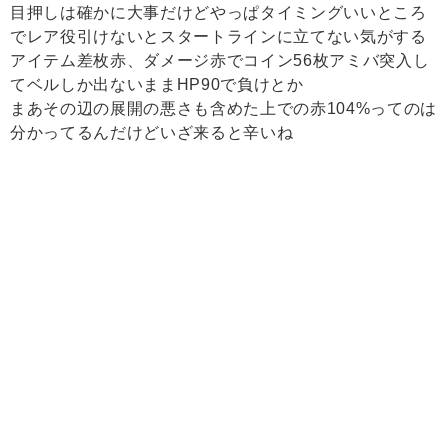
目押しは確かに大事だけどやっぱタイミングいいところ
でレア役引けないとスタートラインに立てない気がする
アイテム差枚赤、ダメージ赤でコイン56枚アミバ突入し
てベルしか出ないままHP90で負けとか
まあその辺の展開の悪さも含めた上での赤104%ってのは
分かってるんだけどいざ来ると辛いね