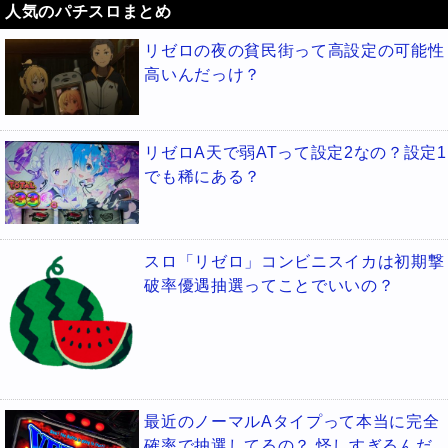
人気のパチスロまとめ
リゼロの夜の貧民街って高設定の可能性
高いんだっけ？
リゼロA天で弱ATって設定2なの？設定1
でも稀にある？
スロ「リゼロ」コンビニスイカは初期撃
破率優遇抽選ってことでいいの？
最近のノーマルAタイプって本当に完全
確率で抽選してるの？ 怪しすぎるんだ