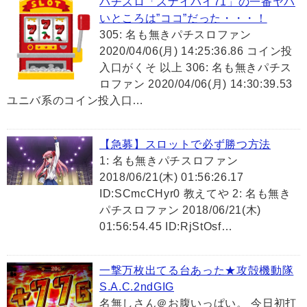
パチスロ「スナイパイ71」の一番ヤバ
いところは”ココ”だった・・・！
305: 名も無きパチスロファン
2020/04/06(月) 14:25:36.86 コイン投
入口がくそ 以上 306: 名も無きパチス
ロファン 2020/04/06(月) 14:30:39.53
ユニバ系のコイン投入口…
【急募】スロットで必ず勝つ方法
1: 名も無きパチスロファン
2018/06/21(木) 01:56:26.17
ID:SCmcCHyr0 教えてや 2: 名も無き
パチスロファン 2018/06/21(木)
01:56:54.45 ID:RjStOsf…
一撃万枚出てる台あった★攻殻機動隊
S.A.C.2ndGIG
名無しさん＠お腹いっぱい。 今日初打