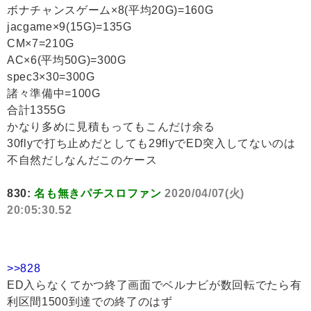
ボナチャンスゲーム×8(平均20G)=160G
jacgame×9(15G)=135G
CM×7=210G
AC×6(平均50G)=300G
spec3×30=300G
諸々準備中=100G
合計1355G
かなり多めに見積もってもこんだけ余る
30flyで打ち止めだとしても29flyでED突入してないのは
不自然だしなんだこのケース
830:
名も無きパチスロファン
2020/04/07(火)
20:05:30.52
>>828
ED入らなくてかつ終了画面でベルナビが数回転でたら有
利区間1500到達での終了のはず