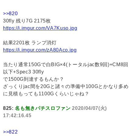
>>820
30fly 残り7G 2175枚
https://i.imgur.com/VA7Kuso.jpg
結果2201枚 ランプ消灯
https://i.imgur.com/zA80Aco.jpg
当たり通常150Gで白BIG×4(トータルjac数9回)+CM8回
以下+Spec3 30fly
で1500G到達するもんか？
ざっくりjac間を20Gと諸々の準備中100Gとかなり多め
に見積もっても1100Gくらいじゃね？
825:
名も無きパチスロファン
2020/04/07(火)
17:42:16.45
>>822