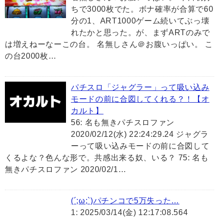
ちで3000枚でた。ボナ確率が合算で60
分の1、ART1000ゲーム続いてぶっ壊
れたかと思った。が、まずARTのみで
は増えねーなーこの台。 名無しさん＠お腹いっぱい。 こ
の台2000枚…
パチスロ「ジャグラー」って吸い込み
モードの前に合図してくれる？！【オ
カルト】
56: 名も無きパチスロファン
2020/02/12(水) 22:24:29.24 ジャグラ
ーって吸い込みモードの前に合図して
くるよな？色んな形で。共感出来る奴、いる？ 75: 名も
無きパチスロファン 2020/02/1…
(´;ω;`)パチンコで5万失った…
1: 2025/03/14(金) 12:17:08.564