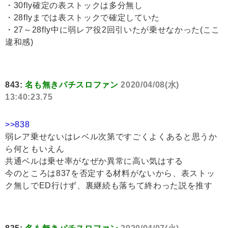
・30fly確定の表ストックは多分無し
・28flyまでは表ストックで確定していた
・27～28fly中に弱レア役2回引いたが乗せなかった(ここ
違和感)
843:
名も無きパチスロファン
2020/04/08(水)
13:40:23.75
>>838
弱レア乗せないはレベル次第ですごくよくあると思うか
ら何ともいえん
共通ベルは乗せ率がなぜか異常に高い気はする
今のところは837を否定する材料がないから、表ストッ
ク無しでED行けず、裏継続も落ちて終わった説を推す