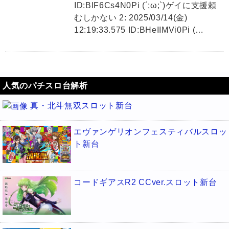
ID:BIF6Cs4N0Pi (´;ω;`)ゲイに支援頼
むしかない 2: 2025/03/14(金)
12:19:33.575 ID:BHeIIMVi0Pi (…
人気のパチスロ台解析
真・北斗無双スロット新台
エヴァンゲリオンフェスティバルスロッ
ト新台
コードギアスR2 CCver.スロット新台