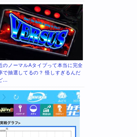
近のノーマルAタイプって本当に完全
率で抽選してるの？ 怪しすぎるんだ
ど…