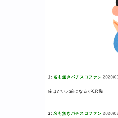
1:
名も無きパチスロファン
2020/0
俺はだいぶ前になるがCR機
3:
名も無きパチスロファン
2020/0