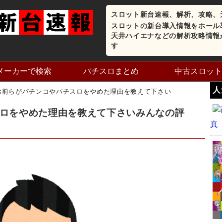
スロット新台速報、解析、攻略、
スロットの新台導入情報をホール
天井ハイエナなどの解析攻略情報
す
メーカーで検索
パチスロまとめ
中古スロット
人
お前らがパチンコやパチスロをやめた理由を教えて下さい
ロをやめた理由を教えて下さいみんなの評
真