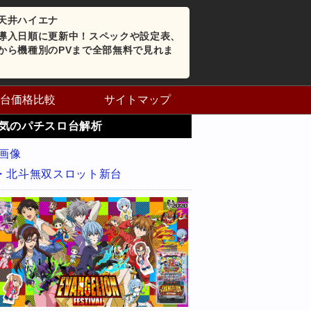
天井ハイエナ
導入日順に更新中！スペックや設定表、
から機種別のPVまで全部無料で見れま
台価格比較
サイトマップ
気のパチスロ台解析
・北斗無双スロット新台