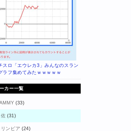
チスロ「エウレカ3」みんなのスラン
グラフ集めてみたｗｗｗｗｗ
ーカー一覧
AMMY
(33)
山佐
(31)
オリンピア
(24)