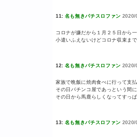
11:
名も無きパチスロファン
2020/
コロナが嫌だから１月２５日から
小遣いふえないけどコロナ収束ま
12:
名も無きパチスロファン
2020/
家族で晩飯に焼肉食べに行って支払
その日パチンコ屋であっという間に
その日から馬鹿らしくなってすっ
13:
名も無きパチスロファン
2020/