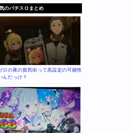
気のパチスロまとめ
ゼロの夜の貧民街って高設定の可能性
いんだっけ？