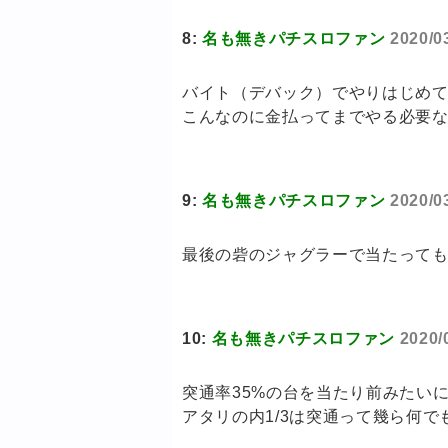
8:
名も無きパチスロファン
2020/0
バイト（デバック）でやりはじめ
こんなのに金払ってまでやる必要
9:
名も無きパチスロファン
2020/0
最後の砦のジャグラーで当たって
10:
名も無きパチスロファン
2020/
突通率35%の台を当たり前みたい
アタリの内1/3は突通って幾ら何で