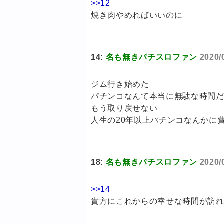
>>12
焼き肉やめればいいのに
14:
名も無きパチスロファン
2020/
ジム行き始めた
パチンコなんて本当に無駄な時間
もう取り戻せない
人生の20年以上パチンコなんかに
18:
名も無きパチスロファン
2020/
>>14
貴方にこれからの幸せな時間が訪