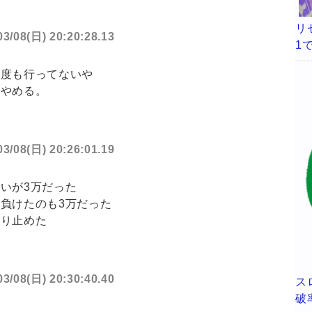
リ
03/08(日) 20:20:28.13
1
一度も行ってないや
でやめる。
03/08(日) 20:26:01.19
いが3万だった
負けたのも3万だった
ぱり止めた
03/08(日) 20:30:40.40
ス
破