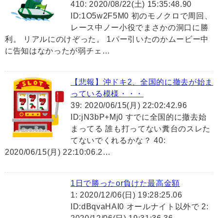
410: 2020/08/22(土) 15:35:48.90
ID:1O5w2F5M0 初のモノクロで周回、
レース中ノー小役でまさかの洞口に勝
利。 リアルにのけぞった。 1パー引いたのかムービー中
に告知はなかったが弱チェ…
【悲報】沖ドキ2、全国的に撤去が始ま
っている模様・・・
39: 2020/06/15(月) 22:02:42.96
ID:jN3bP+Mj0 すでに全国的に撤去始
まってる 誰も打ってない糞台のスレた
てないでくれるかな？ 40:
2020/06/15(月) 22:10:06.2…
1日で勝ったor負けた最高金額
1: 2020/12/06(日) 19:28:25.06
ID:dBqvaHAI0 オールナイト以外で 2: