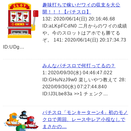
趣味打ちで稼いだワイの収支を大公
開！！！【パチスロ】
132: 2020/06/14(日) 20:16:46.68
ID:aLKpFCdN0 二月からのワイの成績
や。今のスロットはアホでも勝てる
ぞ。 141: 2020/06/14(日) 20:17:34.73
ID:UDg…
みんなパチスロで何打ってるの？
1: 2020/09/30(水) 04:46:47.022
ID:GHuNzJ9w0 楽しいやつ教えて 28:
2020/09/30(水) 07:27:44.840
ID:lJ3Lbe83a >>1 チェンク…
パチスロ「モンキーターン4」初のモノ
クロで周回、レース中レア小役なしで
まさかの…