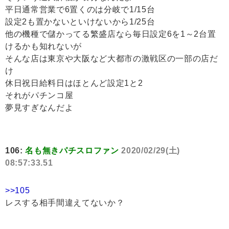
平日通常営業で6置くのは分岐で1/15台
設定2も置かないといけないから1/25台
他の機種で儲かってる繁盛店なら毎日設定6を1～2台置
けるかも知れないが
そんな店は東京や大阪など大都市の激戦区の一部の店だ
け
休日祝日給料日はほとんど設定1と2
それがパチンコ屋
夢見すぎなんだよ
106:
名も無きパチスロファン
2020/02/29(土)
08:57:33.51
>>105
レスする相手間違えてないか？