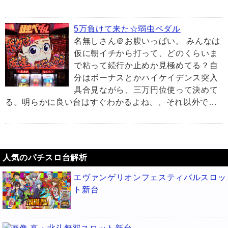
5万負けて来た☆弱虫ペダル
名無しさん＠お腹いっぱい。 みんなは
仮に朝イチから打って、どのくらいま
で粘って続行か止めか見極めてる？自
分はボーナスとかハイケイデンス突入
具合見ながら、三万円位使って決めて
る。明らかに良い台はすぐわかるよね、、それ以外で…
人気のパチスロ台解析
エヴァンゲリオンフェスティバルスロッ
ト新台