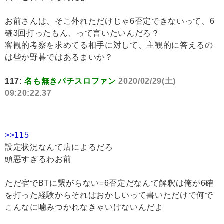
お前さんは、そこ外れただけじゃ6否定できないって、6
確3回打ったもん、って言いたいんだろ？
客観的考察を求めてる相手に対して、主観的に答えるの
は些か野暮ではあるまいか？
117:
名も無きパチスロファン
2020/02/29(土)
09:20:22.37
>>115
設定状況なんて店によるだろ
頭悪すぎるわお前
ただ宿でBTに繋がらない=6否定だなんて解釈は俺が6確
を打った経験からそれはおかしいって書いただけで何で
こんなに噛みつかれなきゃいけないんだよ