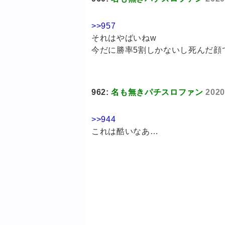
>>957
それはやばいねw
今だに勝率5割しかないし死んだ顔
962:
名も無きパチスロファン
2020
>>944
これは酷いなあ…