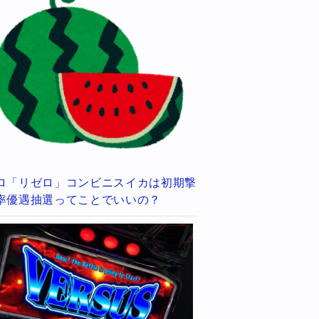
ロ「リゼロ」コンビニスイカは初期撃
率優遇抽選ってことでいいの？