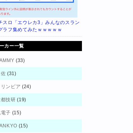
チスロ「エウレカ3」みんなのスラン
グラフ集めてみたｗｗｗｗｗ
ーカー一覧
AMMY
(33)
山佐
(31)
オリンピア
(24)
大都技研
(19)
北電子
(15)
ANKYO
(15)