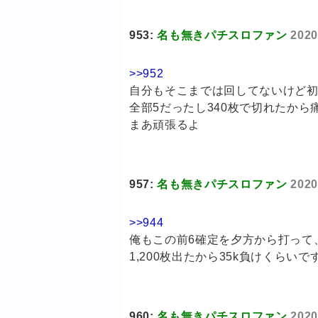
953:
名も無きパチスロファン
2020
>>952
自分もそこまでは回してないけど
全部5だったし340枚で切れたから
まあ頑張るよ
957:
名も無きパチスロファン
2020
>>944
俺もこの前6確定を夕方から打って
1,200枚出たから35k負けくらい
960:
名も無きパチスロファン
2020