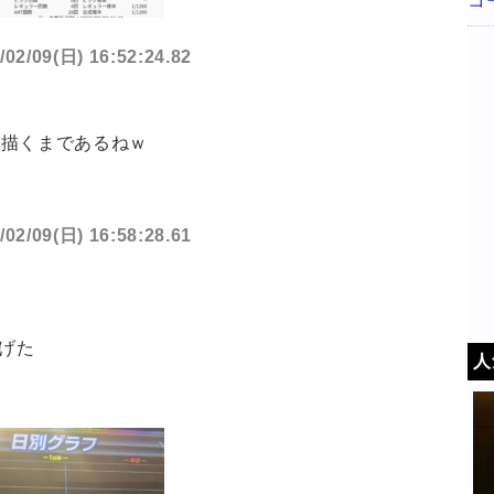
コ
/02/09(日) 16:52:24.82
フ描くまであるねｗ
/02/09(日) 16:58:28.61
まげた
人