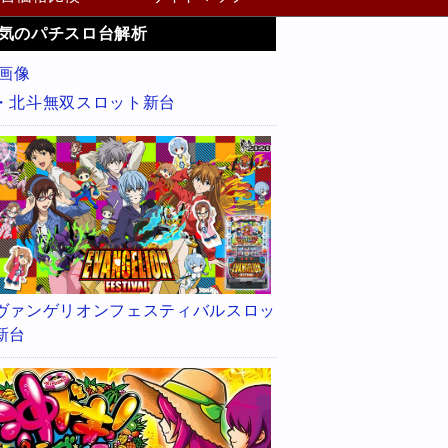
気のパチスロ台解析
・北斗無双スロット新台
ヴァンゲリオンフェスティバルスロッ
新台