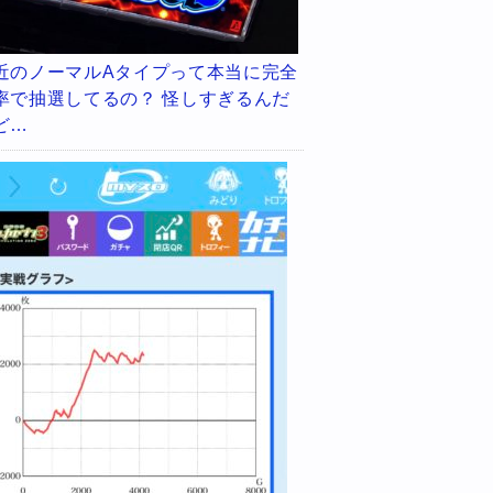
近のノーマルAタイプって本当に完全
率で抽選してるの？ 怪しすぎるんだ
ど…