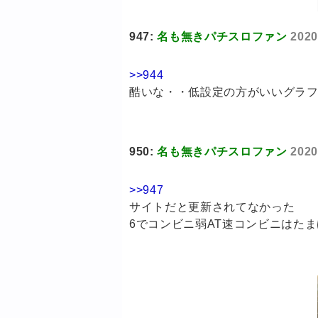
947:
名も無きパチスロファン
2020
>>944
酷いな・・低設定の方がいいグラ
950:
名も無きパチスロファン
2020
>>947
サイトだと更新されてなかった
6でコンビニ弱AT速コンビニはた