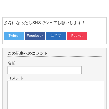
参考になったらSNSでシェアお願いします！
Twitter
Facebook
はてブ
Pocket
この記事へのコメント
名前
コメント