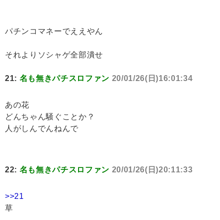
パチンコマネーでええやん
それよりソシャゲ全部潰せ
21:
名も無きパチスロファン
20/01/26(日)16:01:34
あの花
どんちゃん騒ぐことか？
人がしんでんねんで
22:
名も無きパチスロファン
20/01/26(日)20:11:33
>>21
草