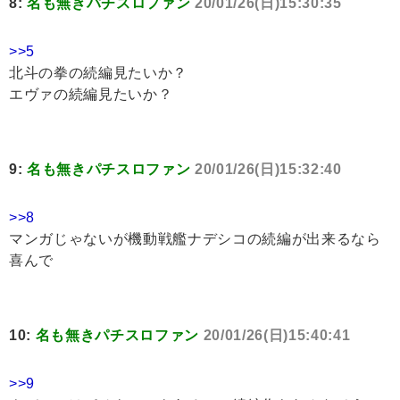
8:
名も無きパチスロファン
20/01/26(日)15:30:35
>>5
北斗の拳の続編見たいか？
エヴァの続編見たいか？
9:
名も無きパチスロファン
20/01/26(日)15:32:40
>>8
マンガじゃないが機動戦艦ナデシコの続編が出来るなら
喜んで
10:
名も無きパチスロファン
20/01/26(日)15:40:41
>>9