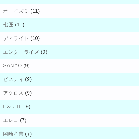
オーイズミ
(11)
七匠
(11)
ディライト
(10)
エンターライズ
(9)
SANYO
(9)
ビスティ
(9)
アクロス
(9)
EXCITE
(9)
エレコ
(7)
岡崎産業
(7)