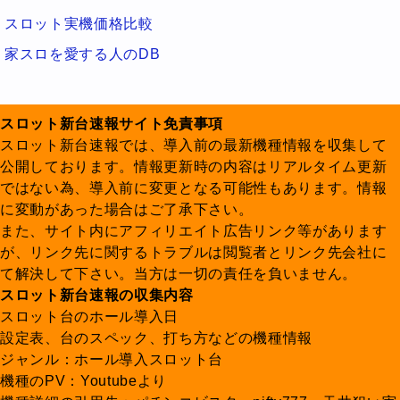
スロット実機価格比較
家スロを愛する人のDB
スロット新台速報サイト免責事項
スロット新台速報では、導入前の最新機種情報を収集して
公開しております。情報更新時の内容はリアルタイム更新
ではない為、導入前に変更となる可能性もあります。情報
に変動があった場合はご了承下さい。
また、サイト内にアフィリエイト広告リンク等があります
が、リンク先に関するトラブルは閲覧者とリンク先会社に
て解決して下さい。当方は一切の責任を負いません。
スロット新台速報の収集内容
スロット台のホール導入日
設定表、台のスペック、打ち方などの機種情報
ジャンル：ホール導入スロット台
機種のPV：Youtubeより