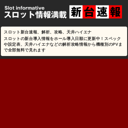
スロット新台速報、解析、攻略、天井ハイエナ
スロットの新台導入情報をホール導入日順に更新中！スペック
や設定表、天井ハイエナなどの解析攻略情報から機種別のPVま
で全部無料で見れます