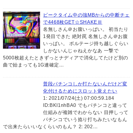
ピークタイム中の強MBからの中断チェ
で4468枚GET☆SHAKEⅢ
名無しさん＠お腹いっぱい。 初当たり
1発目できた 絶対罠 名無しさん＠お腹
いっぱい。 ボルテージ持ち越しぐらい
しかないんじゃねえかなあ 一撃で
5000枚超えたときずっとナディアで消化してたけど別の
曲で始まっても1G連確定…
普段パチンコしか打たないんだけど変
化付けるためにスロット覚えたい
1: 2021/07/24(土) 07:00:59.184
ID:BKI1nhBA0 でもパチンコと違って
仕組みが複雑でわからない 目押しって
パチンコでいう捻り打ちみたいなもん
で出来たらいいなくらいのもん？ 2: 202…