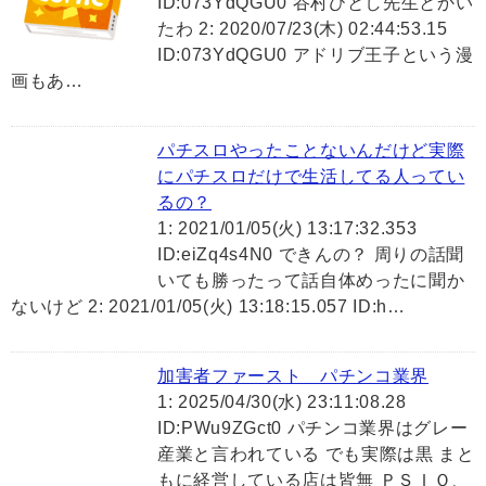
ID:073YdQGU0 谷村ひとし先生とかい
たわ 2: 2020/07/23(木) 02:44:53.15
ID:073YdQGU0 アドリブ王子という漫
画もあ…
パチスロやったことないんだけど実際
にパチスロだけで生活してる人ってい
るの？
1: 2021/01/05(火) 13:17:32.353
ID:eiZq4s4N0 できんの？ 周りの話聞
いても勝ったって話自体めったに聞か
ないけど 2: 2021/01/05(火) 13:18:15.057 ID:h…
加害者ファースト パチンコ業界
1: 2025/04/30(水) 23:11:08.28
ID:PWu9ZGct0 パチンコ業界はグレー
産業と言われている でも実際は黒 まと
もに経営している店は皆無 ＰＳＩＯ、