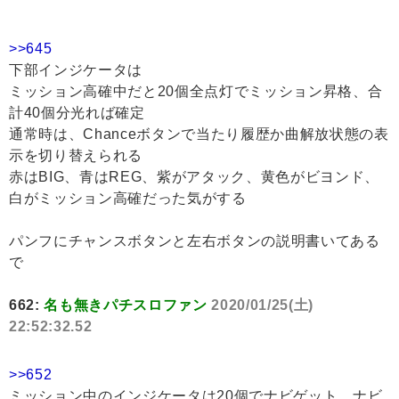
>>645
下部インジケータは
ミッション高確中だと20個全点灯でミッション昇格、合
計40個分光れば確定
通常時は、Chanceボタンで当たり履歴か曲解放状態の表
示を切り替えられる
赤はBIG、青はREG、紫がアタック、黄色がビヨンド、
白がミッション高確だった気がする
パンフにチャンスボタンと左右ボタンの説明書いてある
で
662:
名も無きパチスロファン
2020/01/25(土)
22:52:32.52
>>652
ミッション中のインジケータは20個でナビゲット、ナビ