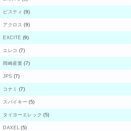
ビスティ
(9)
アクロス
(9)
EXCITE
(9)
エレコ
(7)
岡崎産業
(7)
JPS
(7)
コナミ
(7)
スパイキー
(5)
タイヨーエレック
(5)
DAXEL
(5)