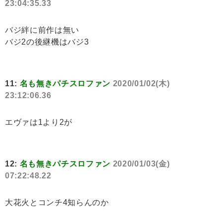
23:04:35.33
バジ絆に前作は無い
バジ2の後継機はバジ3
11:
名も無きパチスロファン
2020/01/02(木)
23:12:06.36
エヴァは1より2が
12:
名も無きパチスロファン
2020/01/03(金)
07:22:48.22
大花火とコンチ4知らんのか