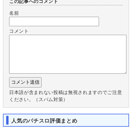
この記事へのコメント
名前
コメント
日本語が含まれない投稿は無視されますのでご注意
ください。（スパム対策）
人気のパチスロ評価まとめ