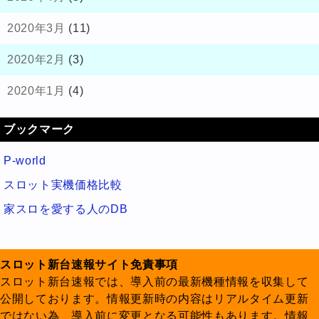
2020年3月
(11)
2020年2月
(3)
2020年1月
(4)
ブックマーク
P-world
スロット実機価格比較
家スロを愛する人のDB
スロット新台速報サイト免責事項
スロット新台速報では、導入前の最新機種情報を収集して
公開しております。情報更新時の内容はリアルタイム更新
ではない為、導入前に変更となる可能性もあります。情報