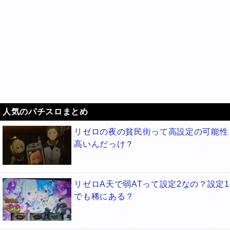
人気のパチスロまとめ
リゼロの夜の貧民街って高設定の可能性
高いんだっけ？
リゼロA天で弱ATって設定2なの？設定1
でも稀にある？