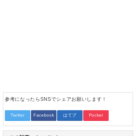
参考になったらSNSでシェアお願いします！
Twitter
Facebook
はてブ
Pocket