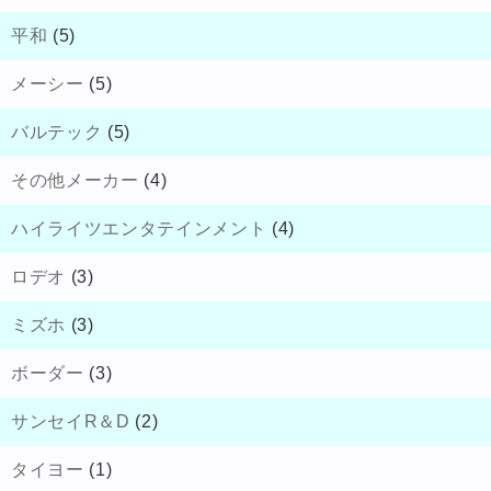
平和
(5)
メーシー
(5)
バルテック
(5)
その他メーカー
(4)
ハイライツエンタテインメント
(4)
ロデオ
(3)
ミズホ
(3)
ボーダー
(3)
サンセイR＆D
(2)
タイヨー
(1)