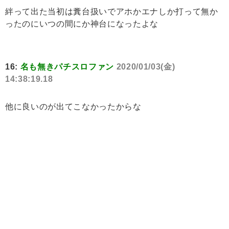
絆って出た当初は糞台扱いでアホかエナしか打って無か
ったのにいつの間にか神台になったよな
16:
名も無きパチスロファン
2020/01/03(金)
14:38:19.18
他に良いのが出てこなかったからな