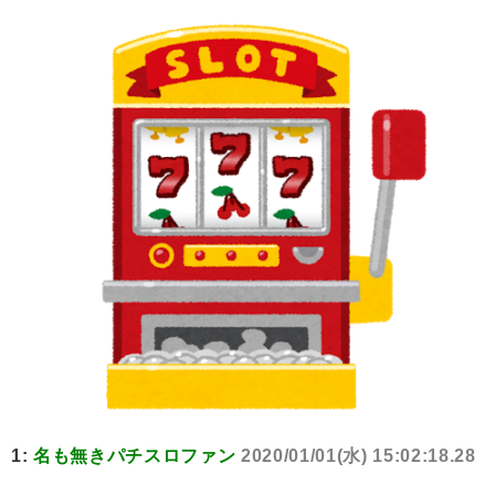
1:
名も無きパチスロファン
2020/01/01(水) 15:02:18.28