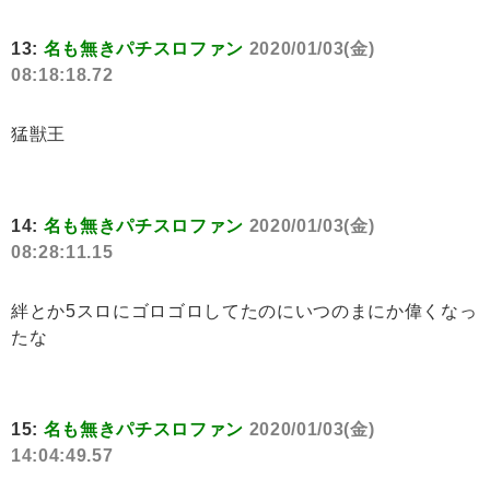
13:
名も無きパチスロファン
2020/01/03(金)
08:18:18.72
猛獣王
14:
名も無きパチスロファン
2020/01/03(金)
08:28:11.15
絆とか5スロにゴロゴロしてたのにいつのまにか偉くなっ
たな
15:
名も無きパチスロファン
2020/01/03(金)
14:04:49.57