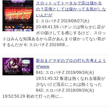
スロットってトータルで店は儲かる
の？店側としては儲かってる気がしな
いんだが
1: スロパチℤ 2019/08/27(火)
20:48:41.59 パチンコは明らかに店が
ボロ儲けしてる感じするけど、スロッ
トはみんな知識あるから店があんまり儲かってない気が
するんだが 6: スロパチℤ 2019/08…
新台まどマギのプロの打ち方考えよう
ぜwww
841: スロパチℤ 2019/09/24(火)
19:51:45.32 叛逆は熱くなれる場面が
少ないけど流石にこれは熱くなった
842: スロパチℤ 2019/09/24(火)
19:52:50.29 初めて打った時に…