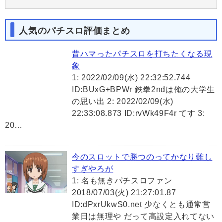
人気のパチスロ評価まとめ
昔ハマったパチスロを打ちたくなる現
象
1: 2022/02/09(水) 22:32:52.744
ID:BUxG+BPWr 鉄拳2ndは俺の大学生
の思い出 2: 2022/02/09(水)
22:33:08.873 ID:rvWk49F4r てす 3:
20…
今のスロットで勝つのってかなり難し
すぎやろが
1: 名も無きパチスロファン
2018/07/03(火) 21:27:01.87
ID:dPxrUkwS0.net 少なくとも通常営
業日は無理や だって高設定入れてない