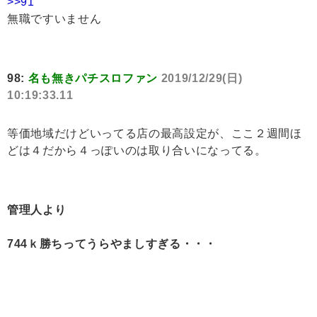
>>91
無職ですいません
98:
名も無きパチスロファン
2019/12/29(日)
10:19:33.11
等価地域だけどいってる店の最高設定が、ここ２週間ほ
どは４だから４っぽいのは取り合いになってる。
管理人より
744ｋ勝ちってうらやましすぎる・・・