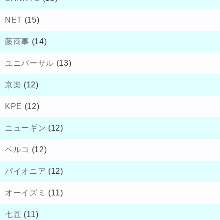
NET
(15)
藤商事
(14)
ユニバーサル
(13)
京楽
(12)
KPE
(12)
ニューギン
(12)
ベルコ
(12)
パイオニア
(12)
オーイズミ
(11)
七匠
(11)