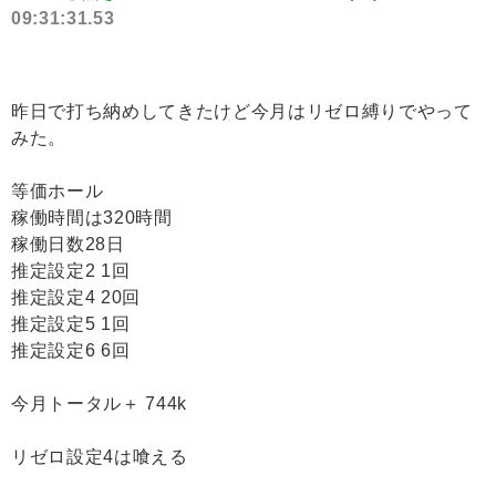
09:31:31.53
昨日で打ち納めしてきたけど今月はリゼロ縛りでやって
みた。
等価ホール
稼働時間は320時間
稼働日数28日
推定設定2 1回
推定設定4 20回
推定設定5 1回
推定設定6 6回
今月トータル＋ 744k
リゼロ設定4は喰える