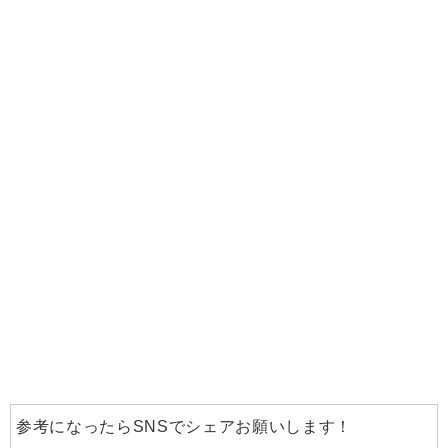
参考になったらSNSでシェアお願いします！