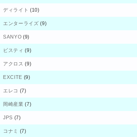
ディライト
(10)
エンターライズ
(9)
SANYO
(9)
ビスティ
(9)
アクロス
(9)
EXCITE
(9)
エレコ
(7)
岡崎産業
(7)
JPS
(7)
コナミ
(7)