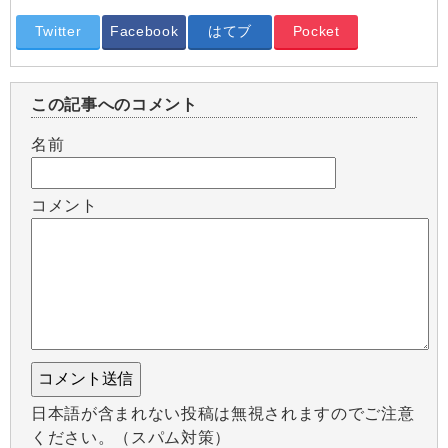
Twitter
Facebook
はてブ
Pocket
この記事へのコメント
名前
コメント
日本語が含まれない投稿は無視されますのでご注意
ください。（スパム対策）