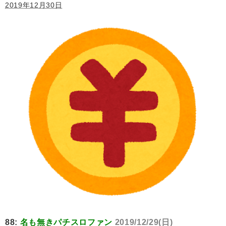
2019年12月30日
88:
名も無きパチスロファン
2019/12/29(日)