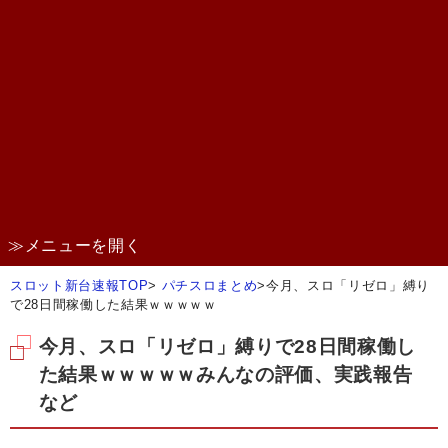
≫メニューを開く
スロット新台速報TOP
>
パチスロまとめ
>
今月、スロ「リゼロ」縛り
で28日間稼働した結果ｗｗｗｗｗ
今月、スロ「リゼロ」縛りで28日間稼働し
た結果ｗｗｗｗｗみんなの評価、実践報告
など