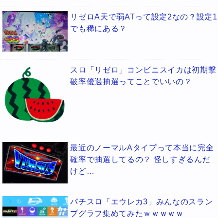
リゼロA天で弱ATって設定2なの？設定1
でも稀にある？
スロ「リゼロ」コンビニスイカは初期撃
破率優遇抽選ってことでいいの？
最近のノーマルAタイプって本当に完全
確率で抽選してるの？ 怪しすぎるんだ
けど…
パチスロ「エウレカ3」みんなのスラン
プグラフ集めてみたｗｗｗｗｗ