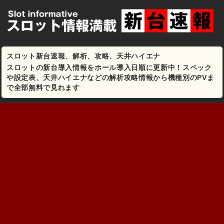
スロット新台速報、解析、攻略、天井ハイエナ
スロットの新台導入情報をホール導入日順に更新中！スペック
や設定表、天井ハイエナなどの解析攻略情報から機種別のPVま
で全部無料で見れます