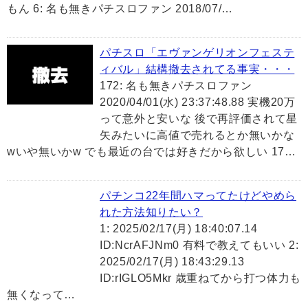
もん 6: 名も無きパチスロファン 2018/07/…
パチスロ「エヴァンゲリオンフェステ
ィバル」結構撤去されてる事実・・・
172: 名も無きパチスロファン
2020/04/01(水) 23:37:48.88 実機20万
って意外と安いな 後で再評価されて星
矢みたいに高値で売れるとか無いかな
wいや無いかw でも最近の台では好きだから欲しい 17…
パチンコ22年間ハマってたけどやめら
れた方法知りたい？
1: 2025/02/17(月) 18:40:07.14
ID:NcrAFJNm0 有料で教えてもいい 2:
2025/02/17(月) 18:43:29.13
ID:rIGLO5Mkr 歳重ねてから打つ体力も
無くなって…