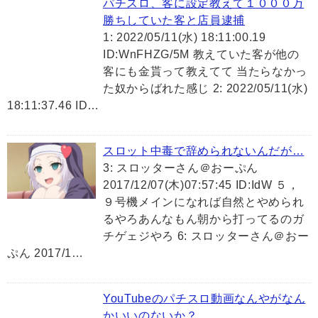
パチスロ、客に設定教えて１０００万
勝ちしていた客と店員逮捕
1: 2022/05/11(水) 18:11:00.19
ID:WnFHZG/5M 教えていた客が他の
客にも金貰って教えてて 当たらなかっ
た奴からばれた感じ 2: 2022/05/11(水)
18:11:37.46 ID…
スロット中毒で辞められないんだが…
3: スロッターさん＠おーぷん
2017/12/07(木)07:57:45 ID:IdW ５，
９号機メインになれば自然とやめられ
るやろあんなもん朝から打ってるのガ
チゲェジやろ 6: スロッターさん＠おー
ぷん 2017/1…
YouTubeのパチスロ動画なんやがなん
かいいのないか？