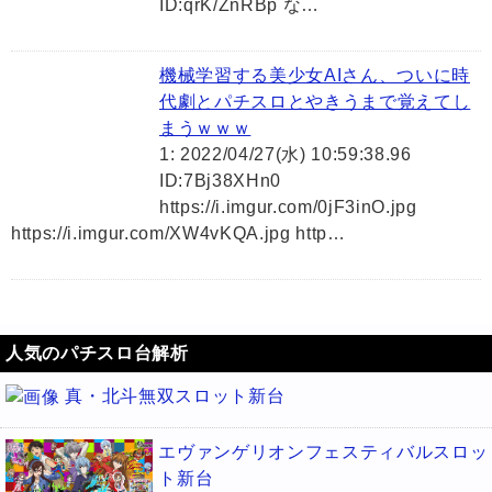
ID:qrK/ZnRBp な…
機械学習する美少女AIさん、ついに時
代劇とパチスロとやきうまで覚えてし
まうｗｗｗ
1: 2022/04/27(水) 10:59:38.96
ID:7Bj38XHn0
https://i.imgur.com/0jF3inO.jpg
https://i.imgur.com/XW4vKQA.jpg http…
人気のパチスロ台解析
真・北斗無双スロット新台
エヴァンゲリオンフェスティバルスロッ
ト新台