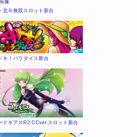
・北斗無双スロット新台
ドキ！パラダイス新台
ードギアスR2 CCver.スロット新台