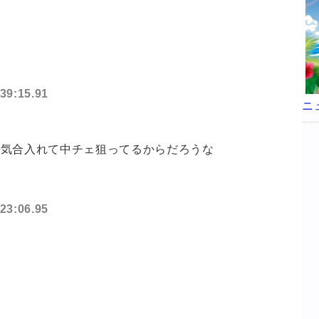
。
39:15.91
ニ
で気合入れて中チェ狙ってるからだろうな
23:06.95
ろ