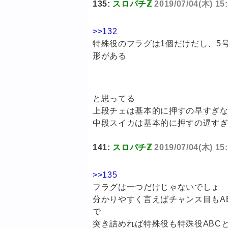
135:
スロパチℤ
2019/07/04(木) 15:
>>132
特殊役のフラグは1個だけだし、5
形がある
と思ってる
上段チェは基本的に押すの早すぎ
中段スイカは基本的に押すの遅す
141:
スロパチℤ
2019/07/04(木) 15:
>>135
フラグは一つだけじゃないでしょ
分かりやすく言えばチャンス目もA
で
突き詰めれば特殊役も特殊役ABC