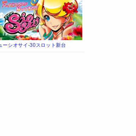
ューシオサイ-30スロット新台