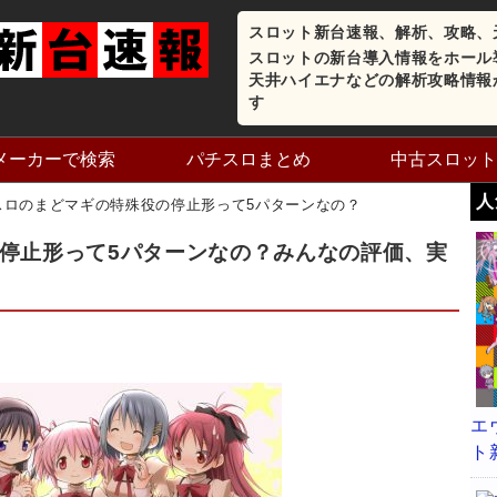
スロット新台速報、解析、攻略、
スロットの新台導入情報をホール
天井ハイエナなどの解析攻略情報
す
メーカーで検索
パチスロまとめ
中古スロット
人
スロのまどマギの特殊役の停止形って5パターンなの？
停止形って5パターンなの？みんなの評価、実
エ
ト