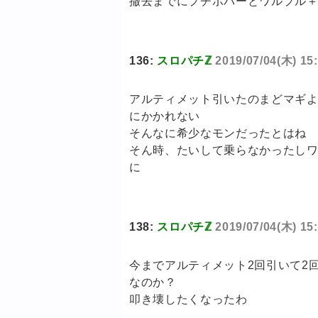
撤去までにプチボバーとワルプル＋
136:
スロパチℤ
2019/07/04(木) 15:
アルティメット引いたのまどマギよ
にかかれない
そんなに希少なモンだったとはね
そん時、たいして乗らなかったし
に
138:
スロパチℤ
2019/07/04(木) 15:
今までアルティメット2回引いて2回
なのか？
叩き壊したくなったわ