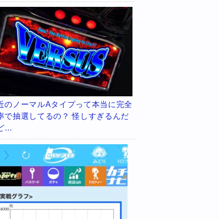
近のノーマルAタイプって本当に完全
率で抽選してるの？ 怪しすぎるんだ
ど…