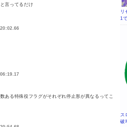
役と言ってるだけ
リ
1
20:02.66
よ
06:19.17
複数ある特殊役フラグがそれぞれ停止形が異なるってこ
ス
破
20:54.68