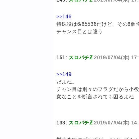
>>146
特殊役は6/65536だけど、その6
チャンス目とは違う
151:
スロパチℤ
2019/07/04(木) 17:
>>149
だよね。
チャン目は別々のフラグだから小
変なことを断言されても困るよね
133:
スロパチℤ
2019/07/04(木) 14: