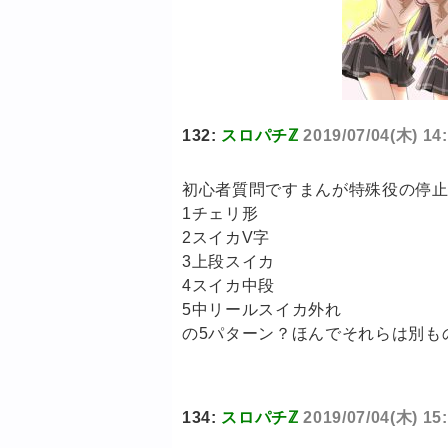
132:
スロパチℤ
2019/07/04(木) 14:
初心者質問ですまんが特殊役の停
1チェリ形
2スイカV字
3上段スイカ
4スイカ中段
5中リールスイカ外れ
の5パターン？ほんでそれらは別も
134:
スロパチℤ
2019/07/04(木) 15: