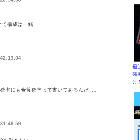
個全て構成は一緒
42:13.04
最
確
け
役確率にも合算確率って書いてあるんだし。
31:48.59