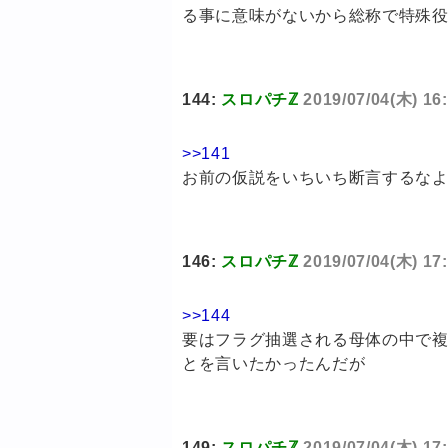
る事に意味がないから総称で特殊
144:
スロパチℤ
2019/07/04(木) 16:
>>141
お前の仮説をいちいち断言するな
146:
スロパチℤ
2019/07/04(木) 17:
>>144
要はフラグ抽選される母体の中で
とを言いたかったんだが
149:
スロパチℤ
2019/07/04(木) 17: