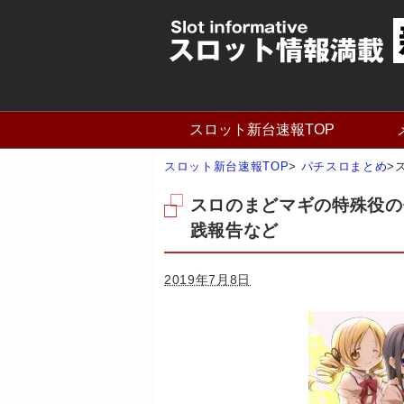
スロット新台速報TOP
スロット新台速報TOP
>
パチスロまとめ
>
スロのまどマギの特殊役の
践報告など
2019年7月8日