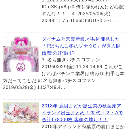
ID:uSKgV8gk0 俺も辞めれんけど心配
すんな！！！ 4: 2025/05/06(火)
20:48:11.75 ID:uuDbiUDS0 >>1…
ダイナムと京楽産業.が共同開発した
「Pぱちんこ冬のソナタG」が導入開
始!皆の評価は?
3: 名も無きパチスロファン
2019/03/29(金) 11:24:14.69 これがこ
ければパチンコ業界は終わり 相手も本
気だってことだ 6: 名も無きパチスロファン
2019/03/29(金) 11:27:49.4…
2018年 鹿目まどか誕生祭の秋葉原ア
イランド出玉まとめ！ 初代・２・Aで
合計178000枚 客側の勝ち！！
2018年アイランド秋葉原の鹿目まどか