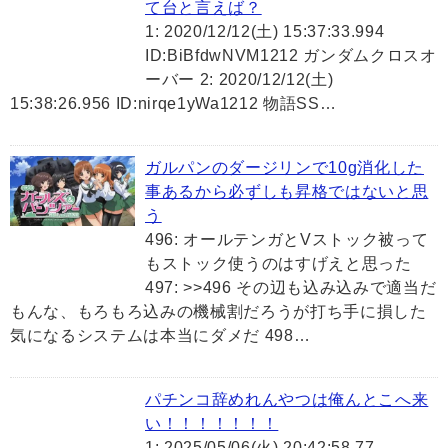
て台と言えば？
1: 2020/12/12(土) 15:37:33.994
ID:BiBfdwNVM1212 ガンダムクロスオ
ーバー 2: 2020/12/12(土)
15:38:26.956 ID:nirqe1yWa1212 物語SS…
ガルパンのダージリンで10g消化した
事あるから必ずしも昇格ではないと思
う
496: オールテンガとVストック被って
もストック使うのはすげえと思った
497: >>496 その辺も込み込みで適当だ
もんな、もろもろ込みの機械割だろうが打ち手に損した
気になるシステムは本当にダメだ 498…
パチンコ辞めれんやつは俺んとこへ来
い！！！！！！！
1: 2025/05/06(火) 20:42:58.77