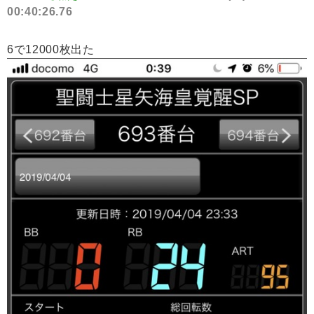
00:40:26.76
6で12000枚出た