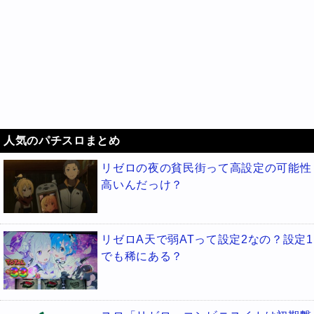
人気のパチスロまとめ
リゼロの夜の貧民街って高設定の可能性
高いんだっけ？
リゼロA天で弱ATって設定2なの？設定1
でも稀にある？