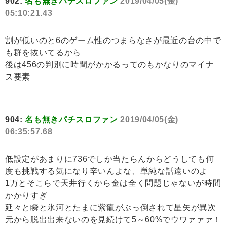
902:
名も無きパチスロファン
2019/04/05(金)
05:10:21.43
割が低いのと6のゲーム性のつまらなさが最近の台の中で
も群を抜いてるから
後は456の判別に時間がかかるってのもかなりのマイナ
ス要素
904:
名も無きパチスロファン
2019/04/05(金)
06:35:57.68
低設定があまりに736でしか当たらんからどうしても何
度も挑戦する気になり辛いんよな、単純な話遠いのよ
1万とそこらで天井行くから金は全く問題じゃないが時間
かかりすぎ
延々と瞬と氷河とたまに紫龍がぶっ倒されて星矢が異次
元から脱出出来ないのを見続けて5～60%でウワァァァ！