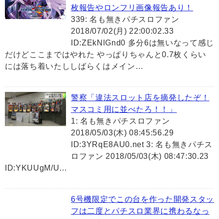
枚報告やロンフリ画像報告あり！
339: 名も無きパチスロファン
2018/07/02(月) 22:00:02.33
ID:ZEkNlGnd0 多分6は無いなって感じ
だけどここまではやれた やっぱりちゃんと0.7枚くらい
には落ち着いたししばらくはメイン…
警察「違法スロット店を摘発したぞ！
マスコミ用に並べたろ！！」
1: 名も無きパチスロファン
2018/05/03(木) 08:45:56.29
ID:3YRqE8AU0.net 3: 名も無きパチス
ロファン 2018/05/03(木) 08:47:30.23
ID:YKUUgM/U…
6号機限定でこの台を作った開発スタッ
フは二度とパチスロ業界に携わるなっ