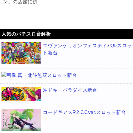
ン」の店舗に併…
人気のパチスロ台解析
エヴァンゲリオンフェスティバルスロッ
ト新台
真・北斗無双スロット新台
沖ドキ！パラダイス新台
コードギアスR2 CCver.スロット新台