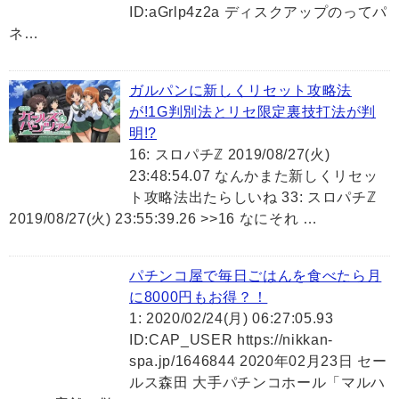
ID:aGrlp4z2a ディスクアップのってパ
ネ…
ガルパンに新しくリセット攻略法
が!1G判別法とリセ限定裏技打法が判
明!?
16: スロパチℤ 2019/08/27(火)
23:48:54.07 なんかまた新しくリセッ
ト攻略法出たらしいね 33: スロパチℤ
2019/08/27(火) 23:55:39.26 >>16 なにそれ …
パチンコ屋で毎日ごはんを食べたら月
に8000円もお得？！
1: 2020/02/24(月) 06:27:05.93
ID:CAP_USER https://nikkan-
spa.jp/1646844 2020年02月23日 セー
ルス森田 大手パチンコホール「マルハ