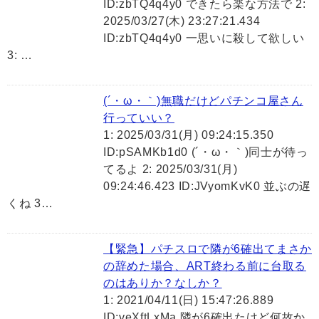
ID:zbTQ4q4y0 できたら楽な方法で 2:
2025/03/27(木) 23:27:21.434
ID:zbTQ4q4y0 一思いに殺して欲しい
3: …
(´・ω・｀)無職だけどパチンコ屋さん
行っていい？
1: 2025/03/31(月) 09:24:15.350
ID:pSAMKb1d0 (´・ω・｀)同士が待っ
てるよ 2: 2025/03/31(月)
09:24:46.423 ID:JVyomKvK0 並ぶの遅
くね 3…
【緊急】パチスロで隣が6確出てまさか
の辞めた場合、ART終わる前に台取る
のはありか？なしか？
1: 2021/04/11(日) 15:47:26.889
ID:veXftLxMa 隣が6確出たけど何故か