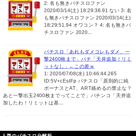
2: 名も無きパチスロファン
2020/03/14(土) 18:29:38.91 ない 3: 名
も無きパチスロファン 2020/03/14(土)
18:29:51.94 オワコン？ 4: 名も無きパ
チスロファン 2020…
パチスロ「あれもダメコレもダメ、一
撃2400枚まで」パチ「天井追加！リミ
ットなし」←この差ｗ
1: 2020/07/08(水) 10:46:44.265
ID:5V+cEstFp パチスロ「原則的に純
ボーナスとAT、ART絡めるの禁止な？
あと一撃出玉2400枚までってことで」パチンコ「天井追
加したわ！リミットは基…
人気のパチスロ台解析