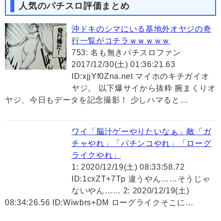
人気のパチスロ評価まとめ
沖ドキのシマにいる基地外オヤジの奇
行一覧がコチラｗｗｗｗｗ
753: 名も無きパチスロファン
2017/12/30(土) 01:36:21.63
ID:xjjYf0Zna.net マイホのキチガイオ
ヤジ。 以下爆サイから抜粋 腕まくりオ
ヤジ、今日もデータを記念撮影！ 少しハマると…
ワイ「脳汁ゲーやりたいなぁ」敵「ガ
チャやれ」「パチンコやれ」「ローグ
ライクやれ」
1: 2020/12/19(土) 08:33:58.72
ID:1cxZT+7Tp 違うやん……そうじゃ
ないやん…… 2: 2020/12/19(土)
08:34:26.56 ID:Wiwbrs+DM ローグライクそこに…