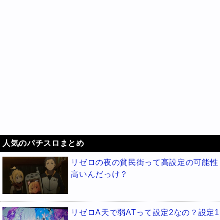
人気のパチスロまとめ
リゼロの夜の貧民街って高設定の可能性
高いんだっけ？
リゼロA天で弱ATって設定2なの？設定1