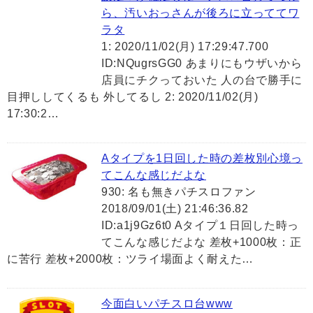
ら、汚いおっさんが後ろに立っててワ
ラタ
1: 2020/11/02(月) 17:29:47.700
ID:NQugrsGG0 あまりにもウザいから
店員にチクっておいた 人の台で勝手に
目押ししてくるも 外してるし 2: 2020/11/02(月)
17:30:2…
Aタイプを1日回した時の差枚別心境っ
てこんな感じだよな
930: 名も無きパチスロファン
2018/09/01(土) 21:46:36.82
ID:a1j9Gz6t0 Aタイプ１日回した時っ
てこんな感じだよな 差枚+1000枚：正
に苦行 差枚+2000枚：ツライ場面よく耐えた…
今面白いパチスロ台www