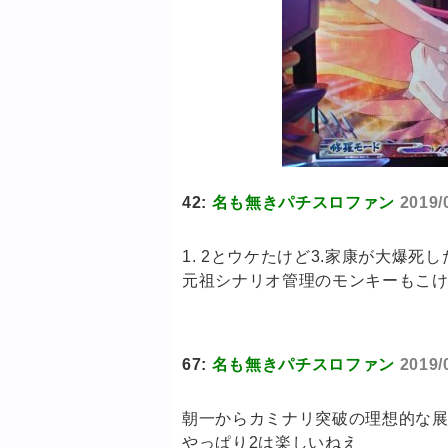
42:
名も無きパチスロファン
2019/
1. 2とウケたけど3.家康が大爆
元祖シナリオ管理のモンキーもこ
67:
名も無きパチスロファン
2019/
朝一からカミナリ突破の理想的な
やっぱり2は楽しいねえ