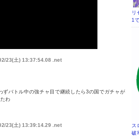
リ
1
02/23(土) 13:37:54.08 .net
わずバトル中の強チャ目で継続したら3の国でガチャが
ったわ
02/23(土) 13:39:14.29 .net
ス
破