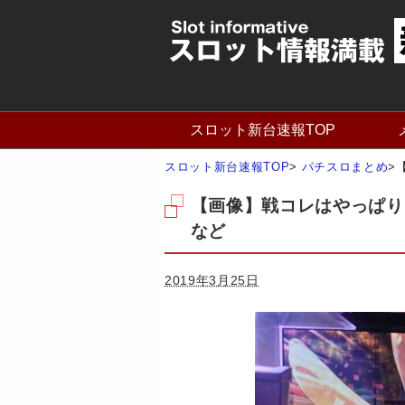
スロット新台速報TOP
スロット新台速報TOP
>
パチスロまとめ
>
【画像】戦コレはやっぱり
など
2019年3月25日