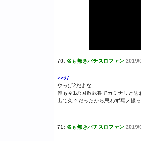
70:
名も無きパチスロファン
2019/
>>67
やっぱ2だよな
俺も今1の国敵武将でカミナリと思
出て久々だったから思わず写メ撮
71:
名も無きパチスロファン
2019/