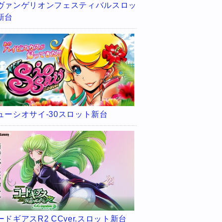
ヴァンゲリオンフェスティバルスロッ
新台
ューシオサイ-30スロット新台
ードギアスR2 CCver.スロット新台