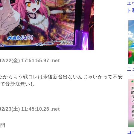
エ
ト
02/22(金) 17:51:55.97 .net
ニ
死したからもう戦コレは今後新台出ないんじゃいかって不安
けて音沙汰無いし
02/23(土) 11:45:10.26 .net
展開
コ