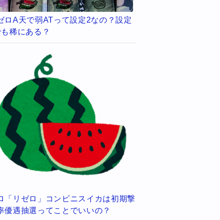
ゼロA天で弱ATって設定2なの？設定
でも稀にある？
ロ「リゼロ」コンビニスイカは初期撃
率優遇抽選ってことでいいの？