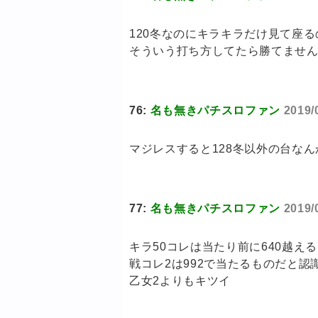
120冬なのにキラキラだけ見て座
そういう打ち方してたら勝てませ
76:
名も無きパチスロファン
2019/
マジレスすると128冬以外の台な
77:
名も無きパチスロファン
2019/
キラ50コレは当たり前に640越える
戦コレ2は992で当たるものだと認
乙女2よりもキツイ