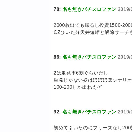
78:
名も無きパチスロファン
2019/
2000枚出ても帰るし投資1500-
CZひいた分天井短縮と解除サーチ
86:
名も無きパチスロファン
2019/
2は単発率6割ぐらいだし
単発じゃない奴はほぼほぼシナリオ
100-200しか出ねえぞ
92:
名も無きパチスロファン
2019/
初めて引いたのにフリーズなし20