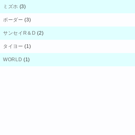
ミズホ
(3)
ボーダー
(3)
サンセイR＆D
(2)
タイヨー
(1)
WORLD
(1)