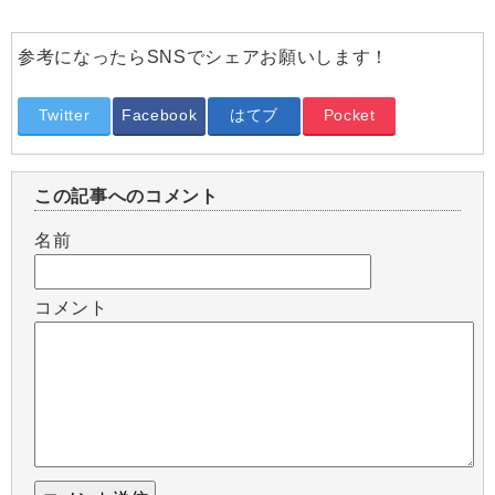
参考になったらSNSでシェアお願いします！
Twitter
Facebook
はてブ
Pocket
この記事へのコメント
名前
コメント