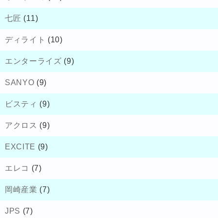
七匠
(11)
ディライト
(10)
エンターライズ
(9)
SANYO
(9)
ビスティ
(9)
アクロス
(9)
EXCITE
(9)
エレコ
(7)
岡崎産業
(7)
JPS
(7)