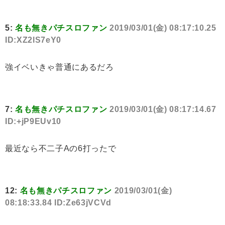
5:
名も無きパチスロファン
2019/03/01(金) 08:17:10.25
ID:XZ2lS7eY0
強イベいきゃ普通にあるだろ
7:
名も無きパチスロファン
2019/03/01(金) 08:17:14.67
ID:+jP9EUv10
最近なら不二子Aの6打ったで
12:
名も無きパチスロファン
2019/03/01(金)
08:18:33.84 ID:Ze63jVCVd