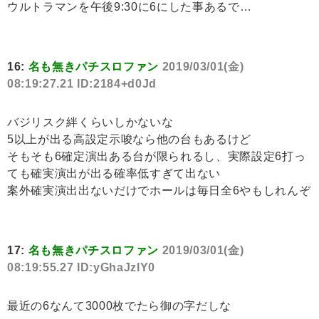
ウルトラマンを午後9:30に6にした事あるで…
16:
名も無きパチスロファン
2019/03/01(金)
08:19:27.21 ID:2184+d0Jd
バジリスク絆くらいしかないな
5以上が出る高設定示唆なら他の台もあるけど
そもそも6確定演出ある台が限られるし、実際設定6打っ
ても確実演出が出る確率低すぎて出ない
案外確実演出出ないだけでホールは毎日全6やもしれんぞ
17:
名も無きパチスロファン
2019/03/01(金)
08:19:55.27 ID:yGhaJzlY0
最近の6なんて3000枚でたら御の字だしな