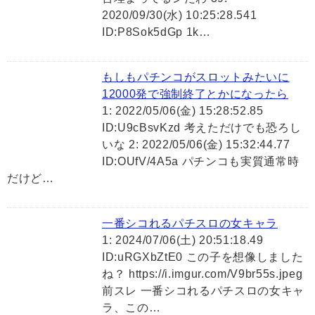
2020/09/30(水) 10:25:28.541
ID:P8Sok5dGp 1k…
もしもパチンコがスロットみたいに
12000発で強制終了とかになったら
1: 2022/05/06(金) 15:28:52.85
ID:U9cBsvKzd 考えただけでも恐ろし
いな 2: 2022/05/06(金) 15:32:44.77
ID:OUfV/4A5a パチンコも実質通常時
だけど…
一番シコれるパチスロの女キャラ
1: 2024/07/06(土) 20:51:18.49
ID:uRGXbZtE0 この子を想像しました
ね？ https://i.imgur.com/V9br55s.jpeg
前スレ 一番シコれるパチスロの女キャ
ラ、この…