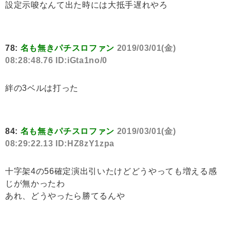
設定示唆なんて出た時には大抵手遅れやろ
78:
名も無きパチスロファン
2019/03/01(金)
08:28:48.76 ID:iGta1no/0
絆の3ベルは打った
84:
名も無きパチスロファン
2019/03/01(金)
08:29:22.13 ID:HZ8zY1zpa
十字架4の56確定演出引いたけどどうやっても増える感
じが無かったわ
あれ、どうやったら勝てるんや