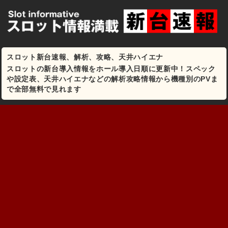
スロット新台速報、解析、攻略、天井ハイエナ
スロットの新台導入情報をホール導入日順に更新中！スペック
や設定表、天井ハイエナなどの解析攻略情報から機種別のPVま
で全部無料で見れます