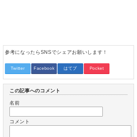
参考になったらSNSでシェアお願いします！
Twitter
Facebook
はてブ
Pocket
この記事へのコメント
名前
コメント