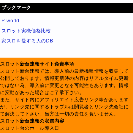
ブックマーク
P-world
スロット実機価格比較
家スロを愛する人のDB
スロット新台速報サイト免責事項
スロット新台速報では、導入前の最新機種情報を収集して
公開しております。情報更新時の内容はリアルタイム更新
ではない為、導入前に変更となる可能性もあります。情報
に変動があった場合はご了承下さい。
また、サイト内にアフィリエイト広告リンク等があります
が、リンク先に関するトラブルは閲覧者とリンク先会社に
て解決して下さい。当方は一切の責任を負いません。
スロット新台速報の収集内容
スロット台のホール導入日