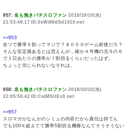
957:
名も無きパチスロファン
2018/10/10(水)
21:53:49.17 ID:0sWi69dSd1010.net
>>953
全ツで勝率５割ってマジで？８０００ゲーム前後だろ？
そんな安定感あるとは思えんが…確か４号機の北斗の６
で１日あたりの勝率が７割切るくらいだったはず。
ちょっと信じられないなそれは。
958:
名も無きパチスロファン
2018/10/10(水)
22:05:50.42 ID:CelMSUEx0.net
>>957
スロマガかなんかのシミュの内容だから責任は持てん
でも100％超えてて勝率5割切る機種なんてそうそうない