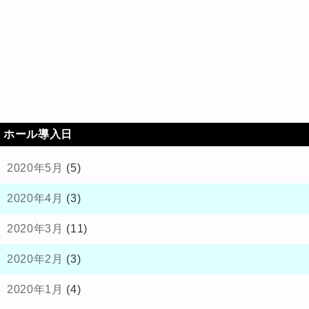
ホール導入日
2020年5月
(5)
2020年4月
(3)
2020年3月
(11)
2020年2月
(3)
2020年1月
(4)