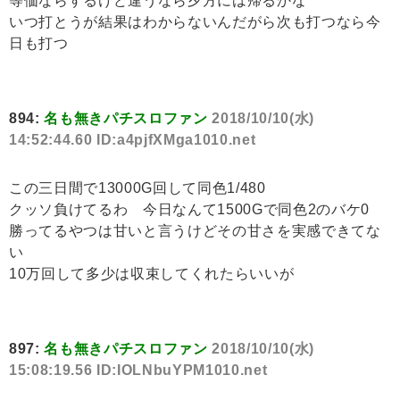
等価ならするけど違うなら夕方には帰るかな
いつ打とうが結果はわからないんだがら次も打つなら今
日も打つ
894:
名も無きパチスロファン
2018/10/10(水)
14:52:44.60 ID:a4pjfXMga1010.net
この三日間で13000G回して同色1/480
クッソ負けてるわ 今日なんて1500Gで同色2のバケ0
勝ってるやつは甘いと言うけどその甘さを実感できてな
い
10万回して多少は収束してくれたらいいが
897:
名も無きパチスロファン
2018/10/10(水)
15:08:19.56 ID:IOLNbuYPM1010.net