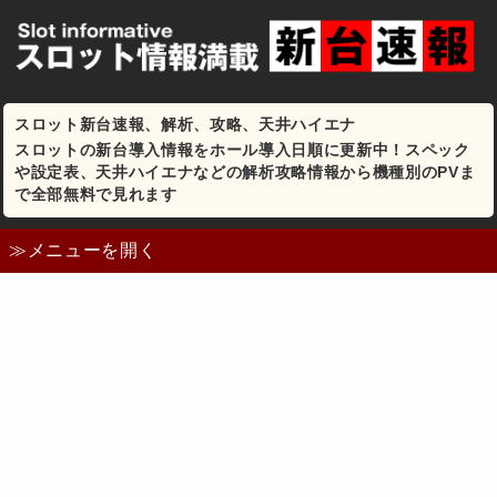
スロット新台速報、解析、攻略、天井ハイエナ
スロットの新台導入情報をホール導入日順に更新中！スペック
や設定表、天井ハイエナなどの解析攻略情報から機種別のPVま
で全部無料で見れます
≫メニューを開く