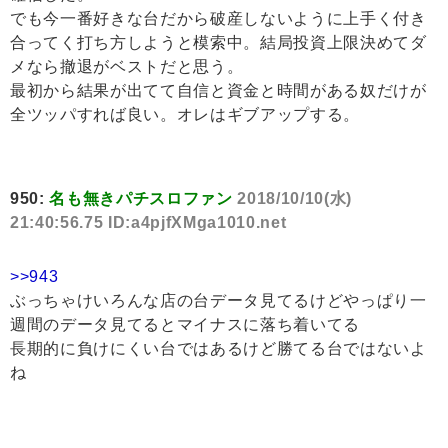
でも今一番好きな台だから破産しないように上手く付き
合ってく打ち方しようと模索中。結局投資上限決めてダ
メなら撤退がベストだと思う。
最初から結果が出てて自信と資金と時間がある奴だけが
全ツッパすれば良い。オレはギブアップする。
950:
名も無きパチスロファン
2018/10/10(水)
21:40:56.75 ID:a4pjfXMga1010.net
>>943
ぶっちゃけいろんな店の台データ見てるけどやっぱり一
週間のデータ見てるとマイナスに落ち着いてる
長期的に負けにくい台ではあるけど勝てる台ではないよ
ね