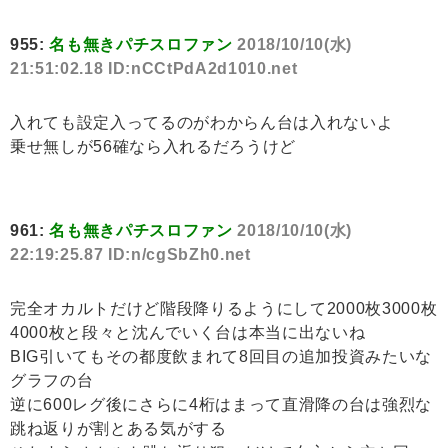
955:
名も無きパチスロファン
2018/10/10(水)
21:51:02.18 ID:nCCtPdA2d1010.net
入れても設定入ってるのがわからん台は入れないよ
乗せ無しが56確なら入れるだろうけど
961:
名も無きパチスロファン
2018/10/10(水)
22:19:25.87 ID:n/cgSbZh0.net
完全オカルトだけど階段降りるようにして2000枚3000枚
4000枚と段々と沈んでいく台は本当に出ないね
BIG引いてもその都度飲まれて8回目の追加投資みたいな
グラフの台
逆に600レグ後にさらに4桁はまって直滑降の台は強烈な
跳ね返りが割とある気がする