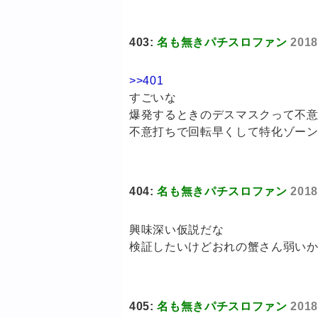
403:
名も無きパチスロファン
2018
>>401
すごいな
爆発するときのデスマスクって不
不意打ちで回転早くして特化ゾー
404:
名も無きパチスロファン
2018
興味深い仮説だな
検証したいけどおれの蟹さん弱い
405:
名も無きパチスロファン
2018