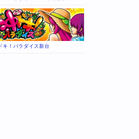
ドキ！パラダイス新台