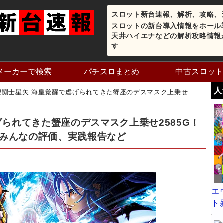
スロット新台速報、解析、攻略、
スロットの新台導入情報をホール
天井ハイエナなどの解析攻略情報
す
メーカーで検索
パチスロまとめ
中古スロット
人
聖闘士星矢 海皇覚醒で虐げられてきた蟹座のデスマスク上乗せ
られてきた蟹座のデスマスク上乗せ2585G！
ｗみんなの評価、実践報告など
エ
ト