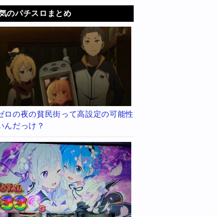
気のパチスロまとめ
ゼロの夜の貧民街って高設定の可能性
いんだっけ？