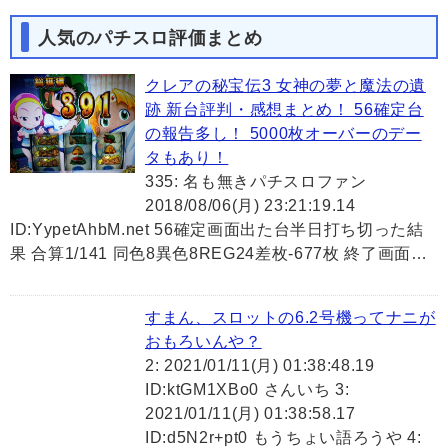
人気のパチスロ評価まとめ
クレアの秘宝伝3 女神の夢と魔法の遺
跡 新台評判・感想まとめ！ 56確定台
の報告多し！ 5000枚オーバーのデー
タもあり！
335: 名も無きパチスロファン
2018/08/06(月) 23:21:19.14
ID:YypetAhbM.net 56確定画面出た台半日打ち切った結
果 合算1/141 同色8異色8REG24差枚-677枚 終了画面…
すまん、スロットの6.2号機ってナニが
おもろいんや？
2: 2021/01/11(月) 01:38:48.19
ID:ktGM1XBo0 さんいち 3:
2021/01/11(月) 01:38:58.17
ID:d5N2r+pt0 もうちょい語ろうや 4: