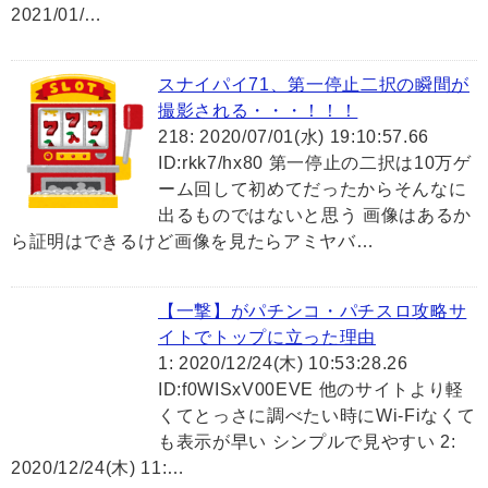
2021/01/…
スナイパイ71、第一停止二択の瞬間が
撮影される・・・！！！
218: 2020/07/01(水) 19:10:57.66
ID:rkk7/hx80 第一停止の二択は10万ゲ
ーム回して初めてだったからそんなに
出るものではないと思う 画像はあるか
ら証明はできるけど画像を見たらアミヤバ…
【一撃】がパチンコ・パチスロ攻略サ
イトでトップに立った理由
1: 2020/12/24(木) 10:53:28.26
ID:f0WISxV00EVE 他のサイトより軽
くてとっさに調べたい時にWi-Fiなくて
も表示が早い シンプルで見やすい 2:
2020/12/24(木) 11:…