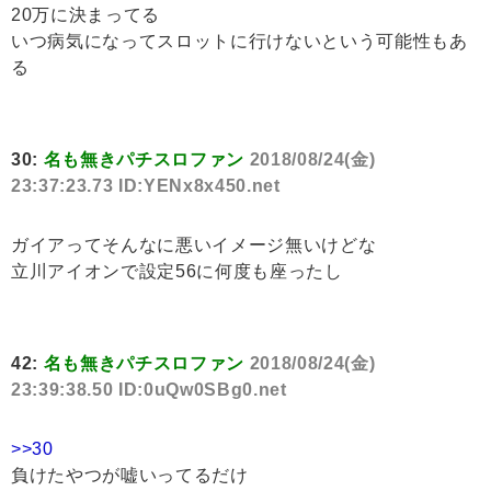
20万に決まってる
いつ病気になってスロットに行けないという可能性もあ
る
30:
名も無きパチスロファン
2018/08/24(金)
23:37:23.73 ID:YENx8x450.net
ガイアってそんなに悪いイメージ無いけどな
立川アイオンで設定56に何度も座ったし
42:
名も無きパチスロファン
2018/08/24(金)
23:39:38.50 ID:0uQw0SBg0.net
>>30
負けたやつが嘘いってるだけ