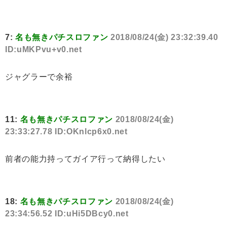
7:
名も無きパチスロファン
2018/08/24(金) 23:32:39.40
ID:uMKPvu+v0.net
ジャグラーで余裕
11:
名も無きパチスロファン
2018/08/24(金)
23:33:27.78 ID:OKnlcp6x0.net
前者の能力持ってガイア行って納得したい
18:
名も無きパチスロファン
2018/08/24(金)
23:34:56.52 ID:uHi5DBcy0.net