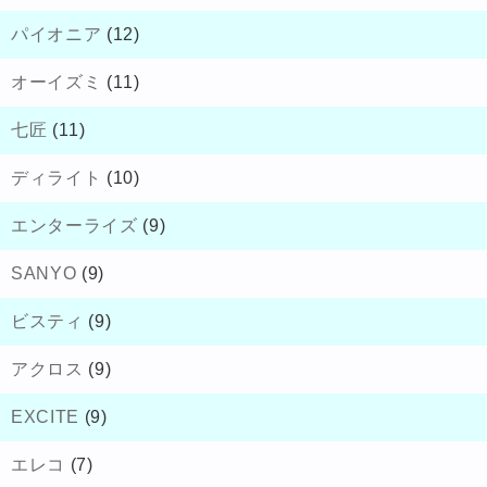
パイオニア
(12)
オーイズミ
(11)
七匠
(11)
ディライト
(10)
エンターライズ
(9)
SANYO
(9)
ビスティ
(9)
アクロス
(9)
EXCITE
(9)
エレコ
(7)