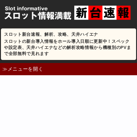
スロット新台速報、解析、攻略、天井ハイエナ
スロットの新台導入情報をホール導入日順に更新中！スペック
や設定表、天井ハイエナなどの解析攻略情報から機種別のPVま
で全部無料で見れます
≫メニューを開く