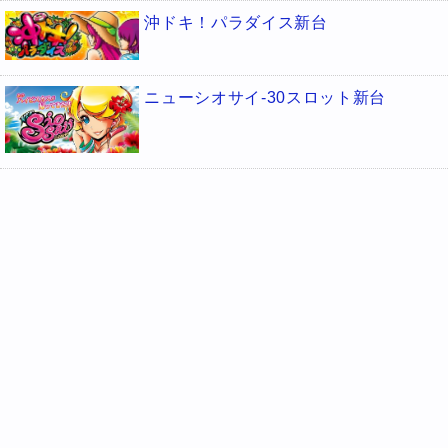
沖ドキ！パラダイス新台
ニューシオサイ-30スロット新台