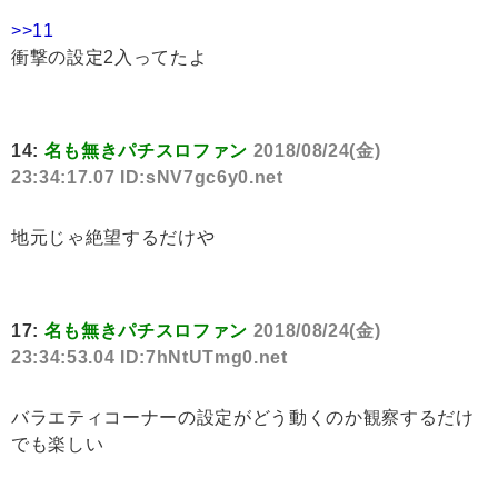
>>11
衝撃の設定2入ってたよ
14:
名も無きパチスロファン
2018/08/24(金)
23:34:17.07 ID:sNV7gc6y0.net
地元じゃ絶望するだけや
17:
名も無きパチスロファン
2018/08/24(金)
23:34:53.04 ID:7hNtUTmg0.net
バラエティコーナーの設定がどう動くのか観察するだけ
でも楽しい