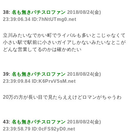
38:
名も無きパチスロファン
2018/08/24(金)
23:39:06.34 ID:7hNtUTmg0.net
立川みたいなでかい町でライバルも多いとこじゃなくて
小さい駅で駅前に小さいガイアしかないみたいなとこが
どんな営業してるのかは確かめたい
39:
名も無きパチスロファン
2018/08/24(金)
23:39:09.84 ID:K6PrvV5sM.net
20万の方が長い目で見たらええけどロマンがちゃうわ
43:
名も無きパチスロファン
2018/08/24(金)
23:39:58.79 ID:0cFS92yD0.net