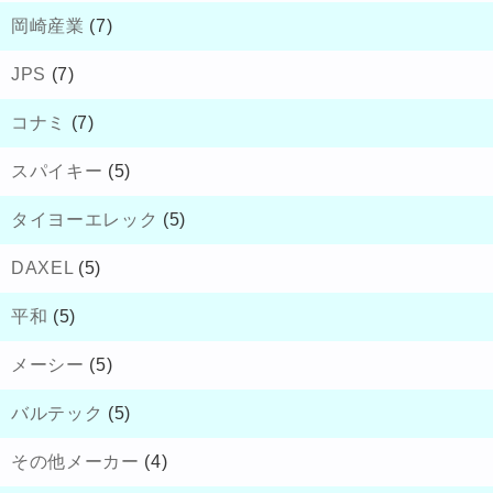
岡崎産業
(7)
JPS
(7)
コナミ
(7)
スパイキー
(5)
タイヨーエレック
(5)
DAXEL
(5)
平和
(5)
メーシー
(5)
バルテック
(5)
その他メーカー
(4)