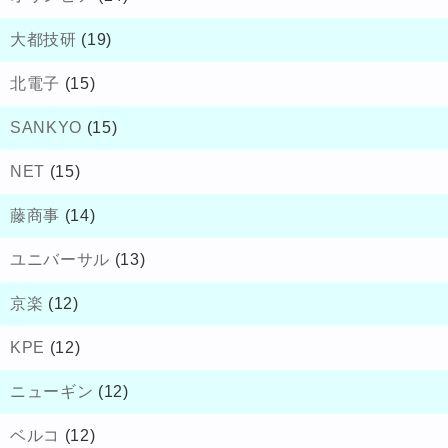
大都技研
(19)
北電子
(15)
SANKYO
(15)
NET
(15)
藤商事
(14)
ユニバーサル
(13)
京楽
(12)
KPE
(12)
ニューギン
(12)
ベルコ
(12)