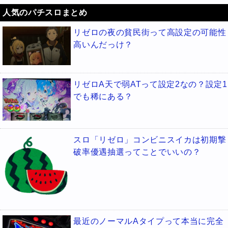
人気のパチスロまとめ
リゼロの夜の貧民街って高設定の可能性
高いんだっけ？
リゼロA天で弱ATって設定2なの？設定1
でも稀にある？
スロ「リゼロ」コンビニスイカは初期撃
破率優遇抽選ってことでいいの？
最近のノーマルAタイプって本当に完全