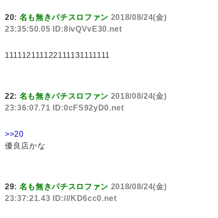
20:
名も無きパチスロファン
2018/08/24(金)
23:35:50.05 ID:8ivQVvE30.net
111112111122111131111111
22:
名も無きパチスロファン
2018/08/24(金)
23:36:07.71 ID:0cFS92yD0.net
>>20
優良店かな
29:
名も無きパチスロファン
2018/08/24(金)
23:37:21.43 ID:///KD6cc0.net