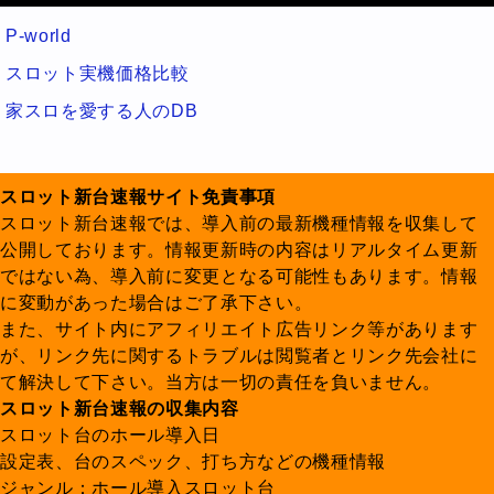
P-world
スロット実機価格比較
家スロを愛する人のDB
スロット新台速報サイト免責事項
スロット新台速報では、導入前の最新機種情報を収集して
公開しております。情報更新時の内容はリアルタイム更新
ではない為、導入前に変更となる可能性もあります。情報
に変動があった場合はご了承下さい。
また、サイト内にアフィリエイト広告リンク等があります
が、リンク先に関するトラブルは閲覧者とリンク先会社に
て解決して下さい。当方は一切の責任を負いません。
スロット新台速報の収集内容
スロット台のホール導入日
設定表、台のスペック、打ち方などの機種情報
ジャンル：ホール導入スロット台