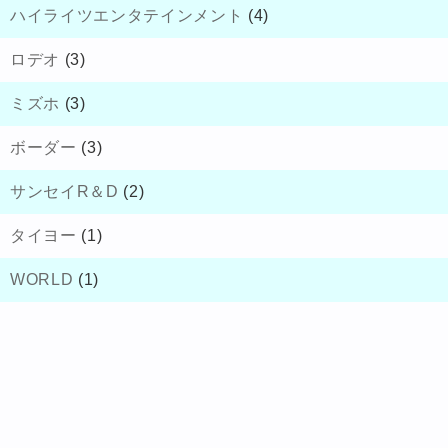
ハイライツエンタテインメント
(4)
ロデオ
(3)
ミズホ
(3)
ボーダー
(3)
サンセイR＆D
(2)
タイヨー
(1)
WORLD
(1)