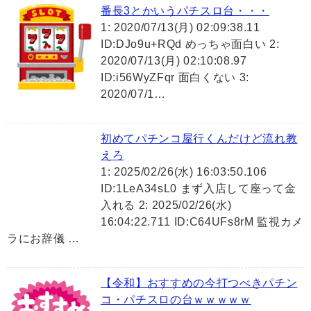
番長3とかいうパチスロ台・・・
1: 2020/07/13(月) 02:09:38.11
ID:DJo9u+RQd めっちゃ面白い 2:
2020/07/13(月) 02:10:08.97
ID:i56WyZFqr 面白くない 3:
2020/07/1…
初めてパチンコ屋行くんだけど流れ教
えろ
1: 2025/02/26(水) 16:03:50.106
ID:1LeA34sL0 まず入店して座って金
入れる 2: 2025/02/26(水)
16:04:22.711 ID:C64UFs8rM 監視カメ
ラにお辞儀 …
【令和】おすすめの今打つべきパチン
コ・パチスロの台ｗｗｗｗｗ