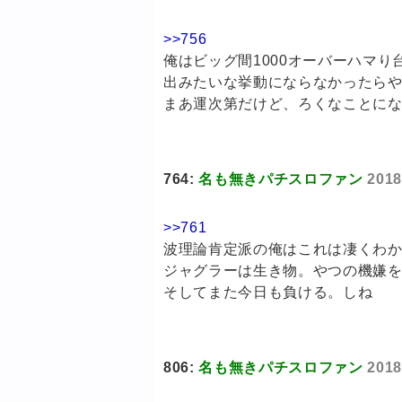
>>756
俺はビッグ間1000オーバーハマ
出みたいな挙動にならなかったら
まあ運次第だけど、ろくなことに
764:
名も無きパチスロファン
2018
>>761
波理論肯定派の俺はこれは凄くわ
ジャグラーは生き物。やつの機嫌
そしてまた今日も負ける。しね
806:
名も無きパチスロファン
2018