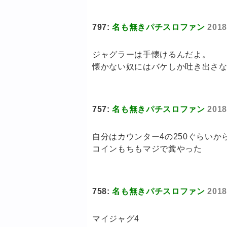
797:
名も無きパチスロファン
2018
ジャグラーは手懐けるんだよ。
懐かない奴にはバケしか吐き出さ
757:
名も無きパチスロファン
2018
自分はカウンター4の250ぐらいか
コインもちもマジで糞やった
758:
名も無きパチスロファン
2018
マイジャグ4