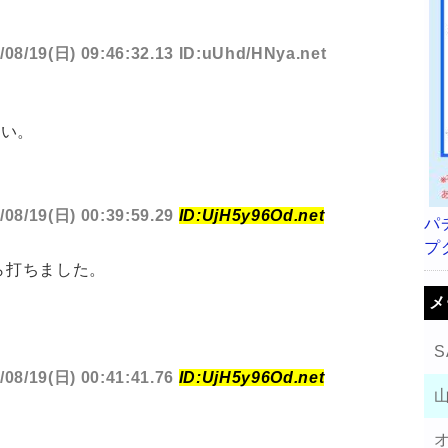
/08/19(日) 09:46:32.13 ID:uUhd/HNya.net
ない。
/08/19(日) 00:39:59.29
ID:UjH5y96Od.net
パ
プ
ら打ちました。
メ
S
/08/19(日) 00:41:41.76
ID:UjH5y96Od.net