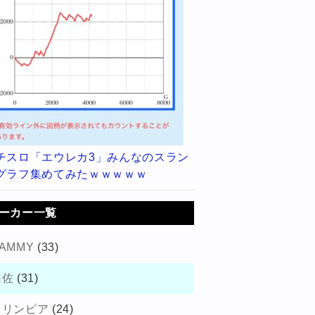
チスロ「エウレカ3」みんなのスラン
グラフ集めてみたｗｗｗｗｗ
ーカー一覧
AMMY
(33)
山佐
(31)
オリンピア
(24)