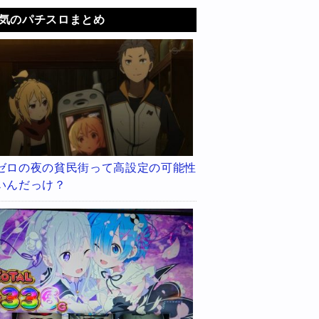
気のパチスロまとめ
ゼロの夜の貧民街って高設定の可能性
いんだっけ？