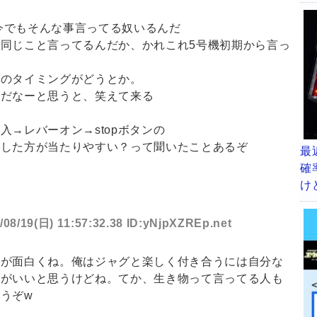
) 今でもそんな事言ってる奴いるんだ
同じこと言ってるんだか、かれこれ5号機初期から言っ
ンのタイミングがどうとか。
んだなーと思うと、笑えて来る
→レバーオン→stopボタンの
返した方が当たりやすい？って聞いたことあるぞ
最
確
け
/08/19(日) 11:57:32.38 ID:yNjpXZREp.net
方が面白くね。俺はジャグと楽しく付き合うには自分な
方がいいと思うけどね。てか、生き物って言ってる人も
うぞw