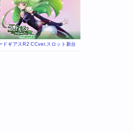
ードギアスR2 CCver.スロット新台