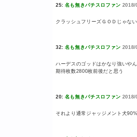
25:
名も無きパチスロファン
2018/
クラッシュフリーズＧＯＤじゃな
32:
名も無きパチスロファン
2018/
ハーデスのゴッドはかなり強いや
期待枚数2800枚前後だと思う
20:
名も無きパチスロファン
2018/
それより通常ジャッジメント犬90