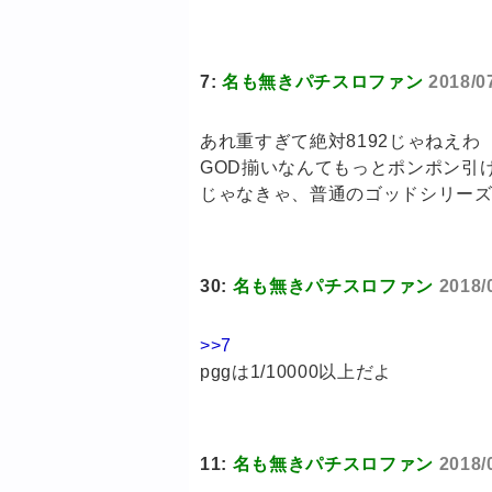
7:
名も無きパチスロファン
2018/0
あれ重すぎて絶対8192じゃねえわ
GOD揃いなんてもっとポンポン引
じゃなきゃ、普通のゴッドシリー
30:
名も無きパチスロファン
2018/
>>7
pggは1/10000以上だよ
11:
名も無きパチスロファン
2018/