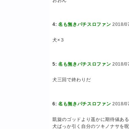
おおん
4:
名も無きパチスロファン
2018/0
犬×３
5:
名も無きパチスロファン
2018/07
犬三回で終わりだ
6:
名も無きパチスロファン
2018/0
凱旋のゴッドより遥かに期待値あ
犬ばっか引く自分のツキノナサを