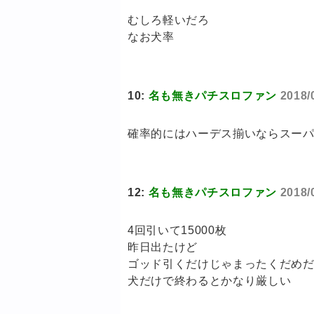
むしろ軽いだろ
なお犬率
10:
名も無きパチスロファン
2018/
確率的にはハーデス揃いならスーパ
12:
名も無きパチスロファン
2018/
4回引いて15000枚
昨日出たけど
ゴッド引くだけじゃまったくだめ
犬だけで終わるとかなり厳しい