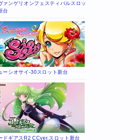
ヴァンゲリオンフェスティバルスロッ
新台
ューシオサイ-30スロット新台
ードギアスR2 CCver.スロット新台