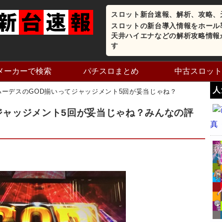
スロット新台速報、解析、攻略、
スロットの新台導入情報をホール
天井ハイエナなどの解析攻略情報
す
メーカーで検索
パチスロまとめ
中古スロット
人
ハーデスのGOD揃いってジャッジメント5回が妥当じゃね？
ジャッジメント5回が妥当じゃね？みんなの評
真