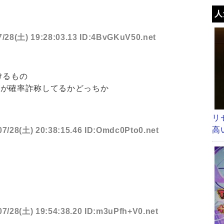
人
7/28(土) 19:28:03.13 ID:4BvGKuV50.net
けるもの
ズが確率詐称してるかどっちか
リ
高
07/28(土) 20:38:15.46 ID:Omdc0Pto0.net
07/28(土) 19:54:38.20 ID:m3uPfh+V0.net