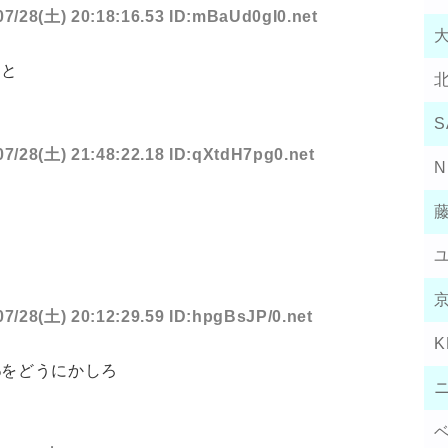
07/28(土) 20:18:16.53 ID:mBaUd0gI0.net
いと
S
07/28(土) 21:48:22.18 ID:qXtdH7pg0.net
N
ん
07/28(土) 20:12:29.59 ID:hpgBsJP/0.net
K
%をどうにかしろ