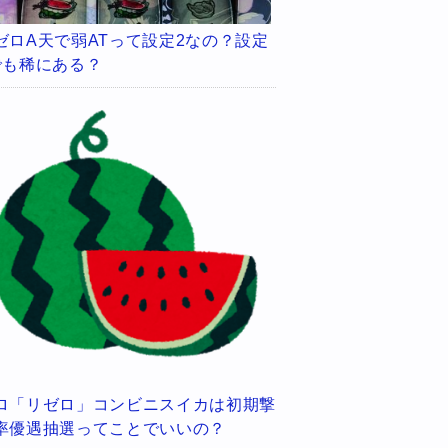
ゼロA天で弱ATって設定2なの？設定
でも稀にある？
ロ「リゼロ」コンビニスイカは初期撃
率優遇抽選ってことでいいの？