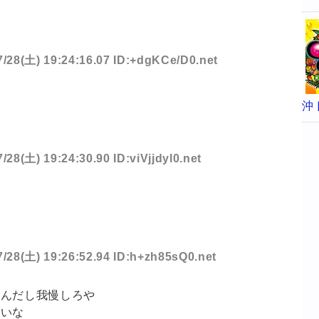
7/28(土) 19:24:16.07 ID:+dgKCe/D0.net
沖
/28(土) 19:24:30.90 ID:viVjjdyl0.net
7/28(土) 19:26:52.94 ID:h+zh85sQ0.net
るんだし我慢しろや
呪いな