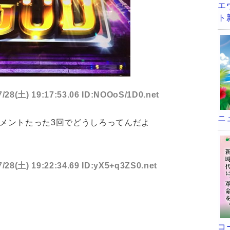
エ
ト
7/28(土) 19:17:53.06 ID:NOOoS/1D0.net
ニ
ジメントたった3回でどうしろってんだよ
7/28(土) 19:22:34.69 ID:yX5+q3ZS0.net
コ