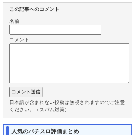
この記事へのコメント
名前
コメント
日本語が含まれない投稿は無視されますのでご注意
ください。（スパム対策）
人気のパチスロ評価まとめ