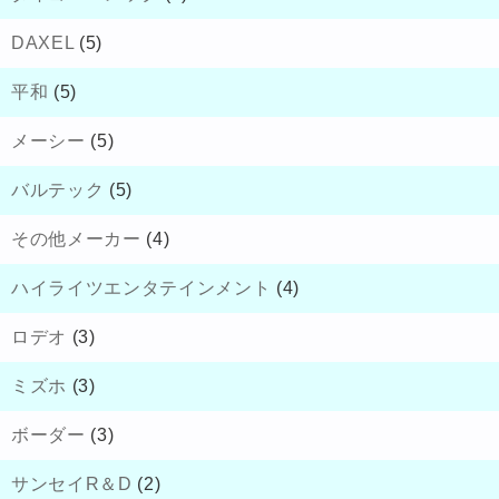
DAXEL
(5)
平和
(5)
メーシー
(5)
バルテック
(5)
その他メーカー
(4)
ハイライツエンタテインメント
(4)
ロデオ
(3)
ミズホ
(3)
ボーダー
(3)
サンセイR＆D
(2)