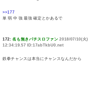
>>177
単 弱 中 強 最強 確定とかあるで
172:
名も無きパチスロファン
2018/07/10(火)
12:34:19.57 ID:17abTkbU0.net
鉄拳チャンスは本当にチャンスなんだから