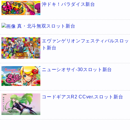
沖ドキ！パラダイス新台
真・北斗無双スロット新台
エヴァンゲリオンフェスティバルスロッ
ト新台
ニューシオサイ-30スロット新台
コードギアスR2 CCver.スロット新台