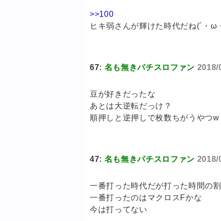
>>100
ヒキ弱さんが輝けた時代だね(´・ω
67:
名も無きパチスロファン
2018/
豆が好きだったな
あとは大逆転だっけ？
順押しと逆押しで枚数ちがうやつw
47:
名も無きパチスロファン
2018/
一番打った時代だが打った時間の
一番打ったのはマクロスFかな
今は打ってない