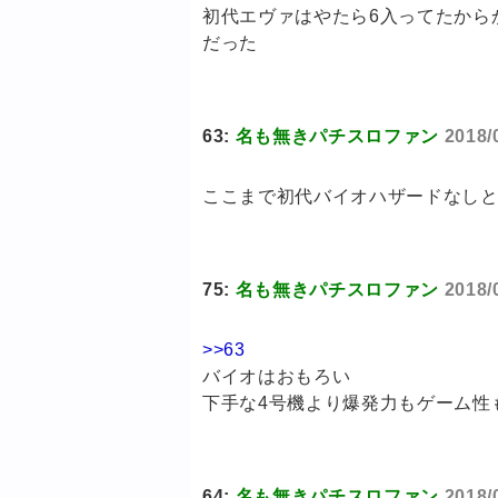
初代エヴァはやたら6入ってたから
だった
63:
名も無きパチスロファン
2018/
ここまで初代バイオハザードなし
75:
名も無きパチスロファン
2018/
>>63
バイオはおもろい
下手な4号機より爆発力もゲーム性
64:
名も無きパチスロファン
2018/