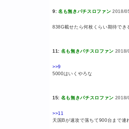
9:
名も無きパチスロファン
2018/0
838G載せたら何枚くらい期待でき
11:
名も無きパチスロファン
2018/
>>9
5000はいくやろな
15:
名も無きパチスロファン
2018/
>>11
天国Bが速攻で落ちて900台まで