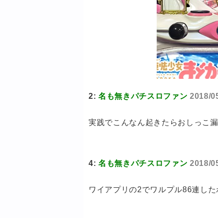
2:
名も無きパチスロファン
2018/0
実践でこんなん起きたらおしっこ
4:
名も無きパチスロファン
2018/0
ワイアプリの2でワルプル86連した