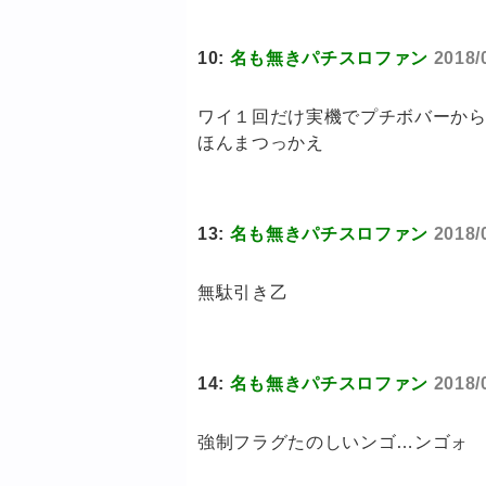
10:
名も無きパチスロファン
2018/
ワイ１回だけ実機でプチボバーか
ほんまつっかえ
13:
名も無きパチスロファン
2018/
無駄引き乙
14:
名も無きパチスロファン
2018/
強制フラグたのしいンゴ…ンゴォ