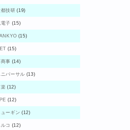
大都技研
(19)
北電子
(15)
ANKYO
(15)
ET
(15)
藤商事
(14)
ユニバーサル
(13)
京楽
(12)
PE
(12)
ニューギン
(12)
ベルコ
(12)