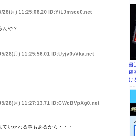
5/28(月) 11:25:08.20 ID:Y/LJmsce0.net
るんや？
05/28(月) 11:25:56.01 ID:Uyjv0sVka.net
最
確
け
05/28(月) 11:27:13.71 ID:CWcBVpXg0.net
連れていかれる事もあるから・・・