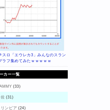
チスロ「エウレカ3」みんなのスラン
グラフ集めてみたｗｗｗｗｗ
ーカー一覧
AMMY
(33)
山佐
(31)
オリンピア
(24)