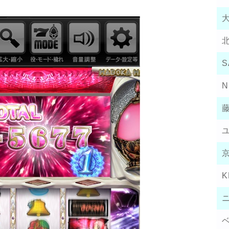
S
N
K