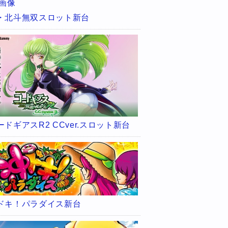
・北斗無双スロット新台
ードギアスR2 CCver.スロット新台
ドキ！パラダイス新台