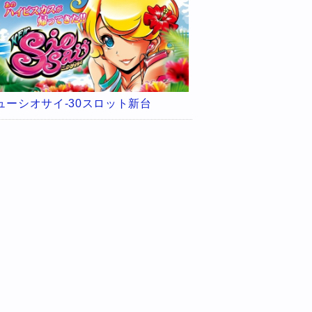
ューシオサイ-30スロット新台