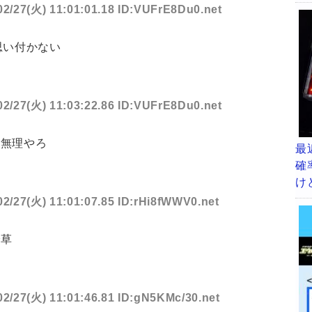
02/27(火) 11:01:01.18 ID:VUFrE8Du0.net
思い付かない
02/27(火) 11:03:22.86 ID:VUFrE8Du0.net
は無理やろ
最
確
け
02/27(火) 11:01:07.85 ID:rHi8fWWV0.net
で草
02/27(火) 11:01:46.81 ID:gN5KMc/30.net