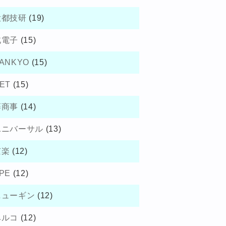
大都技研
(19)
北電子
(15)
ANKYO
(15)
ET
(15)
藤商事
(14)
ユニバーサル
(13)
京楽
(12)
PE
(12)
ニューギン
(12)
ベルコ
(12)