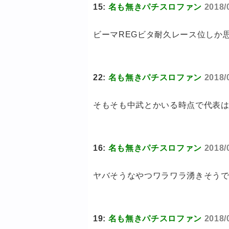
15:
名も無きパチスロファン
2018/
ビーマREGビタ耐久レース位しか
22:
名も無きパチスロファン
2018/
そもそも中武とかいる時点で代表
16:
名も無きパチスロファン
2018/
ヤバそうなやつワラワラ湧きそう
19:
名も無きパチスロファン
2018/