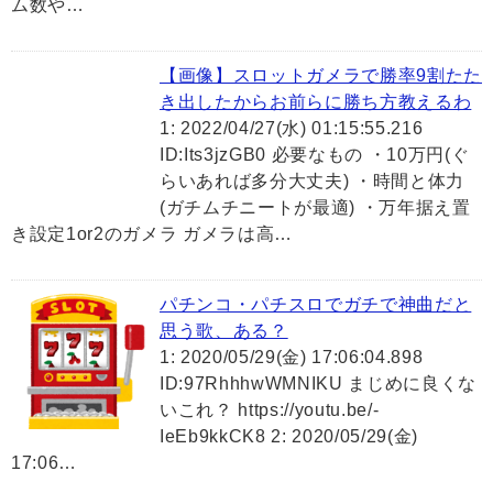
ム数や…
【画像】スロットガメラで勝率9割たた
き出したからお前らに勝ち方教えるわ
1: 2022/04/27(水) 01:15:55.216
ID:Its3jzGB0 必要なもの ・10万円(ぐ
らいあれば多分大丈夫) ・時間と体力
(ガチムチニートが最適) ・万年据え置
き設定1or2のガメラ ガメラは高…
パチンコ・パチスロでガチで神曲だと
思う歌、ある？
1: 2020/05/29(金) 17:06:04.898
ID:97RhhhwWMNIKU まじめに良くな
いこれ？ https://youtu.be/-
IeEb9kkCK8 2: 2020/05/29(金)
17:06…