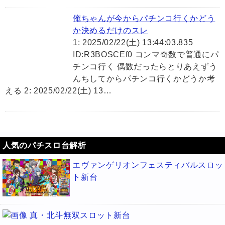
俺ちゃんが今からパチンコ行くかどう
か決めるだけのスレ
1: 2025/02/22(土) 13:44:03.835
ID:R3BOSCEf0 コンマ奇数で普通にパ
チンコ行く 偶数だったらとりあえずう
んちしてからパチンコ行くかどうか考
える 2: 2025/02/22(土) 13…
人気のパチスロ台解析
エヴァンゲリオンフェスティバルスロッ
ト新台
真・北斗無双スロット新台