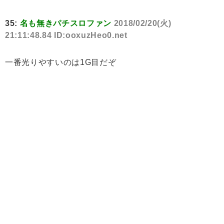
35:
名も無きパチスロファン
2018/02/20(火)
21:11:48.84 ID:ooxuzHeo0.net
一番光りやすいのは1G目だぞ