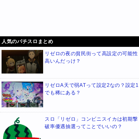
人気のパチスロまとめ
リゼロの夜の貧民街って高設定の可能性
高いんだっけ？
リゼロA天で弱ATって設定2なの？設定1
でも稀にある？
スロ「リゼロ」コンビニスイカは初期撃
破率優遇抽選ってことでいいの？