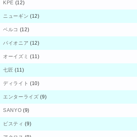
KPE
(12)
ニューギン
(12)
ベルコ
(12)
パイオニア
(12)
オーイズミ
(11)
七匠
(11)
ディライト
(10)
エンターライズ
(9)
SANYO
(9)
ビスティ
(9)