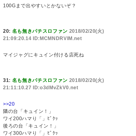
100Gまで出やすいとかないぞ？
20:
名も無きパチスロファン
2018/02/20(火)
21:09:20.14 ID:MCMNDRVIM.net
マイジャグにキュイン付ける店死ね
31:
名も無きパチスロファン
2018/02/20(火)
21:11:10.27 ID:o3dMvZkV0.net
>>20
隣の台「キュイン！」
ワイ200ハマり「」ﾋﾞｸｯ
後ろの台「キュイン！」
ワイ300ハマり「」ﾋﾞｸｯ