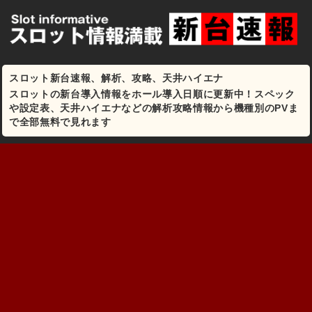
スロット新台速報、解析、攻略、天井ハイエナ
スロットの新台導入情報をホール導入日順に更新中！スペック
や設定表、天井ハイエナなどの解析攻略情報から機種別のPVま
で全部無料で見れます