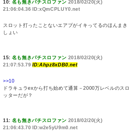
10:
名も無きパチスロファン
2018/02/20(火)
21:06:04.36 ID:xQmCPLUY0.net
スロット打ったことないエアプがイキってるのほんまき
しょい
15:
名も無きパチスロファン
2018/02/20(火)
21:07:53.79
ID:Ahpz8xDB0.net
>>10
ドラキュラexから打ち始めて通算－2000万レベルのスロ
ッターだが？
11:
名も無きパチスロファン
2018/02/20(火)
21:06:43.70 ID:w2e5yU9m0.net